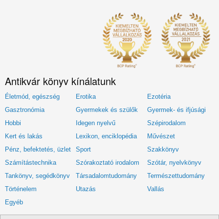
Antikvár könyv kínálatunk
Életmód, egészség
Erotika
Ezotéria
Gasztronómia
Gyermekek és szülők
Gyermek- és ifjúsági
Hobbi
Idegen nyelvű
Szépirodalom
Kert és lakás
Lexikon, enciklopédia
Művészet
Pénz, befektetés, üzlet
Sport
Szakkönyv
Számítástechnika
Szórakoztató irodalom
Szótár, nyelvkönyv
Tankönyv, segédkönyv
Társadalomtudomány
Természettudomány
Történelem
Utazás
Vallás
Egyéb