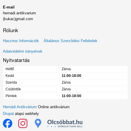
E-mail
hernadi.antikvarium
(kukac)gmail.com
Rólunk
Lábléc
Hasznos Információk
Általános Szerződési Feltételek
menü
Adatvédelmi irányelvek
Nyitvatartás
Hétfő
Zárva
Kedd
11:00-18:00
Szerda
Zárva
Csütörtök
Zárva
Péntek
11:00-18:00
Hernádi Antikvárium
Online antikvárium
Drupal
alapú webhely