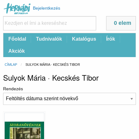
Felhasználói
Bejelentkezés
fiók
menüje
0 elem
Fő
Főoldal
Tudnivalók
Katalógus
Írók
navigáció
Akciók
Morzsa
CÍMLAP
CURRENT:
SULYOK MÁRIA · KECSKÉS TIBOR
Sulyok Mária · Kecskés Tibor
Rendezés