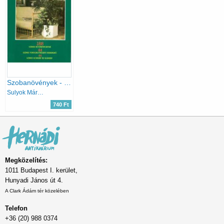
Szobanövények - 188 színes növényportré, 44 színes virágkötészeti remekmű, 44 színes kórkép és kárkép
Sulyok Mária · Kecskés Tibor
740 Ft
Megközelítés:
1011 Budapest I. kerület,
Hunyadi János út 4.
A Clark Ádám tér közelében
Telefon
+36 (20) 988 0374