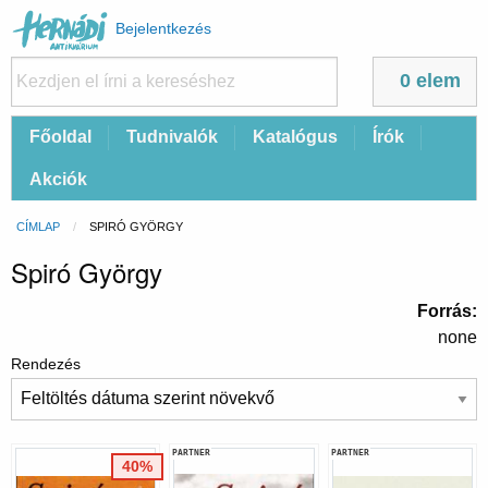
Felhasználói
Bejelentkezés
fiók
menüje
0 elem
Fő
Főoldal
Tudnivalók
Katalógus
Írók
navigáció
Akciók
Morzsa
CÍMLAP
CURRENT:
SPIRÓ GYÖRGY
Spiró György
Forrás
none
Rendezés
PARTNER
PARTNER
40%