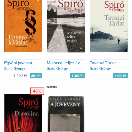
Egyéni javaslat
Malaccal teljes éveink
Tavaszi Tárlat
Spiró György
Spiró György
Spiró György
1 490 Ft
894 Ft
1 390 Ft
1 490 Ft
PARTNER
40%