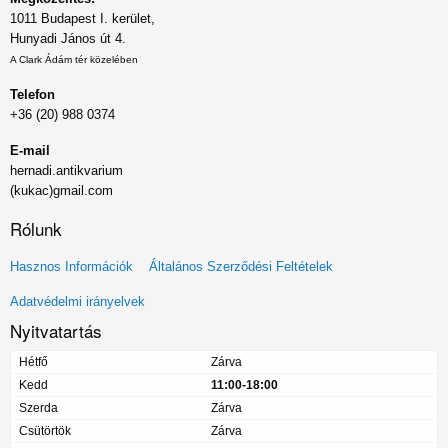
1011 Budapest I. kerület,
Hunyadi János út 4.
A Clark Ádám tér közelében
Telefon
+36 (20) 988 0374
E-mail
hernadi.antikvarium
(kukac)gmail.com
Rólunk
Lábléc
Hasznos Információk
Általános Szerződési Feltételek
menü
Adatvédelmi irányelvek
Nyitvatartás
Hétfő
Zárva
Kedd
11:00-18:00
Szerda
Zárva
Csütörtök
Zárva