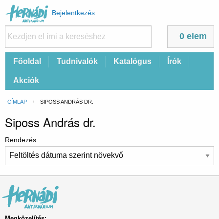
Felhasználói
Bejelentkezés
fiók
menüje
0 elem
Fő
Főoldal
Tudnivalók
Katalógus
Írók
navigáció
Akciók
Morzsa
CÍMLAP
CURRENT:
SIPOSS ANDRÁS DR.
Siposs András dr.
Rendezés
Megközelítés: