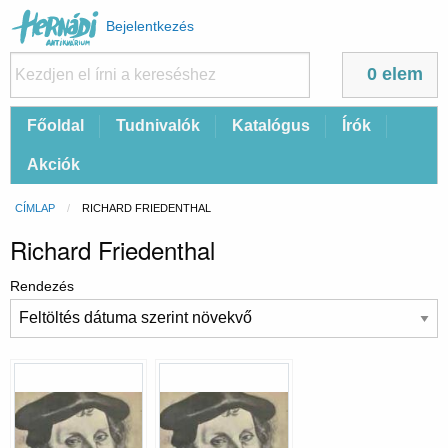
Felhasználói
Bejelentkezés
fiók
menüje
0 elem
Fő
Főoldal
Tudnivalók
Katalógus
Írók
navigáció
Akciók
Morzsa
CÍMLAP
CURRENT:
RICHARD FRIEDENTHAL
Richard Friedenthal
Rendezés