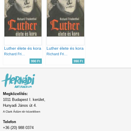
Luther élete és kora
Luther élete és kora
Richard Friedenthal
Richard Friedenthal
990 Ft
990 Ft
Megközelítés:
1011 Budapest I. kerület,
Hunyadi János út 4.
A Clark Ádám tér közelében
Telefon
+36 (20) 988 0374