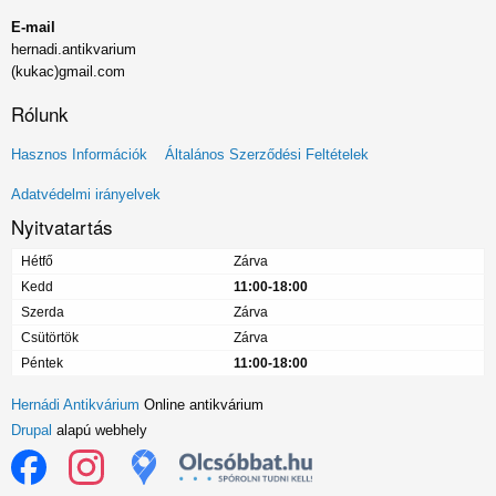
E-mail
hernadi.antikvarium
(kukac)gmail.com
Rólunk
Lábléc
Hasznos Információk
Általános Szerződési Feltételek
menü
Adatvédelmi irányelvek
Nyitvatartás
Hétfő
Zárva
Kedd
11:00-18:00
Szerda
Zárva
Csütörtök
Zárva
Péntek
11:00-18:00
Hernádi Antikvárium
Online antikvárium
Drupal
alapú webhely