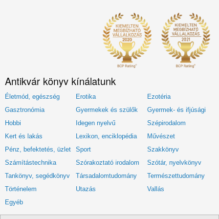
Antikvár könyv kínálatunk
Életmód, egészség
Erotika
Ezotéria
Gasztronómia
Gyermekek és szülők
Gyermek- és ifjúsági
Hobbi
Idegen nyelvű
Szépirodalom
Kert és lakás
Lexikon, enciklopédia
Művészet
Pénz, befektetés, üzlet
Sport
Szakkönyv
Számítástechnika
Szórakoztató irodalom
Szótár, nyelvkönyv
Tankönyv, segédkönyv
Társadalomtudomány
Természettudomány
Történelem
Utazás
Vallás
Egyéb