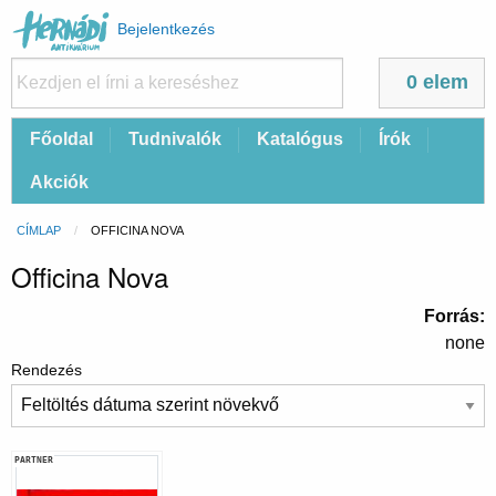
Felhasználói
Bejelentkezés
fiók
menüje
0 elem
Fő
Főoldal
Tudnivalók
Katalógus
Írók
navigáció
Akciók
Morzsa
CÍMLAP
CURRENT:
OFFICINA NOVA
Officina Nova
Forrás
none
Rendezés
PARTNER