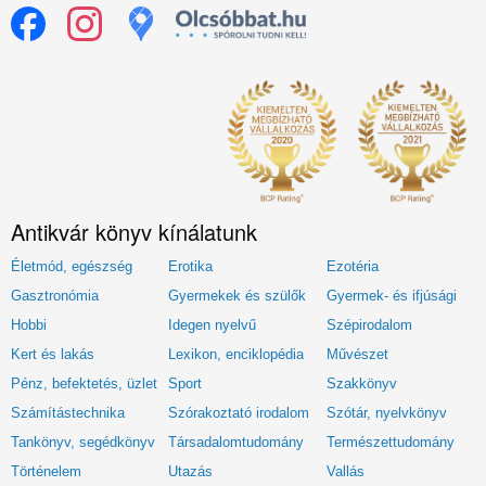
Antikvár könyv kínálatunk
Életmód, egészség
Erotika
Ezotéria
Gasztronómia
Gyermekek és szülők
Gyermek- és ifjúsági
Hobbi
Idegen nyelvű
Szépirodalom
Kert és lakás
Lexikon, enciklopédia
Művészet
Pénz, befektetés, üzlet
Sport
Szakkönyv
Számítástechnika
Szórakoztató irodalom
Szótár, nyelvkönyv
Tankönyv, segédkönyv
Társadalomtudomány
Természettudomány
Történelem
Utazás
Vallás