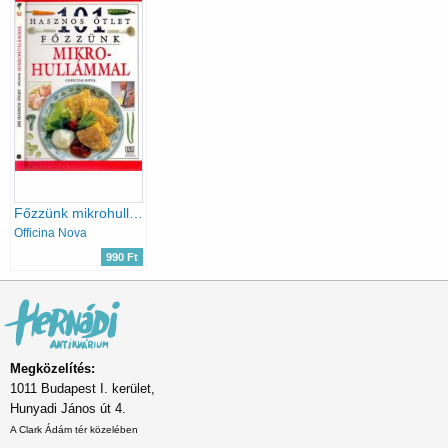
Főzzünk mikrohullámmal (101 hasznos ötlet)
Officina Nova
990 Ft
Megközelítés:
1011 Budapest I. kerület,
Hunyadi János út 4.
A Clark Ádám tér közelében