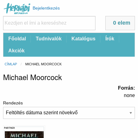
Felhasználói
Bejelentkezés
fiók
menüje
0 elem
Fő
Főoldal
Tudnivalók
Katalógus
Írók
navigáció
Akciók
Morzsa
CÍMLAP
CURRENT:
MICHAEL MOORCOCK
Michael Moorcock
Forrás
none
Rendezés
PARTNER