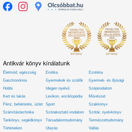
Antikvár könyv kínálatunk
Életmód, egészség
Erotika
Ezotéria
Gasztronómia
Gyermekek és szülők
Gyermek- és ifjúsági
Hobbi
Idegen nyelvű
Szépirodalom
Kert és lakás
Lexikon, enciklopédia
Művészet
Pénz, befektetés, üzlet
Sport
Szakkönyv
Számítástechnika
Szórakoztató irodalom
Szótár, nyelvkönyv
Tankönyv, segédkönyv
Társadalomtudomány
Természettudomány
Történelem
Utazás
Vallás