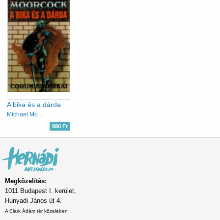
A bika és a dárda
Michael Moorcock
990 Ft
Megközelítés:
1011 Budapest I. kerület,
Hunyadi János út 4.
A Clark Ádám tér közelében