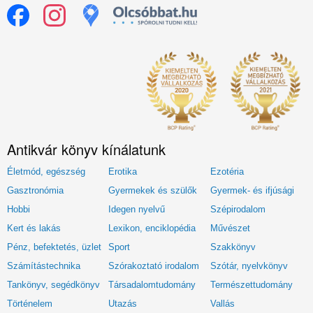
Antikvár könyv kínálatunk
Életmód, egészség
Erotika
Ezotéria
Gasztronómia
Gyermekek és szülők
Gyermek- és ifjúsági
Hobbi
Idegen nyelvű
Szépirodalom
Kert és lakás
Lexikon, enciklopédia
Művészet
Pénz, befektetés, üzlet
Sport
Szakkönyv
Számítástechnika
Szórakoztató irodalom
Szótár, nyelvkönyv
Tankönyv, segédkönyv
Társadalomtudomány
Természettudomány
Történelem
Utazás
Vallás