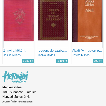
Zrinyi a költő II.
Idegen, de szabad hazában
Abafi (A magyar próza klasszikusai)
Jósika Miklós
Jósika Miklós
Jósika Miklós
1 100 Ft
1 100 Ft
990 Ft
Megközelítés:
1011 Budapest I. kerület,
Hunyadi János út 4.
A Clark Ádám tér közelében