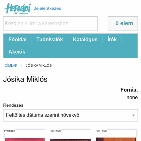
Felhasználói
Bejelentkezés
fiók
menüje
0 elem
Fő
Főoldal
Tudnivalók
Katalógus
Írók
navigáció
Akciók
Morzsa
CÍMLAP
CURRENT:
JÓSIKA MIKLÓS
Jósika Miklós
Forrás
none
Rendezés
PARTNER
PARTNER
PARTNER