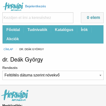
Felhasználói
Bejelentkezés
fiók
menüje
0 elem
Fő
Főoldal
Tudnivalók
Katalógus
Írók
navigáció
Akciók
Morzsa
CÍMLAP
CURRENT:
DR. DEÁK GYÖRGY
dr. Deák György
Rendezés
Megközelítés: