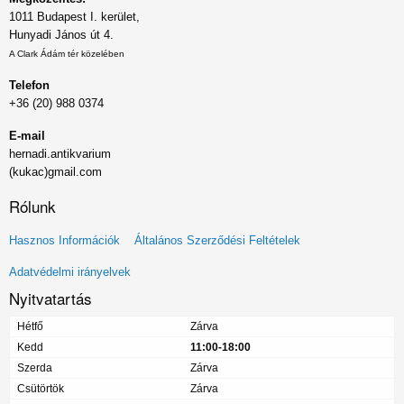
1011 Budapest I. kerület,
Hunyadi János út 4.
A Clark Ádám tér közelében
Telefon
+36 (20) 988 0374
E-mail
hernadi.antikvarium
(kukac)gmail.com
Rólunk
Lábléc
Hasznos Információk
Általános Szerződési Feltételek
menü
Adatvédelmi irányelvek
Nyitvatartás
Hétfő
Zárva
Kedd
11:00-18:00
Szerda
Zárva
Csütörtök
Zárva