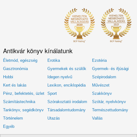
Antikvár könyv kínálatunk
Életmód, egészség
Erotika
Ezotéria
Gasztronómia
Gyermekek és szülők
Gyermek- és ifjúsági
Hobbi
Idegen nyelvű
Szépirodalom
Kert és lakás
Lexikon, enciklopédia
Művészet
Pénz, befektetés, üzlet
Sport
Szakkönyv
Számítástechnika
Szórakoztató irodalom
Szótár, nyelvkönyv
Tankönyv, segédkönyv
Társadalomtudomány
Természettudomány
Történelem
Utazás
Vallás
Egyéb