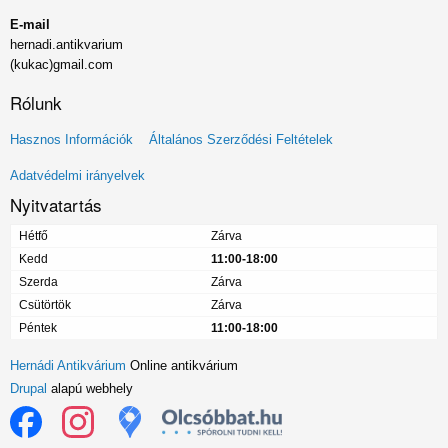
E-mail
hernadi.antikvarium
(kukac)gmail.com
Rólunk
Lábléc
Hasznos Információk
Általános Szerződési Feltételek
menü
Adatvédelmi irányelvek
Nyitvatartás
Hétfő
Zárva
Kedd
11:00-18:00
Szerda
Zárva
Csütörtök
Zárva
Péntek
11:00-18:00
Hernádi Antikvárium
Online antikvárium
Drupal
alapú webhely