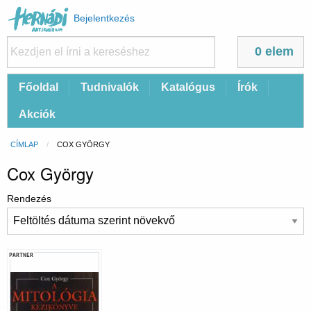
Felhasználói
Bejelentkezés
fiók
menüje
0 elem
Fő
Főoldal
Tudnivalók
Katalógus
Írók
navigáció
Akciók
Morzsa
CÍMLAP
CURRENT:
COX GYÖRGY
Cox György
Rendezés
PARTNER