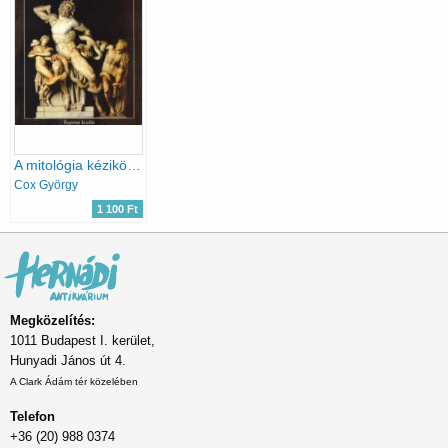
A mitológia kézikönyve (reprint)
Cox György
1 100 Ft
Megközelítés:
1011 Budapest I. kerület,
Hunyadi János út 4.
A Clark Ádám tér közelében
Telefon
+36 (20) 988 0374