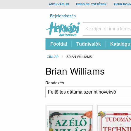
TOP
ANTIKVÁRIUM
FRISS FELTÖLTÉSEK
ANTIK KÖN
BAR
Felhasználói
Bejelentkezés
fiók
menüje
Hernádi
Fő
Főoldal
Tudnivalók
Katalógu
Antikvárium
navigáció
Online
Morzsa
CÍMLAP
CURRENT:
BRIAN WILLIAMS
antikvárium
Brian Williams
Rendezés