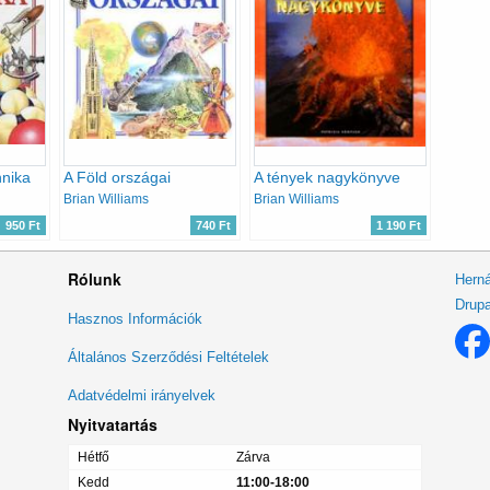
nika
A Föld országai
A tények nagykönyve
Brian Williams
Brian Williams
950 Ft
740 Ft
1 190 Ft
Rólunk
Herná
Drupa
Lábléc
Hasznos Információk
menü
Általános Szerződési Feltételek
Adatvédelmi irányelvek
Nyitvatartás
Hétfő
Zárva
Kedd
11:00-18:00