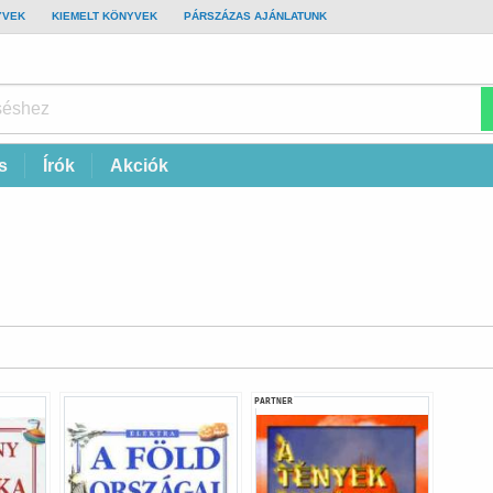
YVEK
KIEMELT KÖNYVEK
PÁRSZÁZAS AJÁNLATUNK
s
Írók
Akciók
PARTNER