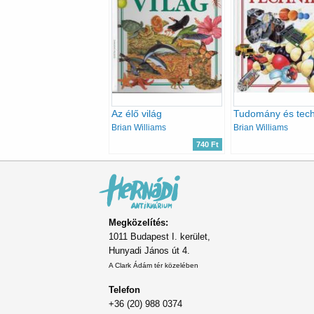
Az élő világ
Tudomány és tech
Brian Williams
Brian Williams
740 Ft
Megközelítés:
1011 Budapest I. kerület,
Hunyadi János út 4.
A Clark Ádám tér közelében
Telefon
+36 (20) 988 0374