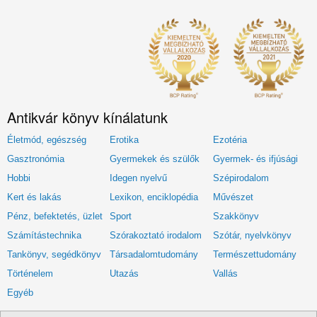
Antikvár könyv kínálatunk
Életmód, egészség
Erotika
Ezotéria
Gasztronómia
Gyermekek és szülők
Gyermek- és ifjúsági
Hobbi
Idegen nyelvű
Szépirodalom
Kert és lakás
Lexikon, enciklopédia
Művészet
Pénz, befektetés, üzlet
Sport
Szakkönyv
Számítástechnika
Szórakoztató irodalom
Szótár, nyelvkönyv
Tankönyv, segédkönyv
Társadalomtudomány
Természettudomány
Történelem
Utazás
Vallás
Egyéb