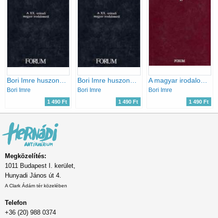
Bori Imre huszonöt tanulmánya
Bori Imre huszonöt tanulmánya
A magyar irodalom modern irányai I.
Bori Imre
Bori Imre
Bori Imre
1 490 Ft
1 490 Ft
1 490 Ft
Megközelítés:
1011 Budapest I. kerület,
Hunyadi János út 4.
A Clark Ádám tér közelében
Telefon
+36 (20) 988 0374