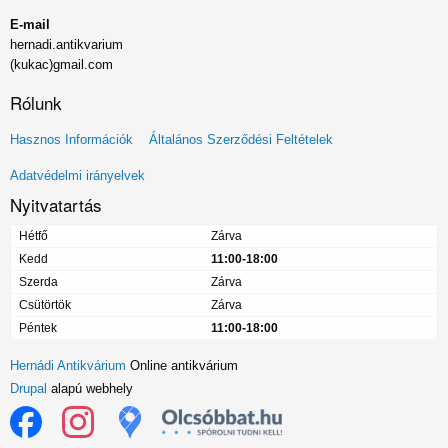
E-mail
hernadi.antikvarium
(kukac)gmail.com
Rólunk
Lábléc
Hasznos Információk
Általános Szerződési Feltételek
menü
Adatvédelmi irányelvek
Nyitvatartás
Hétfő
Zárva
Kedd
11:00-18:00
Szerda
Zárva
Csütörtök
Zárva
Péntek
11:00-18:00
Hernádi Antikvárium
Online antikvárium
Drupal
alapú webhely