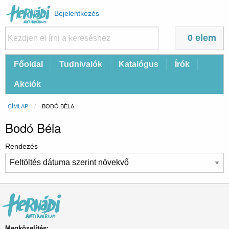
Felhasználói
Bejelentkezés
fiók
menüje
0 elem
Fő
Főoldal
Tudnivalók
Katalógus
Írók
navigáció
Akciók
Morzsa
CÍMLAP
CURRENT:
BODÓ BÉLA
Bodó Béla
Rendezés
Megközelítés: