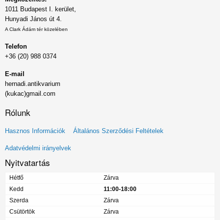
1011 Budapest I. kerület,
Hunyadi János út 4.
A Clark Ádám tér közelében
Telefon
+36 (20) 988 0374
E-mail
hernadi.antikvarium
(kukac)gmail.com
Rólunk
Lábléc
Hasznos Információk
Általános Szerződési Feltételek
menü
Adatvédelmi irányelvek
Nyitvatartás
Hétfő
Zárva
Kedd
11:00-18:00
Szerda
Zárva
Csütörtök
Zárva