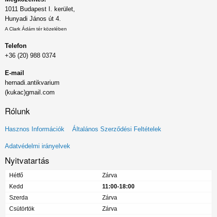
1011 Budapest I. kerület,
Hunyadi János út 4.
A Clark Ádám tér közelében
Telefon
+36 (20) 988 0374
E-mail
hernadi.antikvarium
(kukac)gmail.com
Rólunk
Lábléc
Hasznos Információk
Általános Szerződési Feltételek
menü
Adatvédelmi irányelvek
Nyitvatartás
Hétfő
Zárva
Kedd
11:00-18:00
Szerda
Zárva
Csütörtök
Zárva