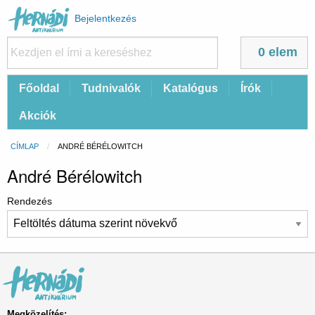
Felhasználói
Bejelentkezés
fiók
menüje
0 elem
Fő
Főoldal
Tudnivalók
Katalógus
Írók
navigáció
Akciók
Morzsa
CÍMLAP
CURRENT:
ANDRÉ BÉRÉLOWITCH
André Bérélowitch
Rendezés
Megközelítés: