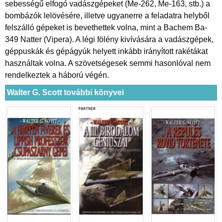
sebességű elfogó vadászgépeket (Me-262, Me-163, stb.) a
bombázók lelövésére, illetve ugyanerre a feladatra helyből
felszálló gépeket is bevethettek volna, mint a Bachem Ba-
349 Natter (Vipera). A légi fölény kivívására a vadászgépek,
géppuskák és gépágyúk helyett inkább irányított rakétákat
használtak volna. A szövetségesek semmi hasonlóval nem
rendelkeztek a háború végén.
Walter G. Scott további könyvei
PARTNER