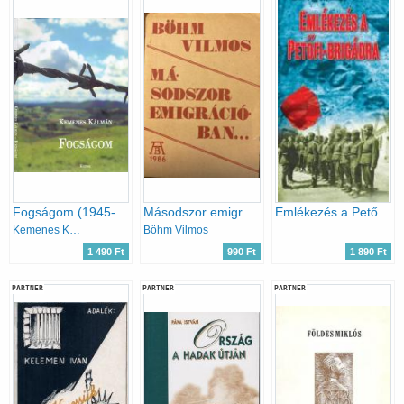
Fogságom (1945-1948) Harmadik, bővített, átdolgozott kiadás - dr. Lányi Ottó barátom nyugatifogságbéli emlékrajzaival
Másodszor emigrációban (első kiadás, szamizdat)
Emlékezés a Petőfi-brigádra
Kemenes Kálmán
Böhm Vilmos
1 490 Ft
990 Ft
1 890 Ft
PARTNER
PARTNER
PARTNER