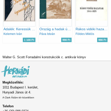
Adalék: Keressük az igazságot
Ország a hadak útján
Rákos vidéki hazafiak 1944-ben
Kelemen Iván
Páva István
Földes Miklós
1 100 Ft
990 Ft
990 Ft
Walter G. Scott Forradalmi konstrukciók c. antikvár könyv
Megközelítés:
1011 Budapest I. kerület,
Hunyadi János út 4.
A Clark Ádám tér közelében
Telefon