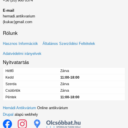
+36 (20) 988 0374
E-mail
hernadi.antikvarium
(kukac)gmail.com
Rólunk
Lábléc
Hasznos Információk
Általános Szerződési Feltételek
menü
Adatvédelmi irányelvek
Nyitvatartás
Hétfő
Zárva
Kedd
11:00-18:00
Szerda
Zárva
Csütörtök
Zárva
Péntek
11:00-18:00
Hernádi Antikvárium
Online antikvárium
Drupal
alapú webhely