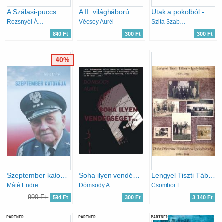
A Szálasi-puccs
A II. világháború Magyarországon
Utak a pokolból - Magyar deportáltak az annektált Ausztriában 1944-1945
Rozsnyói Ágnes
Vécsey Aurél
Szita Szabolcs
840 Ft
300 Ft
300 Ft
40%
Szeptember katonája (Zolnierz Wrzesnia)
Soha ilyen vendégséget...-Magyar tiszti hadifoglyok a Szovjetúnióban (1945-1947)
Lengyel Tiszti Tábor - Ipolyhídvég - Obóz Oficerów Polskich w Ipolyhídvég 1939-1944 ( Lengyel - Magyar nyelvű )
Máté Endre
Dömsödy Aurél
Csombor Erzsébet szerk.
990 Ft
594 Ft
300 Ft
3 140 Ft
PARTNER
PARTNER
PARTNER