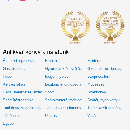
Antikvár könyv kínálatunk
Életmód, egészség
Erotika
Ezotéria
Gasztronómia
Gyermekek és szülők
Gyermek- és ifjúsági
Hobbi
Idegen nyelvű
Szépirodalom
Kert és lakás
Lexikon, enciklopédia
Művészet
Pénz, befektetés, üzlet
Sport
Szakkönyv
Számítástechnika
Szórakoztató irodalom
Szótár, nyelvkönyv
Tankönyv, segédkönyv
Társadalomtudomány
Természettudomány
Történelem
Utazás
Vallás
Egyéb