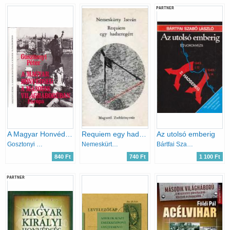
PARTNER
A Magyar Honvédség a második világháborúban
Requiem egy hadseregért
Az utolsó emberig
Gosztonyi Péter
Nemeskürty István
Bártfai Szabó László
840 Ft
740 Ft
1 100 Ft
PARTNER