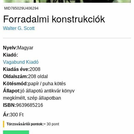
MID785029U406294
Forradalmi konstrukciók
Walter G. Scott
Nyelv
Magyar
Kiadó
Vagabund Kiadó
Kiadás éve
2008
Oldalszám
208 oldal
Kötésmód
papír / puha kötés
Állapot
jó állapotú antikvár könyv
megkímélt, szép állapotban
ISBN
9639685216
Ár
300 Ft
Törzsvásárlói pontok
30