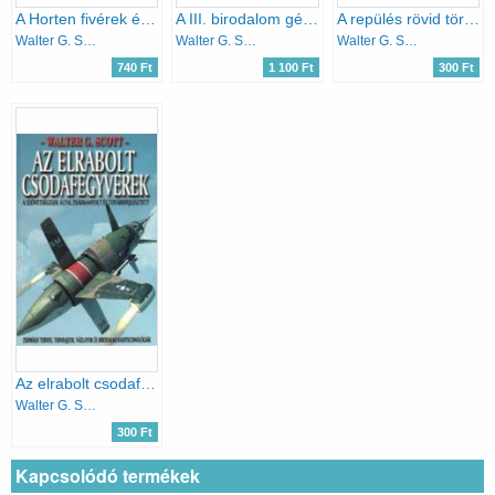
A Horten fivérek és a Lippish professzor csupaszárny gépei
A III. birodalom géniuszai
A repülés rövid története
Walter G. Scott
Walter G. Scott
Walter G. Scott
740 Ft
1 100 Ft
300 Ft
Az elrabolt csodafegyverek
Walter G. Scott
300 Ft
Kapcsolódó termékek