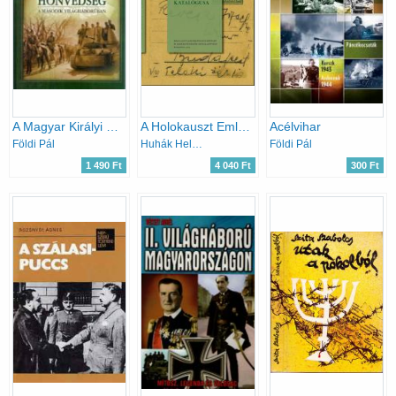
A Magyar Királyi Honvédség a második világháborúban
A ​Holokauszt Emlékközpont gyűjteményi katalógusa
Acélvihar
Földi Pál
Huhák Heléna, Szécsényi András (szerk.)
Földi Pál
1 490 Ft
4 040 Ft
300 Ft