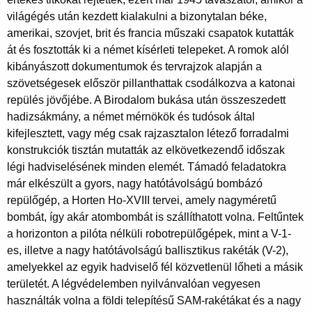
világégés után kezdett kialakulni a bizonytalan béke,
amerikai, szovjet, brit és francia műszaki csapatok kutatták
át és fosztották ki a német kísérleti telepeket. A romok alól
kibányászott dokumentumok és tervrajzok alapján a
szövetségesek először pillanthattak csodálkozva a katonai
repülés jövőjébe. A Birodalom bukása után összeszedett
hadizsákmány, a német mérnökök és tudósok által
kifejlesztett, vagy még csak rajzasztalon létező forradalmi
konstrukciók tisztán mutatták az elkövetkezendő időszak
légi hadviselésének minden elemét. Támadó feladatokra
már elkészült a gyors, nagy hatótávolságú bombázó
repülőgép, a Horten Ho-XVIII tervei, amely nagyméretű
bombát, így akár atombombát is szállíthatott volna. Feltűntek
a horizonton a pilóta nélküli robotrepülőgépek, mint a V-1-
es, illetve a nagy hatótávolságú ballisztikus rakéták (V-2),
amelyekkel az egyik hadviselő fél közvetlenül lőheti a másik
területét. A légvédelemben nyilvánvalóan vegyesen
használták volna a földi telepítésű SAM-rakétákat és a nagy