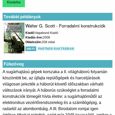
További példányok
Walter G. Scott - Forradalmi konstrukciók
Kiadó
Vagabund Kiadó
Kiadás éve
2008
Oldalszám
208 oldal
PARTNER RAKTÁRBAN
990 Ft
Fülszöveg
A sugárhajtású gépek korszaka a II. világháború folyamán
köszöntött be, az újfajta repülőgépek és harceljárások
világosan jelezték a háborút követő időszakban várható
változások irányát. A háborús szükséglet a forradalmi
konstrukciók tömegét hívta életre: a sugárhajtóműtől az
elektronikus vezérlőrendszerekig és a számítógépig, a
radartól az atombombáig. A III. Birodalom romjai igen
értékes titkokat rejtettek, ezért már 1945 tavaszától, amikor a