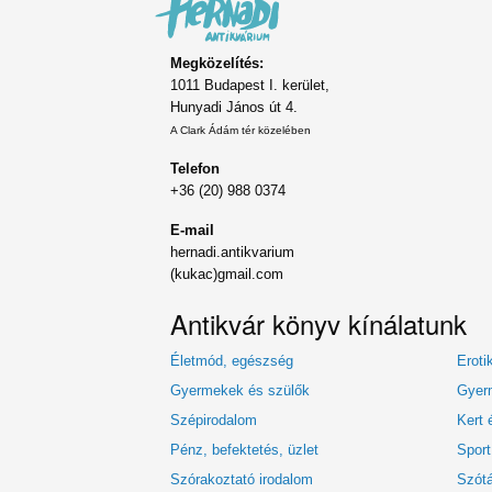
Megközelítés:
1011 Budapest I. kerület,
Hunyadi János út 4.
A Clark Ádám tér közelében
Telefon
+36 (20) 988 0374
E-mail
hernadi.antikvarium
(kukac)gmail.com
Antikvár könyv kínálatunk
Életmód, egészség
Eroti
Gyermekek és szülők
Gyerm
Szépirodalom
Kert 
Pénz, befektetés, üzlet
Sport
Szórakoztató irodalom
Szótá