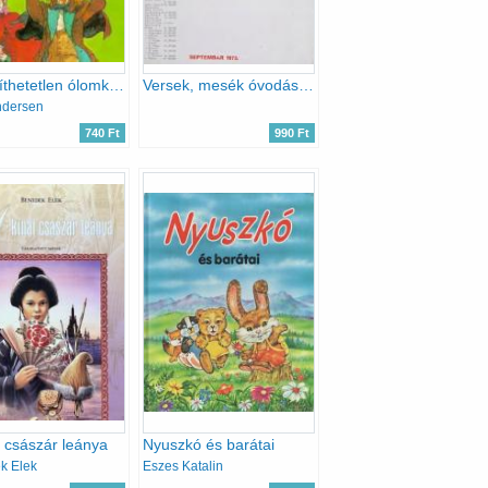
A rendíthetetlen ólomkatona
Versek, mesék óvodásoknak III.
ndersen
740 Ft
990 Ft
i császár leánya
Nyuszkó és barátai
k Elek
Eszes Katalin