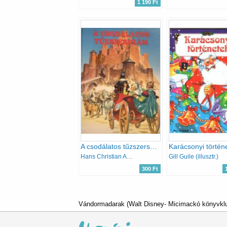
1 190 Ft
A csodálatos tűzszerszám
Karácsonyi történ
Hans Christian Andresen
Gill Guile (illusztr.)
300 Ft
Vándormadarak (Walt Disney- Micimackó könyvklub