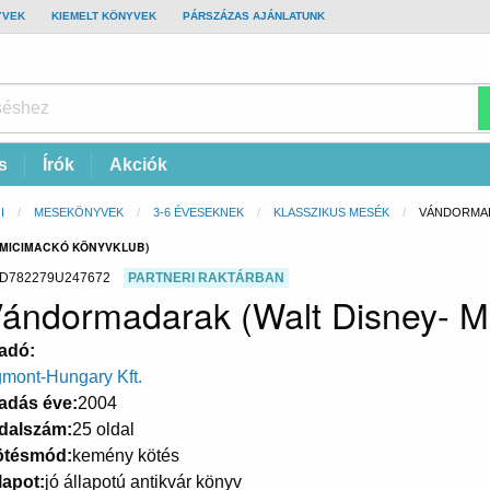
YVEK
KIEMELT KÖNYVEK
PÁRSZÁZAS AJÁNLATUNK
s
Írók
Akciók
I
MESEKÖNYVEK
3-6 ÉVESEKNEK
KLASSZIKUS MESÉK
CURRENT:
VÁNDORMAD
 MICIMACKÓ KÖNYVKLUB)
D782279U247672
PARTNERI RAKTÁRBAN
ándormadarak (Walt Disney- M
adó
mont-Hungary Kft.
adás éve
2004
dalszám
25 oldal
ötésmód
kemény kötés
lapot
jó állapotú antikvár könyv