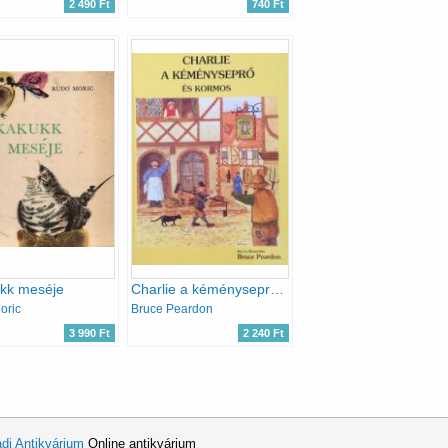
2 490 Ft
740 Ft
ukk meséje
Charlie a kéményseprő és kormos
oric
Bruce Peardon
3 990 Ft
2 240 Ft
di Antikvárium
Online antikvárium