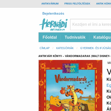
TOP
ANTIKVÁRIUM
FRISS FELTÖLTÉSEK
ANTIK KÖN
BAR
Felhasználói
Bejelentkezés
fiók
menüje
Hernádi
Fő
Főoldal
Tudnivalók
Katalógu
Antikvárium
navigáció
Online
Morzsa
CÍMLAP
KATEGÓRIÁK
GYERMEK- ÉS IFJÚSÁG
antikvárium
ANTIKVÁR KÖNYV – VÁNDORMADARAK (WALT DISNEY-
MI
V
Ki
Eg
Ki
Ol
K
Ál