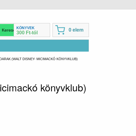
KÖNYVEK
0 elem
300 Ft-tól
ARAK (WALT DISNEY- MICIMACKÓ KÖNYVKLUB)
icimackó könyvklub)