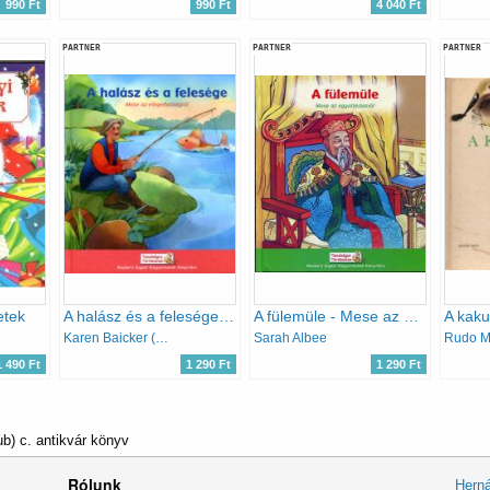
990 Ft
990 Ft
4 040 Ft
PARTNER
PARTNER
PARTNER
etek
A halász és a felesége - Mese az elégedettségről
A fülemüle - Mese az együttérzésről
A kak
Karen Baicker (Grimm meséje nyomán)
Sarah Albee
Rudo M
1 490 Ft
1 290 Ft
1 290 Ft
) c. antikvár könyv
Rólunk
Herná