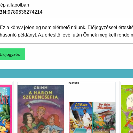
ép állapotban
SBN
9789636274214
Ez a könyv jelenleg nem elérhető nálunk. Előjegyzéssel értesít
hasonló példányt. Az értesítő levél után Önnek meg kell rendeln
PARTNER