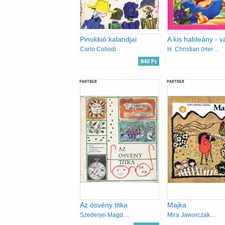
Pinokkió kalandjai
Carlo Collodi
H. Christian (Hermann Móni átgolg.) Andersen
840 Ft
PARTNER
PARTNER
Az ösvény titka
Majka
Szederjei Magda - Würtz Ádám
Mira Jaworczakowa