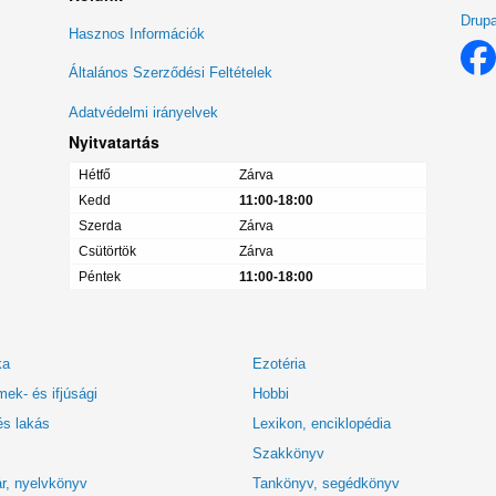
Drupa
Lábléc
Hasznos Információk
menü
Általános Szerződési Feltételek
Adatvédelmi irányelvek
Nyitvatartás
Hétfő
Zárva
Kedd
11:00-18:00
Szerda
Zárva
Csütörtök
Zárva
Péntek
11:00-18:00
ka
Ezotéria
ek- és ifjúsági
Hobbi
és lakás
Lexikon, enciklopédia
Szakkönyv
r, nyelvkönyv
Tankönyv, segédkönyv