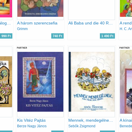
A kis hableány - válogatott Andersen mesék
A három szerencsefia
Ali Baba und die 40 Räuber + Der kleine Däumling (2 füzet)
Grimm
H. C. A
990 Ft
740 Ft
1 490 Ft
PARTNER
PARTNER
Kis Vitéz Pajtás
Mennek, mendegélnek...sok mese sok képpel
A kína
Berze Nagy János
Sebők Zsigmond
Benede