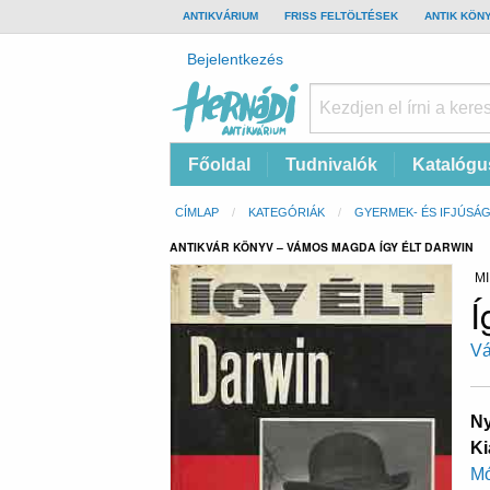
TOP
ANTIKVÁRIUM
FRISS FELTÖLTÉSEK
ANTIK KÖN
BAR
Felhasználói
Bejelentkezés
fiók
menüje
Hernádi
Fő
Főoldal
Tudnivalók
Katalógu
Antikvárium
navigáció
Online
Morzsa
CÍMLAP
KATEGÓRIÁK
GYERMEK- ÉS IFJÚSÁG
antikvárium
ANTIKVÁR KÖNYV – VÁMOS MAGDA ÍGY ÉLT DARWIN
MI
Í
V
Ny
Ki
Mó