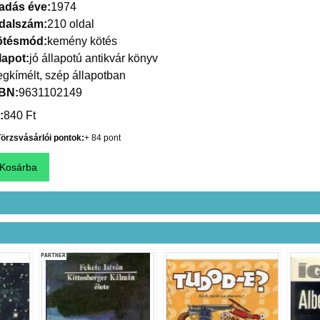
adás éve
1974
dalszám
210 oldal
ötésmód
kemény kötés
lapot
jó állapotú antikvár könyv
gkímélt, szép állapotban
SBN
9631102149
840 Ft
örzsvásárlói pontok
84
PARTNER