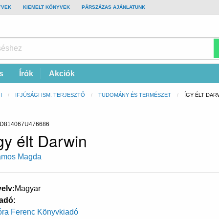
YVEK
KIEMELT KÖNYVEK
PÁRSZÁZAS AJÁNLATUNK
s
Írók
Akciók
I
IFJÚSÁGI ISM. TERJESZTŐ
TUDOMÁNY ÉS TERMÉSZET
CURRENT:
ÍGY ÉLT DAR
D814067U476686
gy élt Darwin
ámos Magda
elv
Magyar
adó
ra Ferenc Könyvkiadó