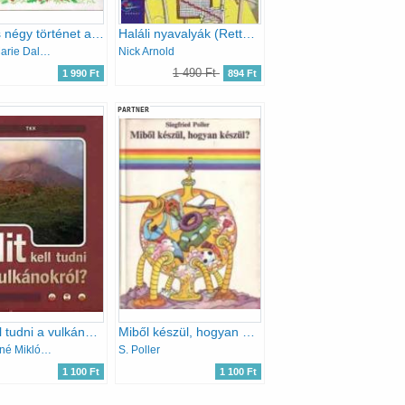
366 és négy történet a természetről
Haláli nyavalyák (Rettentő tudomány)
Anne-Marie Dalmais-Annie Bonhomme
Nick Arnold
1 490 Ft
1 990 Ft
894 Ft
PARTNER
Mit kell tudni a vulkánokról?
Miből készül, hogyan készül?
Csatlósné Miklós Anna
S. Poller
1 100 Ft
1 100 Ft