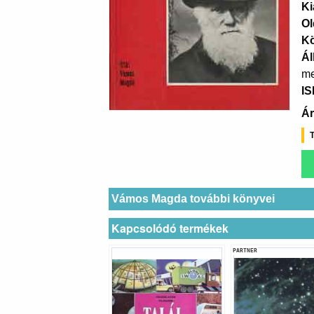
Ki
Ol
K
Ál
me
I
Ár
T
Vámos Magda további könyvei
Kapcsolódó termékek
PARTNER