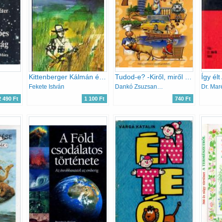
Kittenberger Kálmán élete
Tudod-e? -Kiről, miről van elnevezve?
Így élt
Fekete István
Dankó Zsuzsanna (szerk.)
Dr. Mar
2 490 Ft
1 100 Ft
740 Ft