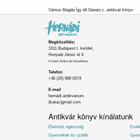
Vámos Magda Így élt Darwin c. antikvár könyv
Megközelítés:
1011 Budapest I. kerület,
Hunyadi János út 4.
A Clark Ádám tér közelében
Telefon
+36 (20) 988 0374
E-mail
hernadi.antikvarium
(kukac)gmail.com
Antikvár könyv kínálatunk
Életmód, egészség
Eroti
Gyermekek és szülők
Gyerm