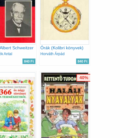
 Albert Schweitzer
Órák (Kolibri könyvek)
ék Antal
Horváth Árpád
840 Ft
840 Ft
40%