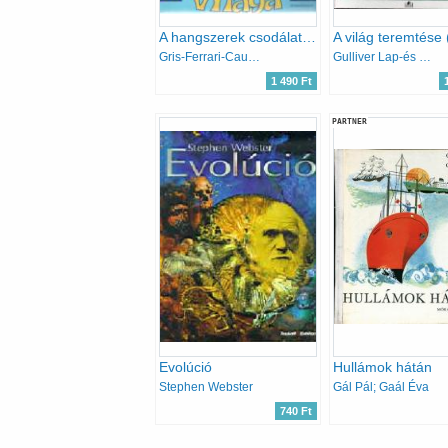
A hangszerek csodálatos világa
Gris-Ferrari-Caumon
Gulliver Lap-és Könyvkiadó
1 490 Ft
PARTNER
Evolúció
Hullámok hátán
Stephen Webster
Gál Pál; Gaál Éva
740 Ft