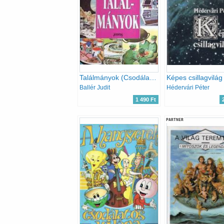
Találmányok (Csodálatos világunk)
Képes csillagvilág
Ballér Judit
Hédervári Péter
1 490 Ft
PARTNER