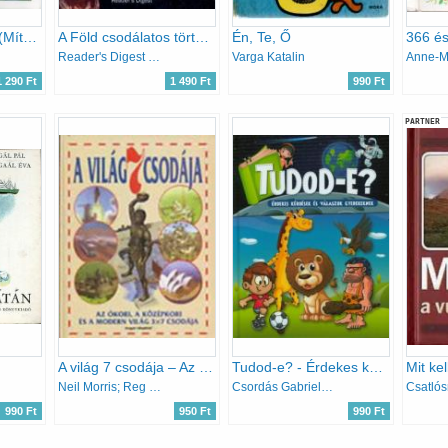
A világ teremtése (Mítoszok és legendák)
A Föld csodálatos története - Az ősrobbanástól az emberig
Én, Te, Ő
Reader's Digest (szerk.)
Varga Katalin
1 290 Ft
1 490 Ft
990 Ft
PARTNER
A világ 7 csodája – Az ókori, a középkori és a modern világ 3x7 csodája
Tudod-e? - Érdekes kérdések és válaszok gyerekeknek
Neil Morris; Reg Cox
Csordás Gabriella (szerk.)
990 Ft
950 Ft
990 Ft