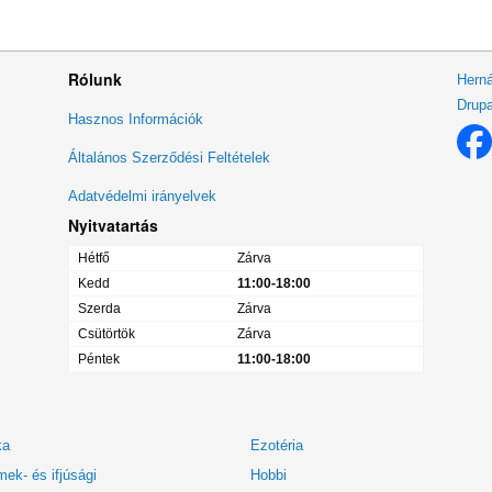
Rólunk
Herná
Drupa
Lábléc
Hasznos Információk
menü
Általános Szerződési Feltételek
Adatvédelmi irányelvek
Nyitvatartás
Hétfő
Zárva
Kedd
11:00-18:00
Szerda
Zárva
Csütörtök
Zárva
Péntek
11:00-18:00
ka
Ezotéria
ek- és ifjúsági
Hobbi