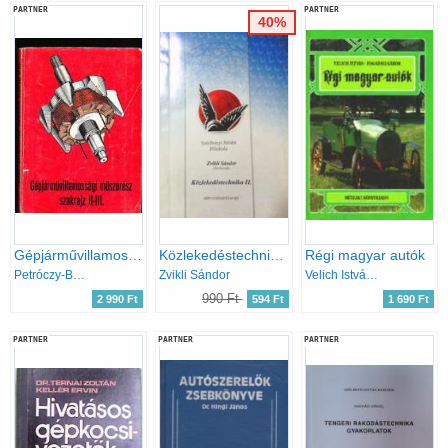
PARTNER
PARTNER
40%
Gépjárművillamossági műszerész szakrajz II.-III.
Közlekedéstechnika II.
Régi magyar autók
Petróczy-Borsi
Zvikli Sándor
Velich István-Fogarasi Gábor
990 Ft
2 990 Ft
594 Ft
1 690 Ft
PARTNER
PARTNER
PARTNER