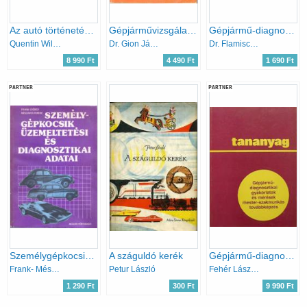
Az autó történetének klasszikusai
Gépjárművizsgálat, - javítás I.
Gépjármű-diagnosztika:Módszerek és eljárások rejtett hibák feltárására
Quentin Willson
Dr. Gion János
Dr. Flamisch Ottó
8 990 Ft
4 490 Ft
1 690 Ft
PARTNER
PARTNER
Személygépkocsik üzemeltetési és diagnosztikai adatai
A száguldó kerék
Gépjármű-diagnosztikai gyakorlatok és mérések mester-szakmunkás továbbképzés - tananyag
Frank- Mészáros-Vályi
Petur László
Fehér László-Sári László
1 290 Ft
300 Ft
9 990 Ft