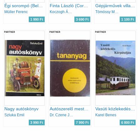
Égi sorompó (Belügyminisztérium kiskönyvtára 1962/7.)
Finta László (Corvina Műterem)
Gépjárművek villamos berendezése
Müller Ferenc
Koczogh Ákos
Tömössy M.Jenő
1 990 Ft
3 690 Ft
1 100 Ft
PARTNER
PARTNER
PARTNER
Nagy autóskönyv
Autószerelő mester-szakmunkás továbbképzés tananyag
Vasúti közlekedés kárpátalján
Szluka Emil
Dr. Czene János; Dr. Varga Zoltán
Karel Benes
3 990 Ft
7 990 Ft
6 800 Ft