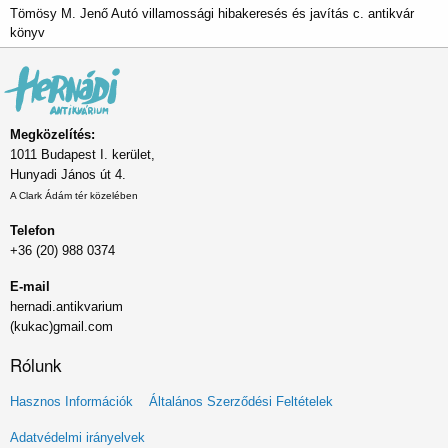
Tömösy M. Jenő Autó villamossági hibakeresés és javítás c. antikvár
könyv
Megközelítés:
1011 Budapest I. kerület,
Hunyadi János út 4.
A Clark Ádám tér közelében
Telefon
+36 (20) 988 0374
E-mail
hernadi.antikvarium
(kukac)gmail.com
Rólunk
Lábléc
Hasznos Információk
Általános Szerződési Feltételek
menü
Adatvédelmi irányelvek