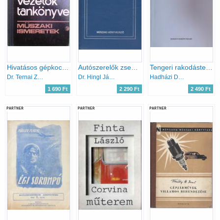
Hivatásos gépkocsivezetők tankönyve - Műszaki ismeretek
Autószerelők zsebkönyve
Tengeri rakodástechnika gyakorlatok
Dr. Ternai Zoltán-Keller Ervin
Dr. Hingl János
Hadházi Dániel
1 690 Ft
2 290 Ft
2 490 Ft
PARTNER
PARTNER
PARTNER