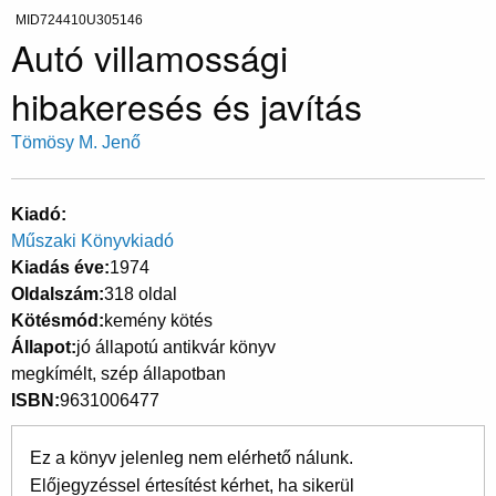
MID724410U305146
Autó villamossági
hibakeresés és javítás
Tömösy M. Jenő
Kiadó
Műszaki Könyvkiadó
Kiadás éve
1974
Oldalszám
318 oldal
Kötésmód
kemény kötés
Állapot
jó állapotú antikvár könyv
megkímélt, szép állapotban
ISBN
9631006477
Ez a könyv jelenleg nem elérhető nálunk.
Előjegyzéssel értesítést kérhet, ha sikerül