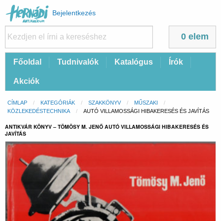
Felhasználói
Bejelentkezés
fiók
menüje
0 elem
Fő
Főoldal
Tudnivalók
Katalógus
Írók
navigáció
Akciók
Morzsa
CÍMLAP
KATEGÓRIÁK
SZAKKÖNYV
MŰSZAKI
KÖZLEKEDÉSTECHNIKA
CURRENT:
AUTÓ VILLAMOSSÁGI HIBAKERESÉS ÉS JAVÍTÁS
ANTIKVÁR KÖNYV – TÖMÖSY M. JENŐ AUTÓ VILLAMOSSÁGI HIBAKERESÉS ÉS
JAVÍTÁS