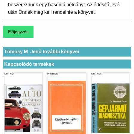
beszereznünk egy hasonló példányt. Az értesítő levél
után Önnek meg kell rendelnie a könyvet.
Tömösy M. Jenő további könyvei
Kapcsolódó termékek
PARTNER
PARTNER
PARTNER