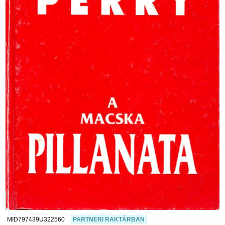
MID797439U322560
PARTNERI RAKTÁRBAN