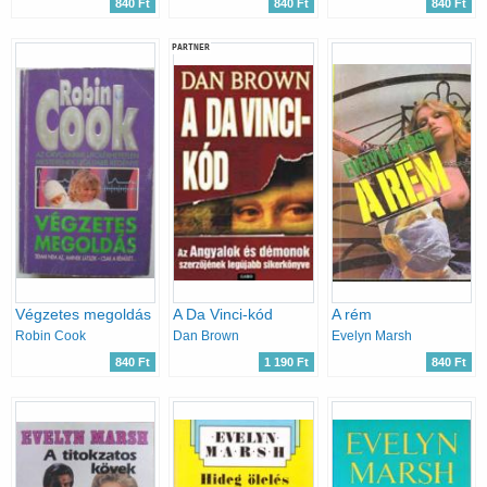
840 Ft
840 Ft
840 Ft
PARTNER
Végzetes megoldás
A Da Vinci-kód
A rém
Robin Cook
Dan Brown
Evelyn Marsh
840 Ft
1 190 Ft
840 Ft