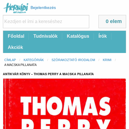
Felhasználói
Bejelentkezés
fiók
menüje
0 elem
Fő
Főoldal
Tudnivalók
Katalógus
Írók
navigáció
Akciók
Morzsa
CÍMLAP
KATEGÓRIÁK
SZÓRAKOZTATÓ IRODALOM
KRIMI
CURRENT:
A MACSKA PILLANATA
ANTIKVÁR KÖNYV – THOMAS PERRY A MACSKA PILLANATA