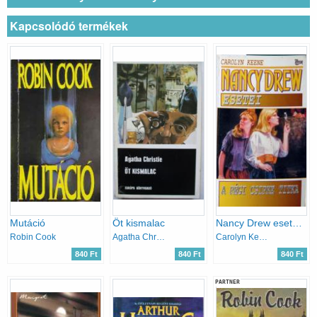
Kapcsolódó termékek
Mutáció
Öt kismalac
Nancy Drew esetei: A régi csipke titka
Robin Cook
Agatha Christie
Carolyn Keene
840 Ft
840 Ft
840 Ft
PARTNER