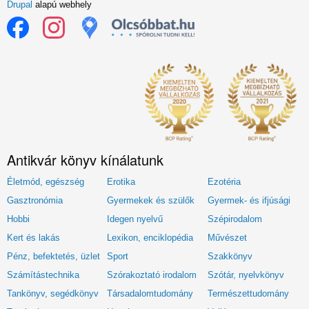
Drupal
alapú webhely
Antikvár könyv kínálatunk
Életmód, egészség
Erotika
Ezotéria
Gasztronómia
Gyermekek és szülők
Gyermek- és ifjúsági
Hobbi
Idegen nyelvű
Szépirodalom
Kert és lakás
Lexikon, enciklopédia
Művészet
Pénz, befektetés, üzlet
Sport
Szakkönyv
Számítástechnika
Szórakoztató irodalom
Szótár, nyelvkönyv
Tankönyv, segédkönyv
Társadalomtudomány
Természettudomány