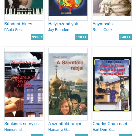
Búbánat-blues
Helyi szabályok
Agymosás
PAula Gosling
Jay Brandon
Robin Cook
990 Ft
990 Ft
840 Ft
Senkinek se nyiss ajtót!
A szentföld rabjai
Charlie Chan esete a kínai papagájjal
Nemere István
Harsányi Gábor
Earl Derr Biggers