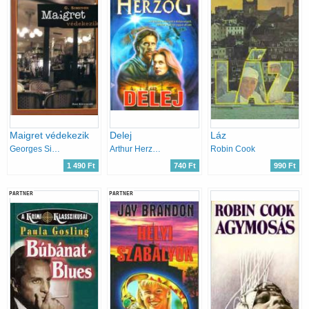
Maigret védekezik
Delej
Láz
Georges Simenon
Arthur Herzog
Robin Cook
1 490 Ft
740 Ft
990 Ft
PARTNER
PARTNER