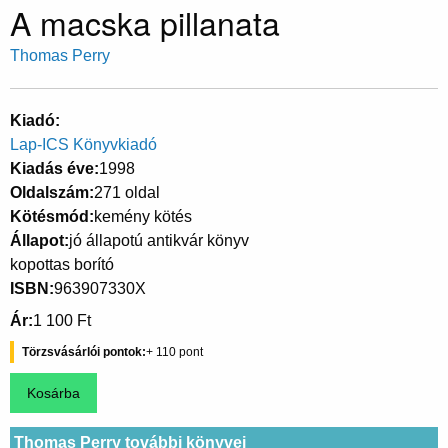
A macska pillanata
Thomas Perry
Kiadó
Lap-ICS Könyvkiadó
Kiadás éve
1998
Oldalszám
271 oldal
Kötésmód
kemény kötés
Állapot
jó állapotú antikvár könyv
kopottas borító
ISBN
963907330X
Ár
1 100 Ft
Törzsvásárlói pontok
110
Thomas Perry további könyvei