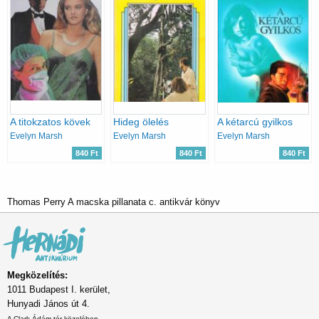
A titokzatos kövek
Hideg ölelés
A kétarcú gyilkos
Evelyn Marsh
Evelyn Marsh
Evelyn Marsh
840 Ft
840 Ft
840 Ft
Thomas Perry A macska pillanata c. antikvár könyv
Megközelítés:
1011 Budapest I. kerület,
Hunyadi János út 4.
A Clark Ádám tér közelében