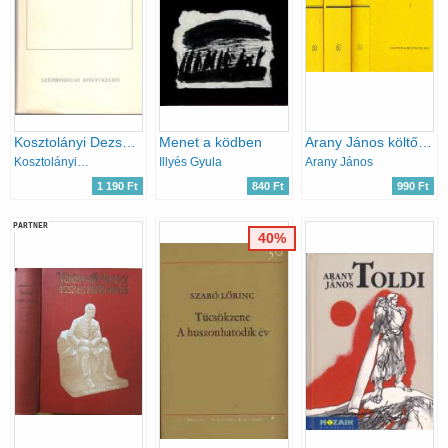
Kosztolányi Dezső összegyűjtött versei
Menet a ködben
Arany János költői művei I-III. (Nagy Klasszikusok)
Kosztolányi Dezső
Illyés Gyula
Arany János
1 190 Ft
840 Ft
990 Ft
PARTNER
40%