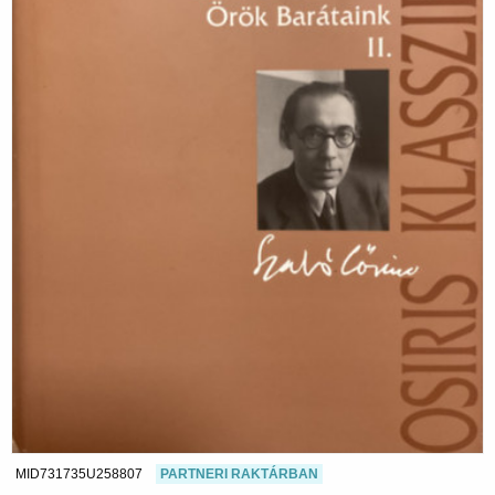
MID731735U258807
PARTNERI RAKTÁRBAN