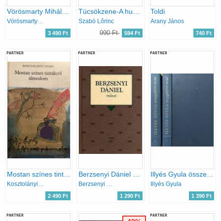
Vörösmarty Mihály összes költői művei
Tücsökzene-A huszonhatodik év
Toldi
Vörösmarty Mihály
Szabó Lőrinc
Arany János
990 Ft
3 490 Ft
594 Ft
740 Ft
PARTNER
PARTNER
PARTNER
Mostan színes tintákról álmodom
Berzsenyi Dániel művei
Illyés Gyula összegyűjtött versei I-II.
Kosztolányi Dezső
Berzsenyi Dániel
Illyés Gyula
2 490 Ft
1 290 Ft
1 390 Ft
PARTNER
PARTNER