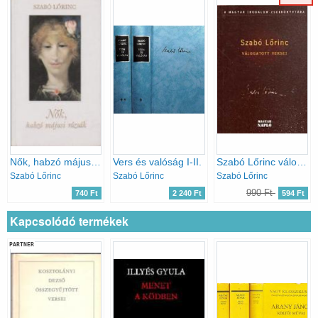
Nők, habzó májusi rózsák
Vers és valóság I-II.
Szabó Lőrinc válogatott versei
Szabó Lőrinc
Szabó Lőrinc
Szabó Lőrinc
990 Ft
740 Ft
2 240 Ft
594 Ft
Kapcsolódó termékek
PARTNER