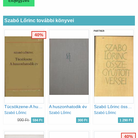
Szabó Lőrinc további könyvei
PARTNER
40%
Tücsökzene-A huszonhatodik év
A huszonhatodik év
Szabó Lőrinc összegyűjtött versei
Szabó Lőrinc
Szabó Lőrinc
Szabó Lőrinc
990 Ft
594 Ft
300 Ft
1 290 Ft
40%