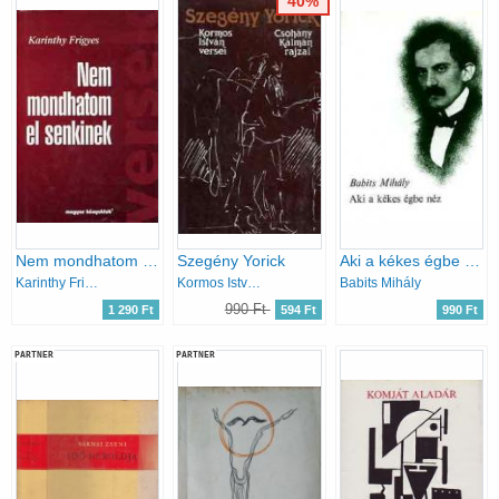
40%
Nem mondhatom el senkinek
Szegény Yorick
Aki a kékes égbe néz
Karinthy Frigyes
Kormos István
Babits Mihály
990 Ft
1 290 Ft
594 Ft
990 Ft
PARTNER
PARTNER