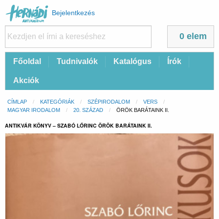
Felhasználói
Bejelentkezés
fiók
menüje
0 elem
Fő
Főoldal
Tudnivalók
Katalógus
Írók
navigáció
Akciók
Morzsa
CÍMLAP
KATEGÓRIÁK
SZÉPIRODALOM
VERS
MAGYAR IRODALOM
20. SZÁZAD
CURRENT:
ÖRÖK BARÁTAINK II.
ANTIKVÁR KÖNYV – SZABÓ LŐRINC ÖRÖK BARÁTAINK II.