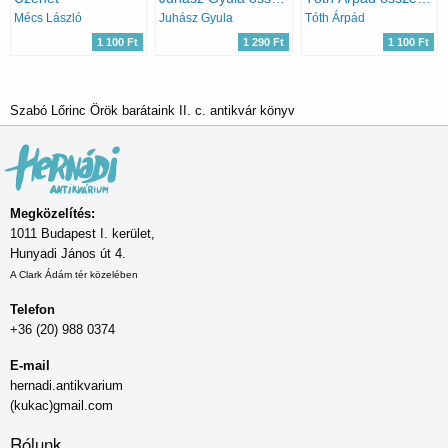
Mécs László
Juhász Gyula
Tóth Árpád
1 100 Ft
1 290 Ft
1 100 Ft
Szabó Lőrinc Örök barátaink II. c. antikvár könyv
Megközelítés:
1011 Budapest I. kerület,
Hunyadi János út 4.
A Clark Ádám tér közelében
Telefon
+36 (20) 988 0374
E-mail
hernadi.antikvarium
(kukac)gmail.com
Rólunk