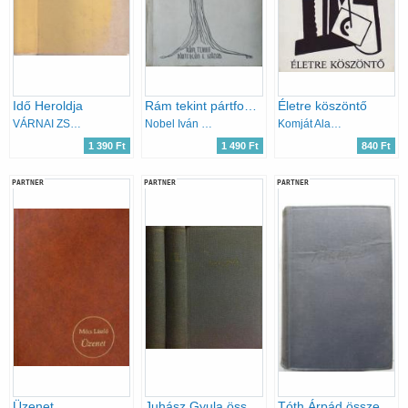
Idő Heroldja
Rám tekint pártfogón e század (25 vers és 25 rajz)
Életre köszöntő
VÁRNAI ZSENI
Nobel Iván (szerk.)
Komját Aladár
1 390 Ft
1 490 Ft
840 Ft
PARTNER
PARTNER
PARTNER
Üzenet
Juhász Gyula összes versei I-II.
Tóth Árpád összes versei, versfordításai és novellái