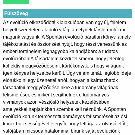
Fülszöveg
Az evolúció elkezdődött! Kialakulóban van egy új, félelem
helyett szereteten alapuló világ, amelynek társteremtői mi
magunk vagyunk. A Spontán evolúció páratlan könyv, amely
tájékoztatást és ösztönzést nyújt, hogy részt vehessünk az
emberi történelem legnagyobb kalandjában: a tudatos
evolúcióban!A társadalom kezdi felismerni, hogy jelenlegi
kollektív meggyőződéseink kártékonyak, s hogy világunk
igen kényes helyzetbe került. Úgy vélem tehát, legfőbb ideje
előrukkolni egy üzenettel arról, hogyan alkalmazhatók
társadalmi meggyőződéseinkre a tudomány világának
felismerései, és miként segíthetnek e tudományos
vívmányok azon vészjósló helyzetek kezelésében,
amelyekkel napjainkban szembe kell néznünk. A Spontán
evolúció korunk természettudományos felismeréseit az ősi
korok bölcsességével elegyíti, hogy feltárja az olvasó előtt,
valójában micsoda hatalommal bírunk saját evolúciónk