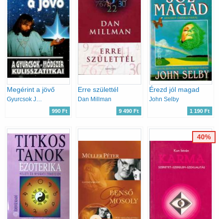
Megérint a jövő
Erre születtél
Érezd jól magad
Gyurcsok József-Myra Sunshine
Dan Millman
John Selby
990 Ft
9 490 Ft
1 190 Ft
40%