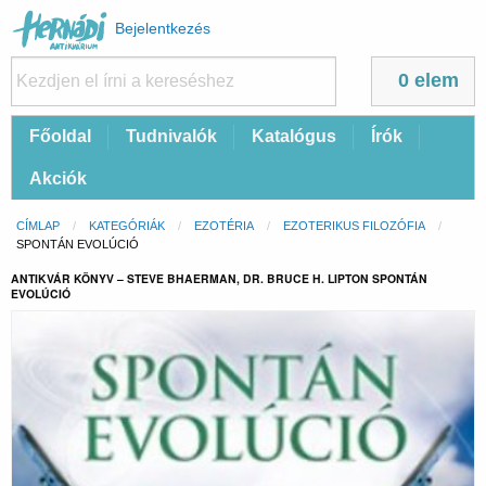
Felhasználói
Bejelentkezés
fiók
menüje
0 elem
Fő
Főoldal
Tudnivalók
Katalógus
Írók
navigáció
Akciók
Morzsa
CÍMLAP
KATEGÓRIÁK
EZOTÉRIA
EZOTERIKUS FILOZÓFIA
CURRENT:
SPONTÁN EVOLÚCIÓ
ANTIKVÁR KÖNYV – STEVE BHAERMAN, DR. BRUCE H. LIPTON SPONTÁN
EVOLÚCIÓ