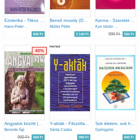
Ezoterika - Titkos tanok - Keleti és nyugati tradíciók - Asztrológia, misztika, jóga, meditáció, alkímia, karma, zen, kabala, tarot, jí csing, spiritizmus, mágia, parapszichológia
Benső mosoly (DVD-melléklettel!)
Karma - Szeretet-szerelem-szexualitás
Hans-Peter Waldrich
Müller Péter
Kun István - Reiki mester
990 Ft
840 Ft
3 140 Ft
594 Ft
PARTNER
40%
Angyalok között (Angyaltársadalom és hierarchikus rend)
Y-akták - Filozófiai és határtudományos gondolatrajzok az ezredforduló elé
Sok életem, sok halálom - Reinkarnációs élmények
Berente Ági
Sánta Csaba
Gyöngyösi Anna, Szabó Szilárd
990 Ft
594 Ft
990 Ft
840 Ft