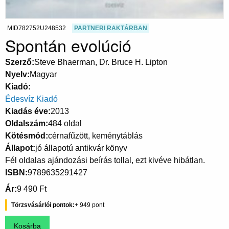
MID782752U248532
PARTNERI RAKTÁRBAN
Spontán evolúció
Szerző
Steve Bhaerman, Dr. Bruce H. Lipton
Nyelv
Magyar
Kiadó
Édesvíz Kiadó
Kiadás éve
2013
Oldalszám
484 oldal
Kötésmód
cérnafűzött, keménytáblás
Állapot
jó állapotú antikvár könyv
Fél oldalas ajándozási beírás tollal, ezt kivéve hibátlan.
ISBN
9789635291427
Ár
9 490 Ft
Törzsvásárlói pontok
949