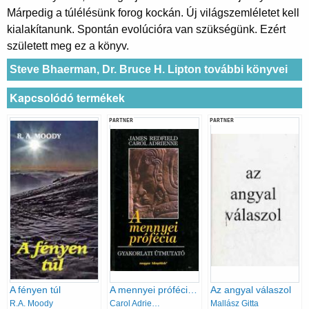
Márpedig a túlélésünk forog kockán. Új világszemléletet kell
kialakítanunk. Spontán evolúcióra van szükségünk. Ezért
született meg ez a könyv.
Steve Bhaerman, Dr. Bruce H. Lipton további könyvei
Kapcsolódó termékek
PARTNER
PARTNER
A fényen túl
A mennyei prófécia - Gyakorlati útmutató
Az angyal válaszol
R.A. Moody
Carol Adrienne, James Redfield
Mallász Gitta