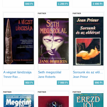
840 Ft
1 290 Ft
3 490 Ft
PARTNER
PARTNER
A végzet lándzsája
Seth megszólal
Sorsunk és az előérzet
Trevor Ravenscroft
Jane Roberts
Jean Prieur
950 Ft
7 990 Ft
990 Ft
PARTNER
PARTNER
PARTNER