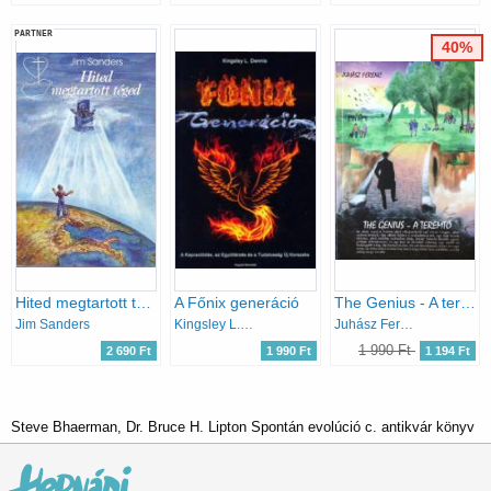
PARTNER
40%
Hited megtartott téged
A Főnix generáció
The Genius - A teremtő
Jim Sanders
Kingsley L.Dennis
Juhász Ferenc
1 990 Ft
2 690 Ft
1 990 Ft
1 194 Ft
Steve Bhaerman, Dr. Bruce H. Lipton Spontán evolúció c. antikvár könyv