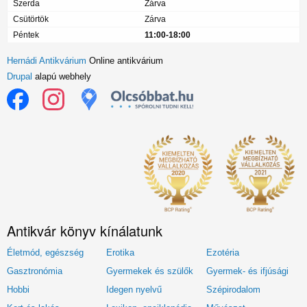
Szerda
Zárva
Csütörtök
Zárva
Péntek
11:00-18:00
Hernádi Antikvárium
Online antikvárium
Drupal
alapú webhely
Antikvár könyv kínálatunk
Életmód, egészség
Erotika
Ezotéria
Gasztronómia
Gyermekek és szülők
Gyermek- és ifjúsági
Hobbi
Idegen nyelvű
Szépirodalom