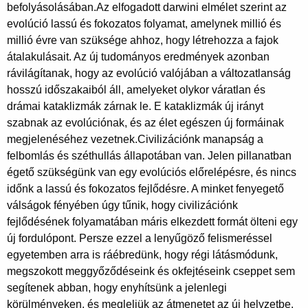
befolyásolásában.Az elfogadott darwini elmélet szerint az
evolúció lassú és fokozatos folyamat, amelynek millió és
millió évre van szüksége ahhoz, hogy létrehozza a fajok
átalakulásait. Az új tudományos eredmények azonban
rávilágítanak, hogy az evolúció valójában a változatlanság
hosszú időszakaiból áll, amelyeket olykor váratlan és
drámai kataklizmák zárnak le. E kataklizmák új irányt
szabnak az evolúciónak, és az élet egészen új formáinak
megjelenéséhez vezetnek.Civilizációnk manapság a
felbomlás és széthullás állapotában van. Jelen pillanatban
égető szükségünk van egy evolúciós előrelépésre, és nincs
időnk a lassú és fokozatos fejlődésre. A minket fenyegető
válságok fényében úgy tűnik, hogy civilizációnk
fejlődésének folyamatában máris elkezdett formát ölteni egy
új fordulópont. Persze ezzel a lenyűgöző felismeréssel
egyetemben arra is ráébredünk, hogy régi látásmódunk,
megszokott meggyőződéseink és okfejtéseink cseppet sem
segítenek abban, hogy enyhítsünk a jelenlegi
körülményeken, és megleljük az átmenetet az új helyzetbe.