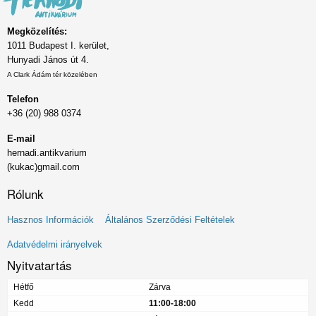
Megközelítés:
1011 Budapest I. kerület,
Hunyadi János út 4.
A Clark Ádám tér közelében
Telefon
+36 (20) 988 0374
E-mail
hernadi.antikvarium
(kukac)gmail.com
Rólunk
Lábléc
Hasznos Információk
Általános Szerződési Feltételek
menü
Adatvédelmi irányelvek
Nyitvatartás
Hétfő
Zárva
Kedd
11:00-18:00