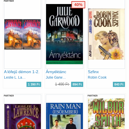
PARTNER
40%
A lófejű démon 1-2.
Árnyéktánc
Szfinx
Leslie L. Lawrence
Julie Garwood
Robin Cook
1 490 Ft
1 390 Ft
894 Ft
840 Ft
PARTNER
PARTNER