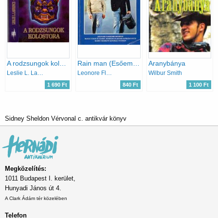
A rodzsungok kolostora
Rain man (Esőember)
Aranybánya
Leslie L. Lawrence
Leonore Fleischer
Wilbur Smith
1 690 Ft
840 Ft
1 100 Ft
Sidney Sheldon Vérvonal c. antikvár könyv
Megközelítés:
1011 Budapest I. kerület,
Hunyadi János út 4.
A Clark Ádám tér közelében
Telefon