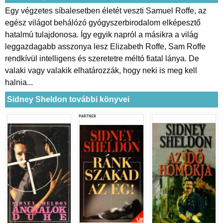
Egy végzetes síbalesetben életét veszti Samuel Roffe, az
egész világot behálózó gyógyszerbirodalom elképesztő
hatalmú tulajdonosa. Így egyik napról a másikra a világ
leggazdagabb asszonya lesz Elizabeth Roffe, Sam Roffe
rendkívül intelligens és szeretetre méltó fiatal lánya. De
valaki vagy valakik elhatározzák, hogy neki is meg kell
halnia...
Sidney Sheldon további könyvei
PARTNER