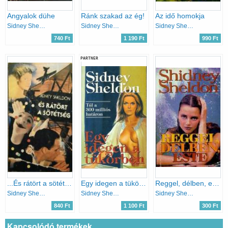
Angyalok dühe
Ránk szakad az ég!
Az idő homokja
Sidney Sheldon
Sidney Sheldon
Sidney Sheldon
740 Ft
1 190 Ft
990 Ft
PARTNER
...És rátört a sötétség
Egy idegen a tükörben
Reggel, délben, este
Sidney Sheldon
Sidney Sheldon
Sidney Sheldon
840 Ft
1 100 Ft
300 Ft
Kapcsolódó termékek