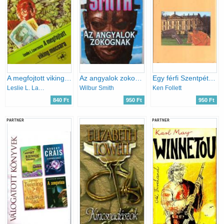
A megfojtott viking mocsara
Az angyalok zokognak
Egy férfi Szentpétervárról
Leslie L. Lawrence
Wilbur Smith
Ken Follett
840 Ft
950 Ft
950 Ft
PARTNER
PARTNER