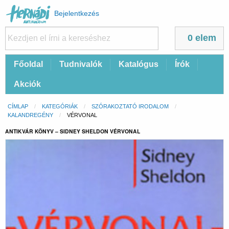
Felhasználói
Bejelentkezés
fiók
menüje
0 elem
Fő
Főoldal
Tudnivalók
Katalógus
Írók
navigáció
Akciók
Morzsa
CÍMLAP
KATEGÓRIÁK
SZÓRAKOZTATÓ IRODALOM
KALANDREGÉNY
CURRENT:
VÉRVONAL
ANTIKVÁR KÖNYV – SIDNEY SHELDON VÉRVONAL