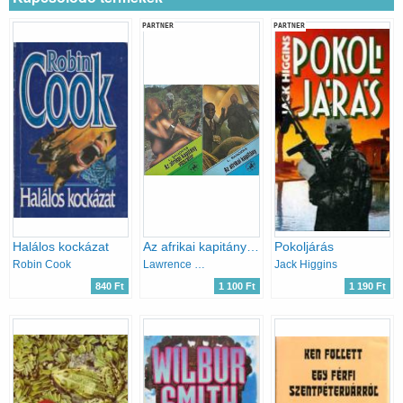
PARTNER
PARTNER
Halálos kockázat
Az afrikai kapitány + Az afrikai kapitány visszatér
Pokoljárás
Robin Cook
Lawrence Sanders
Jack Higgins
840 Ft
1 100 Ft
1 190 Ft