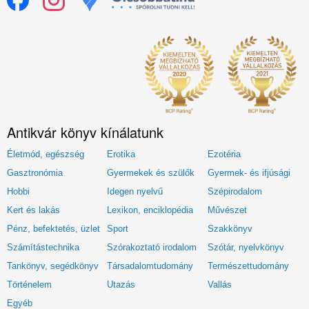
Antikvár könyv kínálatunk
Életmód, egészség
Erotika
Ezotéria
Gasztronómia
Gyermekek és szülők
Gyermek- és ifjúsági
Hobbi
Idegen nyelvű
Szépirodalom
Kert és lakás
Lexikon, enciklopédia
Művészet
Pénz, befektetés, üzlet
Sport
Szakkönyv
Számítástechnika
Szórakoztató irodalom
Szótár, nyelvkönyv
Tankönyv, segédkönyv
Társadalomtudomány
Természettudomány
Történelem
Utazás
Vallás
Egyéb