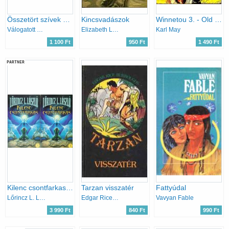
Összetört szívek szállodája - A kétperces szabály - A dupla sas - A zongorista
Kincsvadászok
Winnetou 3. - Old Firehand
Válogatott könyvek
Elizabeth Lowell
Karl May
1 100 Ft
950 Ft
1 490 Ft
PARTNER
Kilenc csontfarkas 1-2.
Tarzan visszatér
Fattyúdal
Lőrincz L. László
Edgar Rice Burroughs
Vavyan Fable
3 990 Ft
840 Ft
990 Ft