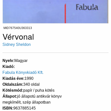
MID767540U363313
Vérvonal
Sidney Sheldon
Nyelv
Magyar
Kiadó
Fabula Könyvkiadó Kft.
Kiadás éve
1990
Oldalszám
340 oldal
Kötésmód
papír / puha kötés
Állapot
jó állapotú antikvár könyv
megkímélt, szép állapotban
ISBN
9637885145