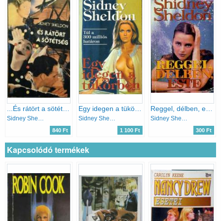
...És rátört a sötétség
Egy idegen a tükörben
Reggel, délben, este
Sidney Sheldon
Sidney Sheldon
Sidney Sheldon
840 Ft
1 100 Ft
300 Ft
Kapcsolódó termékek