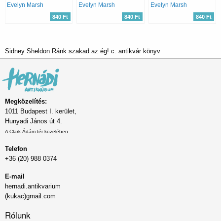
Evelyn Marsh
Evelyn Marsh
Evelyn Marsh
840 Ft
840 Ft
840 Ft
Sidney Sheldon Ránk szakad az ég! c. antikvár könyv
Megközelítés:
1011 Budapest I. kerület,
Hunyadi János út 4.
A Clark Ádám tér közelében
Telefon
+36 (20) 988 0374
E-mail
hernadi.antikvarium
(kukac)gmail.com
Rólunk