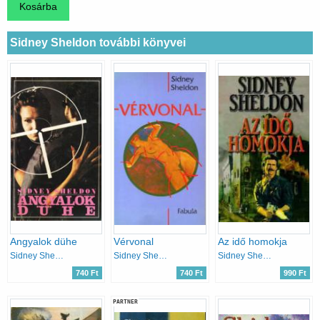
Sidney Sheldon további könyvei
Angyalok dühe
Vérvonal
Az idő homokja
Sidney Sheldon
Sidney Sheldon
Sidney Sheldon
740 Ft
740 Ft
990 Ft
PARTNER