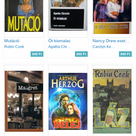
Mutáció
Öt kismalac
Nancy Drew esetei: A régi csipke titka
Robin Cook
Agatha Christie
Carolyn Keene
840 Ft
840 Ft
840 Ft