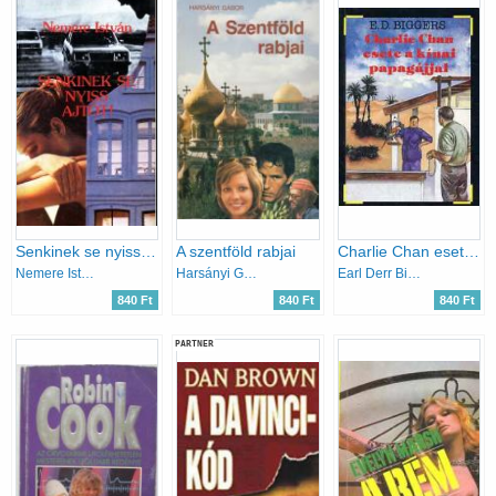
Senkinek se nyiss ajtót!
A szentföld rabjai
Charlie Chan esete a kínai papagájjal
Nemere István
Harsányi Gábor
Earl Derr Biggers
840 Ft
840 Ft
840 Ft
PARTNER