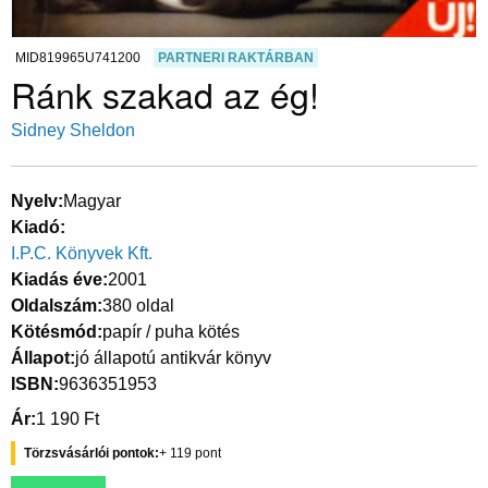
MID819965U741200
PARTNERI RAKTÁRBAN
Ránk szakad az ég!
Sidney Sheldon
Nyelv
Magyar
Kiadó
I.P.C. Könyvek Kft.
Kiadás éve
2001
Oldalszám
380 oldal
Kötésmód
papír / puha kötés
Állapot
jó állapotú antikvár könyv
ISBN
9636351953
Ár
1 190 Ft
Törzsvásárlói pontok
119