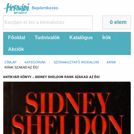
Felhasználói
Bejelentkezés
fiók
menüje
0 elem
Fő
Főoldal
Tudnivalók
Katalógus
Írók
navigáció
Akciók
Morzsa
CÍMLAP
KATEGÓRIÁK
SZÓRAKOZTATÓ IRODALOM
KRIMI
CURRENT:
RÁNK SZAKAD AZ ÉG!
ANTIKVÁR KÖNYV – SIDNEY SHELDON RÁNK SZAKAD AZ ÉG!