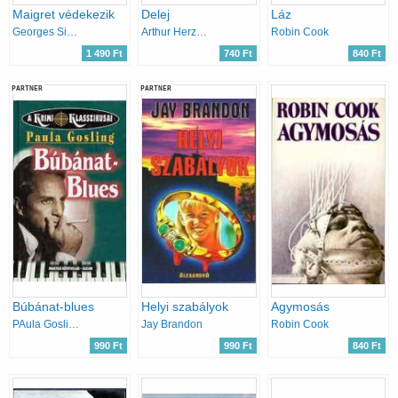
Maigret védekezik
Delej
Láz
Georges Simenon
Arthur Herzog
Robin Cook
1 490 Ft
740 Ft
840 Ft
PARTNER
PARTNER
Búbánat-blues
Helyi szabályok
Agymosás
PAula Gosling
Jay Brandon
Robin Cook
990 Ft
990 Ft
840 Ft