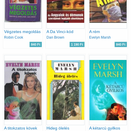
Végzetes megoldás
A Da Vinci-kód
A rém
Robin Cook
Dan Brown
Evelyn Marsh
840 Ft
1 190 Ft
840 Ft
A titokzatos kövek
Hideg ölelés
A kétarcú gyilkos