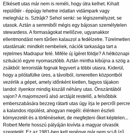
Elkésett utas már nem is reméli, hogy útra kelhet. Kihalt
repülőtér - éppúgy lehetne irdatlan vidámpark vagy
melegház is. Sztrájk? Sehol senki: se légiszemélyzet, se
utasok. Aztán a semmiből mégis egy bájosan személytelen
stewardess. A formaságokat mellőzve, ugyanakkor
ellentmondást nem tűrően kalauzol a fedélzetre. Türelmetlen
utastársak: mindkét nembeliek, nációk tarkasága tart a
rejtelmes Madrapur felé. Miféle új ígéret földje? A hétköznapi
szituáció egyre nyomasztóbb. Aztán mintha kibújna a szög a
zsákból: terroristák fognak fegyvert a többi utasra. Kiderül,
hogy a pilótafülke üres, a távolból, ismeretlen központból
vezérlik a gépet, amely időnként kietlen, fagyos tájakon
landol: ilyenkor mindig kiszáll néhány utas. Önszántából
vajon? A majomszerű alsó arctáját restellő, a felsőbbik
emberszabására bezzeg rátarti utas úgy írja le percről percre
a kalandos röpülést, ahogyan megéli: élénken észleli
környezetét és a történéseket, de megfejteni őket képtelen...
Robert Merle hosszú pályáján kivívta a magyar olvasók
szeretetét. Ez az 1981-ben kelt regénye már nem sci-fi ízű,