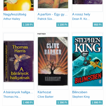
Nagyfeszültség
A parfüm - Egy gyilkos története
A rossz hely
Arthur Hailey
Patrick Süskind
Dean R. Koontz
1 100 Ft
1 100 Ft
950 Ft
PARTNER
A bárányok hallgatnak
Kárhozat
Bilincsben
Thomas Harris
Clive Barker
Stephen King
1 490 Ft
1 390 Ft
1 990 Ft