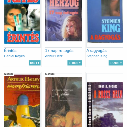
Érintés
17 nap rettegés
A ragyogás
Daniel Keyes
Arthur Herzog
Stephen King
840 Ft
1 100 Ft
1 990 Ft
PARTNER
PARTNER