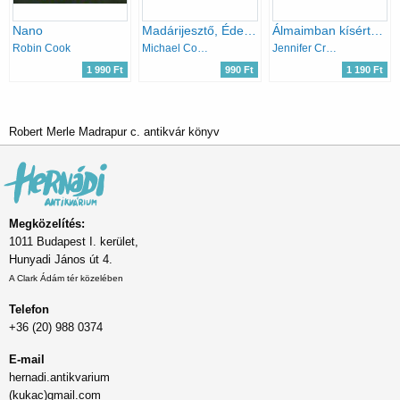
Nano
Madárijesztő, Édes balszerencse, Nincs menekvés, Egy ír falusi románc (Reader's Digest válogatott könyvek)
Álmaimban kísértesz
Robin Cook
Michael Connelly, Kevin Alan Milne, C. J. Box, Patrick Taylor
Jennifer Crusie
1 990 Ft
990 Ft
1 190 Ft
Robert Merle Madrapur c. antikvár könyv
Megközelítés:
1011 Budapest I. kerület,
Hunyadi János út 4.
A Clark Ádám tér közelében
Telefon
+36 (20) 988 0374
E-mail
hernadi.antikvarium
(kukac)gmail.com