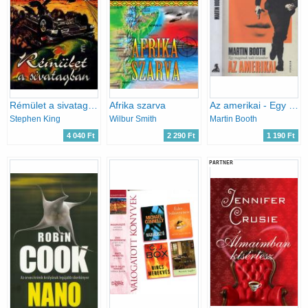
Rémület a sivatagban
Afrika szarva
Az amerikai - Egy magának való úriember
Stephen King
Wilbur Smith
Martin Booth
4 040 Ft
2 290 Ft
1 190 Ft
PARTNER