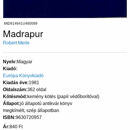
MID814641U480089
Madrapur
Robert Merle
Nyelv
Magyar
Kiadó
Európa Könyvkiadó
Kiadás éve
1981
Oldalszám
362 oldal
Kötésmód
kemény kötés (papír védőborítóval)
Állapot
jó állapotú antikvár könyv
megkímélt, szép állapotban
ISBN
9630720957
Ár
840 Ft