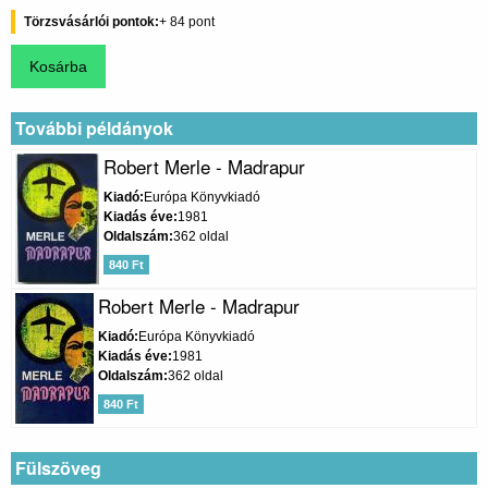
Törzsvásárlói pontok
84
További példányok
Robert Merle - Madrapur
Kiadó
Európa Könyvkiadó
Kiadás éve
1981
Oldalszám
362 oldal
840 Ft
Robert Merle - Madrapur
Kiadó
Európa Könyvkiadó
Kiadás éve
1981
Oldalszám
362 oldal
840 Ft
Fülszöveg