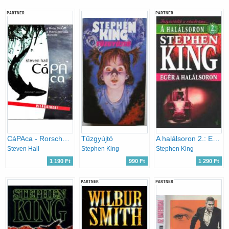
PARTNER
PARTNER
CáPAca - Rorschach-játszmák
Tűzgyújtó
A halálsoron 2.: Egér a halálsoron
Steven Hall
Stephen King
Stephen King
1 190 Ft
990 Ft
1 290 Ft
PARTNER
PARTNER