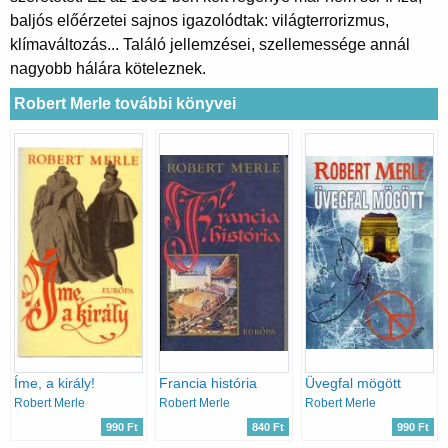
baljós előérzetei sajnos igazolódtak: világterrorizmus,
klímaváltozás... Találó jellemzései, szellemessége annál
nagyobb hálára köteleznek.
Robert Merle további könyvei
Íme, a király!
Francia história
Üvegfal mögött
Robert Merle
Robert Merle
Robert Merle
990 Ft
840 Ft
990 Ft