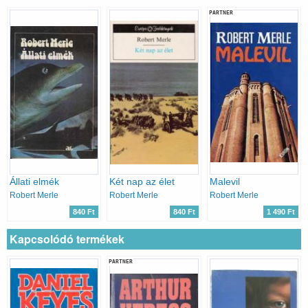
PARTNER
Állati elmék
Két nap az élet
Malevil
Robert Merle
Robert Merle
Robert Merle
840 Ft
840 Ft
1 490 Ft
Kapcsolódó termékek
PARTNER