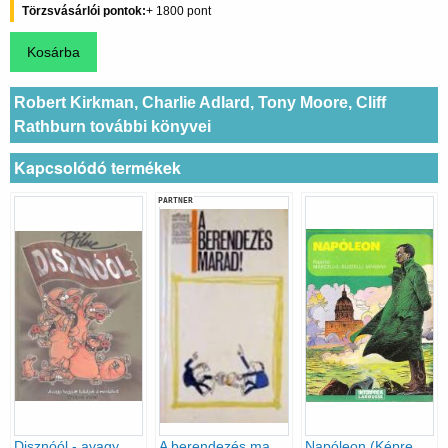
Törzsvásárlói pontok
1800
Robert Kirkman, Charlie Adlard, Tony Moore, Cliff
Rathburn további könyvei
Kapcsolódó termékek
PARTNER
Disznóól - avagy hogyan tálaljuk a moslékot
A berendezés marad!
Napóleon (Képregény)