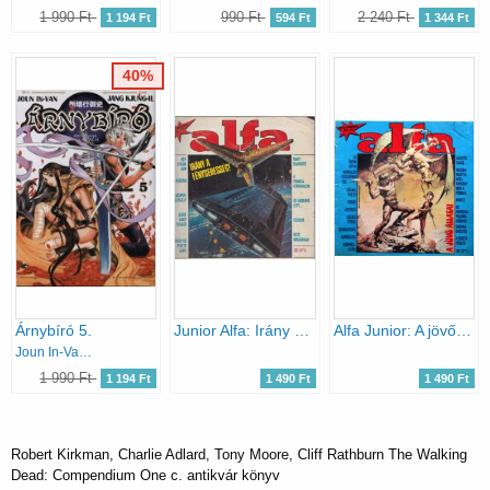
1 990 Ft
990 Ft
2 240 Ft
1 194 Ft
594 Ft
1 344 Ft
40%
Árnybíró 5.
Junior Alfa: Irány a fénysebesség! (1989. június)
Alfa Junior: A jövő állatai (1989. április)
Joun In-Van; Jang Kjung-Il
1 990 Ft
1 194 Ft
1 490 Ft
1 490 Ft
Robert Kirkman, Charlie Adlard, Tony Moore, Cliff Rathburn The Walking
Dead: Compendium One c. antikvár könyv