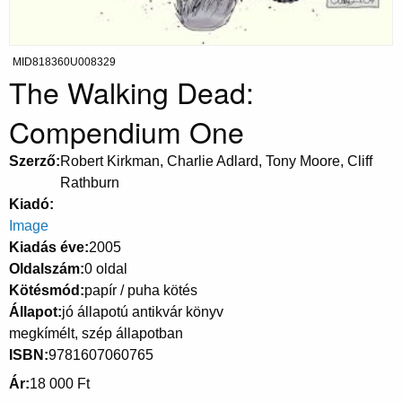
MID818360U008329
The Walking Dead:
Compendium One
Szerző
Robert Kirkman, Charlie Adlard, Tony Moore, Cliff
Rathburn
Kiadó
Image
Kiadás éve
2005
Oldalszám
0 oldal
Kötésmód
papír / puha kötés
Állapot
jó állapotú antikvár könyv
megkímélt, szép állapotban
ISBN
9781607060765
Ár
18 000 Ft