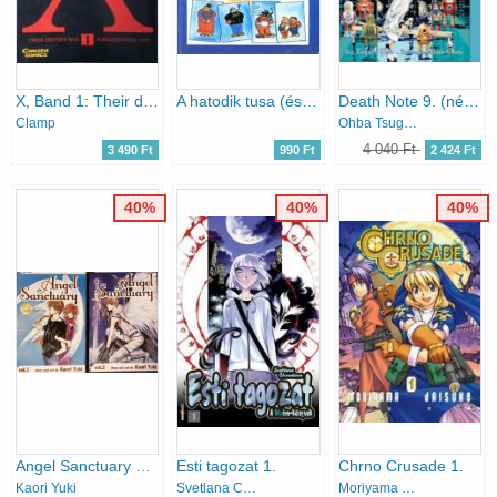
X, Band 1: Their destiny was foreordained. 1999
A hatodik tusa (és más képregények)
Death Note 9. (német)
Clamp
Ohba Tsugumi Takeshi Obata
4 040 Ft
3 490 Ft
990 Ft
2 424 Ft
40%
40%
40%
Angel Sanctuary 1-2. (angol)
Esti tagozat 1.
Chrno Crusade 1.
Kaori Yuki
Svetlana Chmakova
Moriyama Daisuke