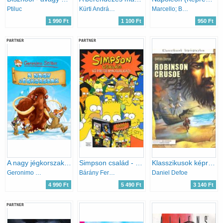
Ptiluc
Kürti András/ Sajdik Ferenc
Marcello; Buzzelli; Manara
1 990 Ft
1 100 Ft
950 Ft
PARTNER
PARTNER
A nagy jégkorszak - Képregény
Simpson család - Képregénykavalkád
Klasszikusok képregényben - Robinson Crusoe [képregény]
Geronimo Stilton
Bárány Ferenc (szerk.)
Daniel Defoe
4 990 Ft
5 490 Ft
3 140 Ft
PARTNER