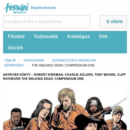
Felhasználói
Bejelentkezés
fiók
menüje
0 elem
Fő
Főoldal
Tudnivalók
Katalógus
Írók
navigáció
Akciók
Morzsa
CÍMLAP
KATEGÓRIÁK
SZÓRAKOZTATÓ IRODALOM
KÉPREGÉNY
CURRENT:
THE WALKING DEAD: COMPENDIUM ONE
ANTIKVÁR KÖNYV – ROBERT KIRKMAN, CHARLIE ADLARD, TONY MOORE, CLIFF
RATHBURN THE WALKING DEAD: COMPENDIUM ONE