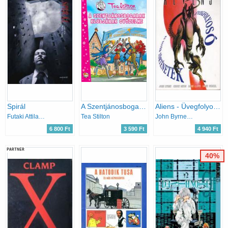
Spirál
A Szentjánosbogarak Klubjának győzelme
Aliens - Üvegfolyosó és egyéb történetek
Futaki Attila; Nikolényi Gergely
Tea Stilton
John Byrne, Dixon, David Lloyd, - David Wenzel
6 800 Ft
3 590 Ft
4 940 Ft
PARTNER
40%