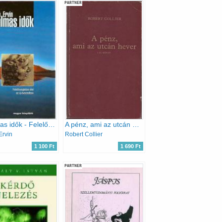
PARTNER
Izgalmas idők - Felelősségteljes élet az új évezredben
A pénz, ami az utcán hever
Ervin
Robert Collier
1 100 Ft
1 690 Ft
PARTNER