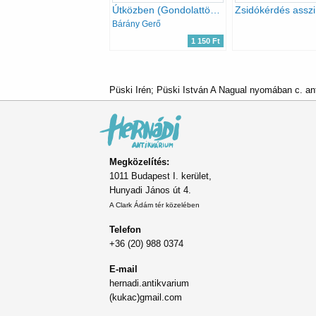
Útközben (Gondolattöredékek)
Bárány Gerő
1 150 Ft
Püski Irén; Püski István A Nagual nyomában c. an
Megközelítés:
1011 Budapest I. kerület,
Hunyadi János út 4.
A Clark Ádám tér közelében
Telefon
+36 (20) 988 0374
E-mail
hernadi.antikvarium
(kukac)gmail.com