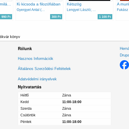
Zsidókérdés asszimiláció antiszemitizmus
Ki kicsoda a filozófiában
Kétszög
A munk
Gyergyel Antal (szerk.)
Lengyel László; Hankiss Elemér
Fukász
990 Ft
300 Ft
1 100 Ft
tikvár könyv
Rólunk
Herná
Drupa
Lábléc
Hasznos Információk
menü
Általános Szerződési Feltételek
Adatvédelmi irányelvek
Nyitvatartás
Hétfő
Zárva
Kedd
11:00-18:00
Szerda
Zárva
Csütörtök
Zárva
Péntek
11:00-18:00