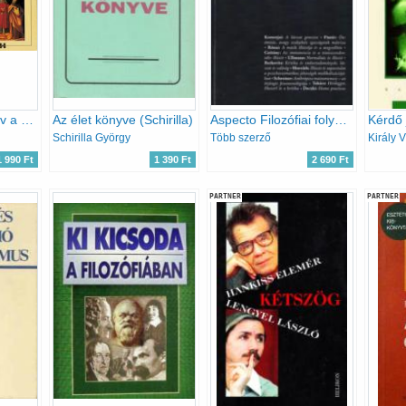
Filozófia (Tankönyv a középiskolák számára) + Bevezetés a filozófiába (szöveggyűjtemény)- 2 mű
Az élet könyve (Schirilla)
Aspecto Filozófiai folyóirat 2011.III.évf.I.szám Illúzió
Kérdő 
Schirilla György
Több szerző
Király V
1 990 Ft
1 390 Ft
2 690 Ft
PARTNER
PARTNER