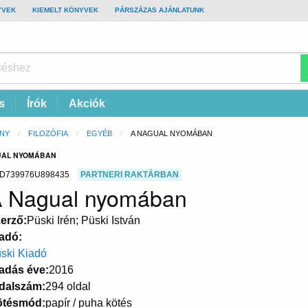
YVEK
KIEMELT KÖNYVEK
PÁRSZÁZAS AJÁNLATUNK
s
Írók
Akciók
NY
FILOZÓFIA
EGYÉB
CURRENT:
A NAGUAL NYOMÁBAN
GUAL NYOMÁBAN
D739976U898435
PARTNERI RAKTÁRBAN
 Nagual nyomában
erző
Püski Irén; Püski István
adó
ski Kiadó
adás éve
2016
dalszám
294 oldal
ötésmód
papír / puha kötés