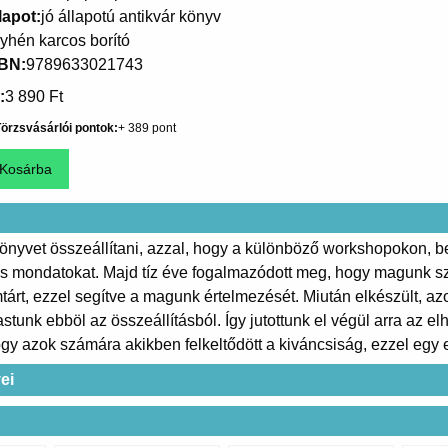
lapot
jó állapotú antikvár könyv
yhén karcos borító
SBN
9789633021743
3 890 Ft
örzsvásárlói pontok
389
nyvet összeállítani, azzal, hogy a különböző workshopokon, be
s mondatokat. Majd tíz éve fogalmazódott meg, hogy magunk sz
tárt, ezzel segítve a magunk értelmezését. Miután elkészült, a
vastunk ebböl az összeállításból. Így jutottunk el végül arra az
ogy azok számára akikben felkeltődött a kiváncsiság, ezzel egy 
ei