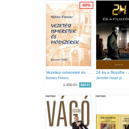
40%
Vezetési ismeretek és módszerek
Nemes Ferenc
Jennifer Heart (szerk.) Weed
1 490 Ft
894 Ft
PARTNER
PARTNER