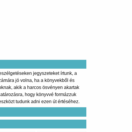
szélgetéseken jegyszeteket írtunk, a
ámára jó volna, ha a könyvekből és
zoknak, akik a harcos ösvényen akartak
 elhatározásra, hogy könyvvé formázzuk
eszközt tudunk adni ezen út értéséhez.