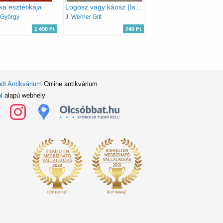
a esztétikája
Logosz vagy káosz (Isten rendje vagy a káosz)
 György
J. Werner Gitt
1 490 Ft
740 Ft
di Antikvárium
Online antikvárium
l
alapú webhely