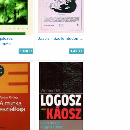
jelezés
Jáspis - Szellemtudományi folyóirat - III. évf. 8. - 1992. június
. István
1 100 Ft
1 490 Ft