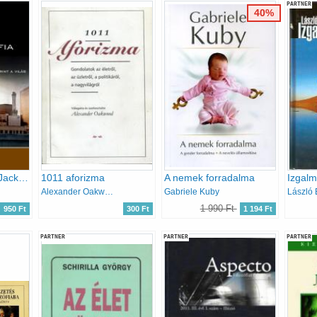
PARTNER
40%
24 és a filozófia - Jack szerint a világ
1011 aforizma
A nemek forradalma
Alexander Oakwood
Gabriele Kuby
László 
1 990 Ft
950 Ft
300 Ft
1 194 Ft
PARTNER
PARTNER
PARTNER