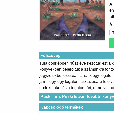
Ál
en
I
Ár
T
Fülszöveg
Tulajdonképpen húsz éve kezdtük ezt a kö
könyvekben bejelöltük a számunkra fonto
jegyzetekből összeállítanánk egy fogalom
járni, egy-egy fogalom tisztázására felol
emlékeinket és a fogalomtárt, remélve, h
Püski Irén; Püski István további könyv
Kapcsolódó termékek