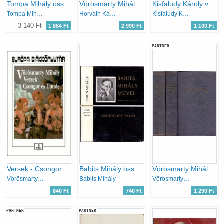
Tompa Mihály összes költeményei II.
Vörösmarty Mihály összes művei 1. - Kisebb költemények I. (1826-ig.)
Kisfaludy Károly válogatott művei
Tompa Mihály
Horváth Károly szerk.
Kisfaludy Károly
3 140 Ft
1 884 Ft
2 990 Ft
1 100 Ft
PARTNER
Versek - Csongor és Tünde - Európa diákkönyvtár
Babits Mihály összegyűjtött versei
Vörösmarty Mihály összes költői művei I-II.
Vörösmarty Mihály
Babits Mihály
Vörösmarty Mihály
840 Ft
740 Ft
1 290 Ft
PARTNER
PARTNER