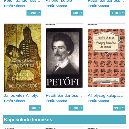
Petőfi Sándor összes költeményei I-II.
A hóhér kötele
Petőfi Sándor összes költeményei II.
Petőfi Sándor
Petőfi Sándor
Petőfi Sándor
1 490 Ft
740 Ft
1 100 Ft
PARTNER
PARTNER
János vitéz-A helység kalapácsa-Bolond Istók
Petőfi Sándor összes prózai művei és levelezése
A helység kalapácsa - Az apostol
Petőfi Sándor
Petőfi Sándor
Petőfi Sándor
300 Ft
1 290 Ft
990 Ft
Kapcsolódó termékek
PARTNER
PARTNER
PARTNER