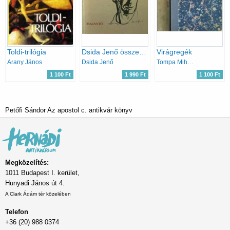
Toldi-trilógia
Dsida Jenő összegyűjtött versek és műfordítások
Virágregék
Arany János
Dsida Jenő
Tompa Mihály
1 100 Ft
1 990 Ft
1 100 Ft
Petőfi Sándor Az apostol c. antikvár könyv
Megközelítés:
1011 Budapest I. kerület,
Hunyadi János út 4.
A Clark Ádám tér közelében
Telefon
+36 (20) 988 0374