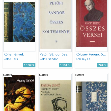
Költemények
Petőfi Sándor összes költeményei II.
Kölcsey Ferenc összes versei
Petőfi Társaság tagjai
Petőfi Sándor
Kölcsey Ferenc
1 190 Ft
1 100 Ft
740 Ft
PARTNER
PARTNER
PARTNER