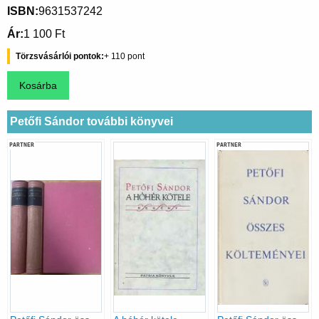
ISBN
9631537242
Ár
1 100 Ft
Törzsvásárlói pontok
110
Petőfi Sándor további könyvei
PARTNER
PARTNER