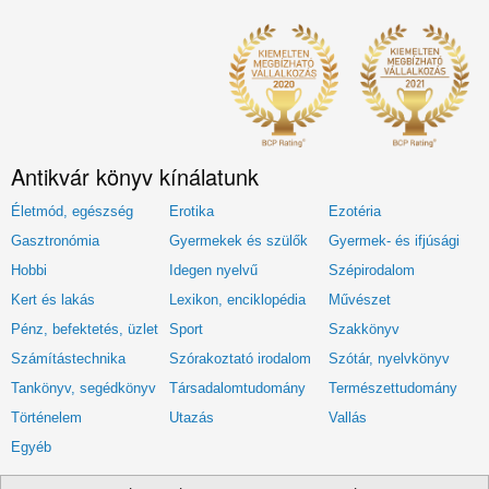
Antikvár könyv kínálatunk
Életmód, egészség
Erotika
Ezotéria
Gasztronómia
Gyermekek és szülők
Gyermek- és ifjúsági
Hobbi
Idegen nyelvű
Szépirodalom
Kert és lakás
Lexikon, enciklopédia
Művészet
Pénz, befektetés, üzlet
Sport
Szakkönyv
Számítástechnika
Szórakoztató irodalom
Szótár, nyelvkönyv
Tankönyv, segédkönyv
Társadalomtudomány
Természettudomány
Történelem
Utazás
Vallás
Egyéb