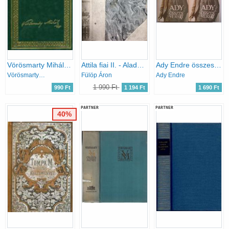
Vörösmarty Mihály költeményei III.(A Magyar Költészet Kincsestára 26.)
Attila fiai II. - Aladár (Költői elbeszélés tíz énekben)
Ady Endre összes versei I-II.
Vörösmarty Mihály
Fülöp Áron
Ady Endre
1 990 Ft
990 Ft
1 194 Ft
1 690 Ft
PARTNER
PARTNER
40%