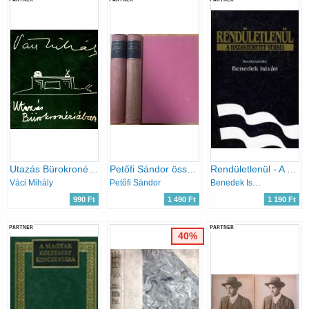
Utazás Bürokronéziában
Petőfi Sándor összes költeményei I-II.
Rendületlenül - A hazaszeretet versei
Váci Mihály
Petőfi Sándor
Benedek István (szerk)
990 Ft
1 490 Ft
1 190 Ft
PARTNER
PARTNER
40%