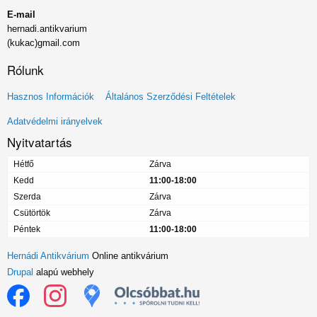
E-mail
hernadi.antikvarium
(kukac)gmail.com
Rólunk
Lábléc
Hasznos Információk
Általános Szerződési Feltételek
menü
Adatvédelmi irányelvek
Nyitvatartás
Hétfő
Zárva
Kedd
11:00-18:00
Szerda
Zárva
Csütörtök
Zárva
Péntek
11:00-18:00
Hernádi Antikvárium
Online antikvárium
Drupal
alapú webhely