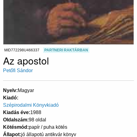
MID772298U466337
PARTNERI RAKTÁRBAN
Az apostol
Petőfi Sándor
Nyelv
Magyar
Kiadó
Szépirodalmi Könyvkiadó
Kiadás éve
1988
Oldalszám
98 oldal
Kötésmód
papír / puha kötés
Állapot
jó állapotú antikvár könyv