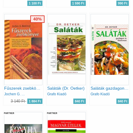
1 100 Ft
1 590 Ft
990 Ft
40%
Fűszerek zsebkönyve
Saláták (Dr. Oetker)
Saláták gazdagon és fűszeresen (Dr.Oetker)
Jochen G. Bielefeld
Grafo Kiadó
Grafo Kiadó
3 140 Ft
1 884 Ft
840 Ft
840 Ft
PARTNER
PARTNER