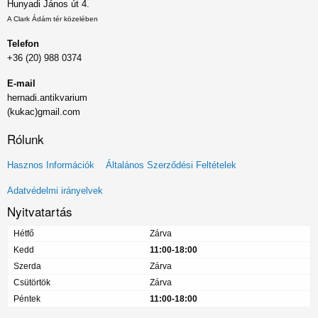
Hunyadi János út 4.
A Clark Ádám tér közelében
Telefon
+36 (20) 988 0374
E-mail
hernadi.antikvarium
(kukac)gmail.com
Rólunk
Lábléc
Hasznos Információk
Általános Szerződési Feltételek
menü
Adatvédelmi irányelvek
Nyitvatartás
Hétfő
Zárva
Kedd
11:00-18:00
Szerda
Zárva
Csütörtök
Zárva
Péntek
11:00-18:00