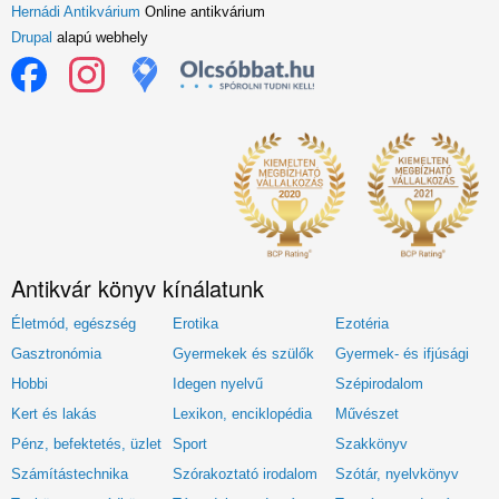
Hernádi Antikvárium
Online antikvárium
Drupal
alapú webhely
Antikvár könyv kínálatunk
Életmód, egészség
Erotika
Ezotéria
Gasztronómia
Gyermekek és szülők
Gyermek- és ifjúsági
Hobbi
Idegen nyelvű
Szépirodalom
Kert és lakás
Lexikon, enciklopédia
Művészet
Pénz, befektetés, üzlet
Sport
Szakkönyv
Számítástechnika
Szórakoztató irodalom
Szótár, nyelvkönyv