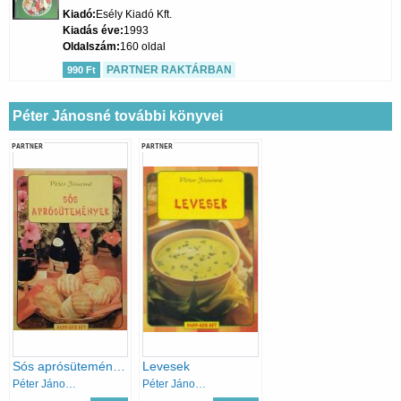
Kiadó
Esély Kiadó Kft.
Kiadás éve
1993
Oldalszám
160 oldal
PARTNER RAKTÁRBAN
990 Ft
Péter Jánosné további könyvei
PARTNER
PARTNER
Sós aprósütemények
Levesek
Péter Jánosné
Péter Jánosné