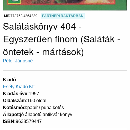
MID778753U264239
PARTNERI RAKTÁRBAN
Salátáskönyv 404 -
Egyszerűen finom (Saláták -
öntetek - mártások)
Péter Jánosné
Kiadó
Esély Kiadó Kft.
Kiadás éve
1997
Oldalszám
160 oldal
Kötésmód
papír / puha kötés
Állapot
jó állapotú antikvár könyv
ISBN
9638579447