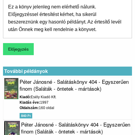
Ez a könyv jelenleg nem elérhető nálunk.
Előjegyzéssel értesítést kérhet, ha sikerül
beszereznünk egy hasonló példányt. Az értesítő levél
után Önnek meg kell rendelnie a könyvet.
További példányok
Péter Jánosné - Salátáskönyv 404 - Egyszerűen
finom (Saláták - öntetek - mártások)
Kiadó
Esély Kiadó Kft.
Kiadás éve
1997
Oldalszám
160 oldal
840 Ft
Péter Jánosné - Salátáskönyv 404 - Egyszerűen
finom (Saláták - öntetek - mártások)