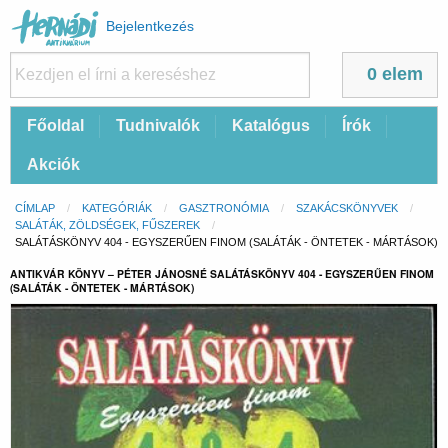
Felhasználói
Bejelentkezés
fiók
menüje
0 elem
Fő
Főoldal
Tudnivalók
Katalógus
Írók
navigáció
Akciók
Morzsa
CÍMLAP
KATEGÓRIÁK
GASZTRONÓMIA
SZAKÁCSKÖNYVEK
SALÁTÁK, ZÖLDSÉGEK, FŰSZEREK
CURRENT:
SALÁTÁSKÖNYV 404 - EGYSZERŰEN FINOM (SALÁTÁK - ÖNTETEK - MÁRTÁSOK)
ANTIKVÁR KÖNYV – PÉTER JÁNOSNÉ SALÁTÁSKÖNYV 404 - EGYSZERŰEN FINOM
(SALÁTÁK - ÖNTETEK - MÁRTÁSOK)