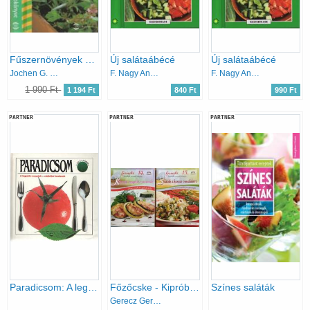
Fűszernövények zsebkönyve
Új salátaábécé
Új salátaábécé
Jochen G. Bielefeld
F. Nagy Angéla
F. Nagy Angéla
1 990 Ft
1 194 Ft
840 Ft
990 Ft
PARTNER
PARTNER
PARTNER
Paradicsom: A legjobb receptek - vásárlási tanácsok (A Föld ajándéka)
Főzőcske - Kipróbált receptek alapján könyvcsomag (2 füzet)
Színes saláták
Gerecz Gergely - Szepessy Vilma