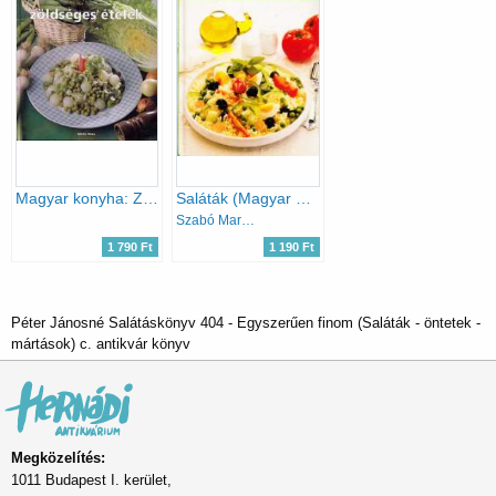
Magyar konyha: Zöldséges ételek
Saláták (Magyar ételek)
Szabó Margit (összeáll.)
1 790 Ft
1 190 Ft
Péter Jánosné Salátáskönyv 404 - Egyszerűen finom (Saláták - öntetek -
mártások) c. antikvár könyv
Megközelítés:
1011 Budapest I. kerület,