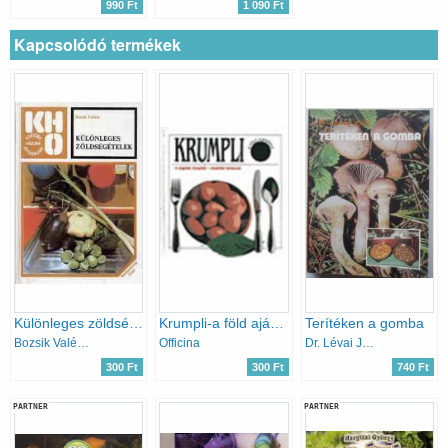
990 Ft
1 090 Ft
Kapcsolódó termékek
Különleges zöldségételek
Krumpli-a föld ajándéka
Terítéken a gomba
Bozsik Valéria
Officina
Dr. Lévai Judit
300 Ft
300 Ft
740 Ft
PARTNER
PARTNER