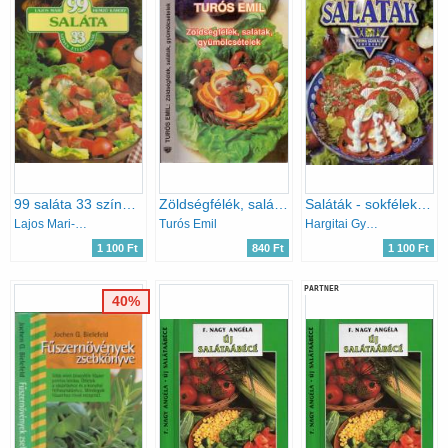
99 saláta 33 színes ételfotóval
Zöldségfélék, saláták, gyümölcsételek
Saláták - sokféleképpen
Lajos Mari-Hemző Károly
Turós Emil
Hargitai György
1 100 Ft
840 Ft
1 100 Ft
PARTNER
40%