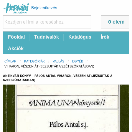
Felhasználói
Bejelentkezés
fiók
menüje
0 elem
Fő
Főoldal
Tudnivalók
Katalógus
Írók
navigáció
Akciók
Morzsa
CÍMLAP
KATEGÓRIÁK
VALLÁS
EGYÉB
CURRENT:
VIHARON, VÉSZEN ÁT (JEZSUITÁK A SZÉTSZÓRATÁSBAN)
ANTIKVÁR KÖNYV – PÁLOS ANTAL VIHARON, VÉSZEN ÁT (JEZSUITÁK A
SZÉTSZÓRATÁSBAN)