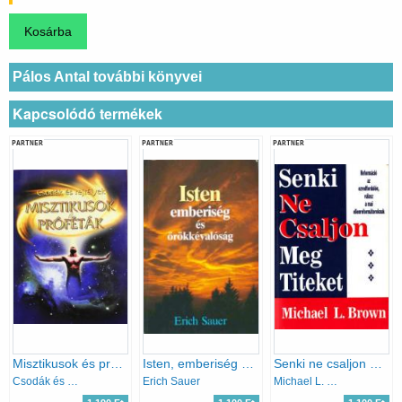
Pálos Antal további könyvei
Kapcsolódó termékek
PARTNER
PARTNER
PARTNER
Misztikusok és próféták
Isten, emberiség és örökkévalóság
Senki ne csaljon meg titeket - Reformáció az ezredfordulón, válasz a mai ellenreformátoroknak
Csodák és rejtélyek
Erich Sauer
Michael L. Brown