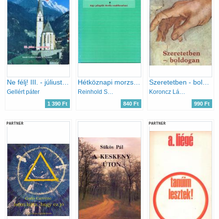
Ne félj! III. - júliustól szeptemberig
Hétköznapi morzsák, örök bölcsességek (Egy püspök derűs emlékezései. A szerző saját illusztrációival)
Szeretetben - boldogan
Gellért páter
Reinhold Stecher
Koroncz László
1 390 Ft
840 Ft
990 Ft
PARTNER
PARTNER