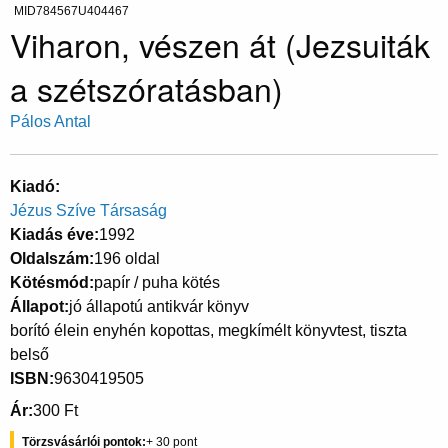
MID784567U404467
Viharon, vészen át (Jezsuiták
a szétszóratásban)
Pálos Antal
Kiadó
Jézus Szíve Társaság
Kiadás éve
1992
Oldalszám
196 oldal
Kötésmód
papír / puha kötés
Állapot
jó állapotú antikvár könyv
borító élein enyhén kopottas, megkímélt könyvtest, tiszta
belső
ISBN
9630419505
Ár
300 Ft
Törzsvásárlói pontok
30