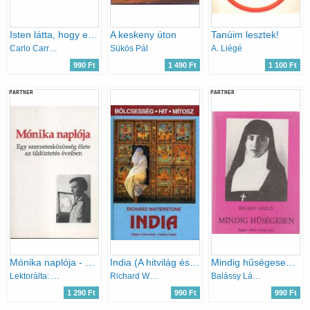
Isten látta, hogy ez jó
A keskeny úton
Tanúim lesztek!
Carlo Carretto
Sükös Pál
A. Liégé
990 Ft
1 490 Ft
1 100 Ft
PARTNER
PARTNER
Mónika naplója - Egy szerzetesközösség élete az üldöztetés éveiben
India (A hitvilág és a szertartások az istenek...)
Mindig hűségesen (Bogner Mária Margit élete)
Lektorálta: Puskely Mária
Richard Waterstone
Balássy László
1 290 Ft
990 Ft
990 Ft