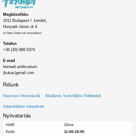
Megközelítés:
1011 Budapest I. kerület,
Hunyadi János út 4.
A Clark Ádám tér közelében
Telefon
+36 (20) 988 0374
E-mail
hernadi.antikvarium
(kukac)gmail.com
Rólunk
Lábléc
Hasznos Információk
Általános Szerződési Feltételek
menü
Adatvédelmi irányelvek
Nyitvatartás
Hétfő
Zárva
Kedd
11:00-18:00