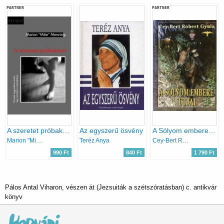
PARTNER
PARTNER
A szeretet próbakövei
Az egyszerű ösvény
A Sólyom embere útjai
Marion "Mike" Menning
Teréz Anya
Cey-Bert Róbert Gyula
990 Ft
840 Ft
1 790 Ft
Pálos Antal Viharon, vészen át (Jezsuiták a szétszóratásban) c. antikvár
könyv