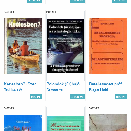
1 190 Ft
1 100 Ft
1 100 Ft
PARTNER
PARTNER
Kettesben? /Szerelemről és házasságról/
Bolondok (űr)hajója -a szcientológia titkai
Beteljesedett prófécia - Világtörténelem
Trobisch Walter
Dr.Veér András-Dr.Erőss László
Roger Liebi
990 Ft
1 100 Ft
990 Ft
PARTNER
PARTNER