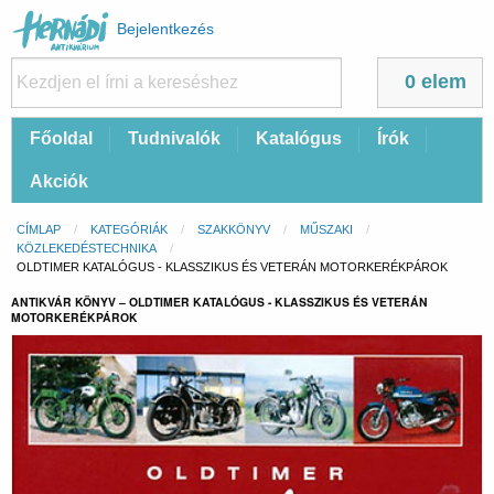
Felhasználói
Bejelentkezés
fiók
menüje
0 elem
Fő
Főoldal
Tudnivalók
Katalógus
Írók
navigáció
Akciók
Morzsa
CÍMLAP
KATEGÓRIÁK
SZAKKÖNYV
MŰSZAKI
KÖZLEKEDÉSTECHNIKA
CURRENT:
OLDTIMER KATALÓGUS - KLASSZIKUS ÉS VETERÁN MOTORKERÉKPÁROK
ANTIKVÁR KÖNYV – OLDTIMER KATALÓGUS - KLASSZIKUS ÉS VETERÁN
MOTORKERÉKPÁROK