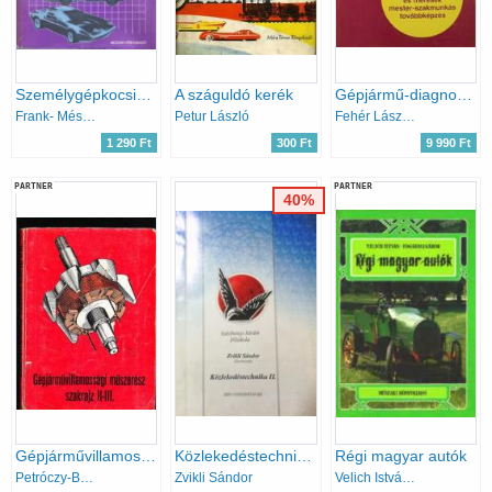
Személygépkocsik üzemeltetési és diagnosztikai adatai
A száguldó kerék
Gépjármű-diagnosztikai gyakorlatok és mérések mester-szakmunkás továbbképzés - tananyag
Frank- Mészáros-Vályi
Petur László
Fehér László-Sári László
1 290 Ft
300 Ft
9 990 Ft
PARTNER
PARTNER
40%
Gépjárművillamossági műszerész szakrajz II.-III.
Közlekedéstechnika II.
Régi magyar autók
Petróczy-Borsi
Zvikli Sándor
Velich István-Fogarasi Gábor