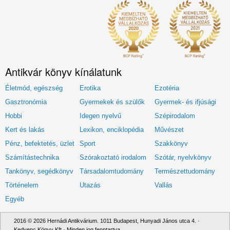
Antikvár könyv kínálatunk
Életmód, egészség
Erotika
Ezotéria
Gasztronómia
Gyermekek és szülők
Gyermek- és ifjúsági
Hobbi
Idegen nyelvű
Szépirodalom
Kert és lakás
Lexikon, enciklopédia
Művészet
Pénz, befektetés, üzlet
Sport
Szakkönyv
Számítástechnika
Szórakoztató irodalom
Szótár, nyelvkönyv
Tankönyv, segédkönyv
Társadalomtudomány
Természettudomány
Történelem
Utazás
Vallás
Egyéb
2016 © 2026 Hernádi Antikvárium. 1011 Budapest, Hunyadi János utca 4. ·
Kedvenc Könyv Kft · Minden jog fenntartva.