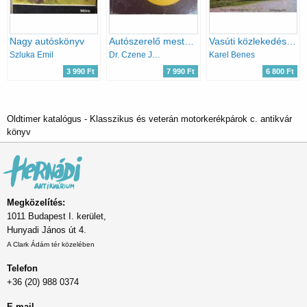
Nagy autóskönyv
Autószerelő mester-szakmunkás továbbképzés tananyag
Vasúti közlekedés kárpátalján
Szluka Emil
Dr. Czene János; Dr. Varga Zoltán
Karel Benes
3 990 Ft
7 990 Ft
6 800 Ft
Oldtimer katalógus - Klasszikus és veterán motorkerékpárok c. antikvár
könyv
Megközelítés:
1011 Budapest I. kerület,
Hunyadi János út 4.
A Clark Ádám tér közelében
Telefon
+36 (20) 988 0374
E-mail