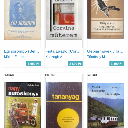
Égi sorompó (Belügyminisztérium kiskönyvtára 1962/7.)
Finta László (Corvina Műterem)
Gépjárművek villamos berendezése
Müller Ferenc
Koczogh Ákos
Tömössy M.Jenő
1 990 Ft
3 690 Ft
1 100 Ft
PARTNER
PARTNER
PARTNER