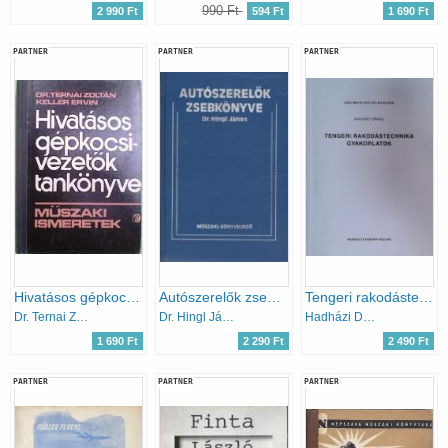
990 Ft
2 990 Ft
594 Ft
1 690 Ft
PARTNER
PARTNER
PARTNER
Hivatásos gépkocsivezetők tankönyve - Műszaki ismeretek
Autószerelők zsebkönyve
Tengeri rakodástechnika gyakorlatok
Dr. Ternai Zoltán-Keller Ervin
Dr. Hingl János
Hadházi Dániel
1 690 Ft
2 290 Ft
2 490 Ft
PARTNER
PARTNER
PARTNER