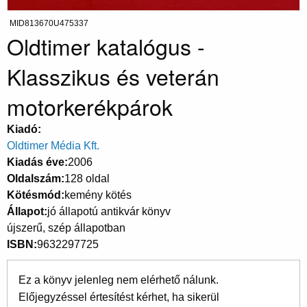
MID813670U475337
Oldtimer katalógus -
Klasszikus és veterán
motorkerékpárok
Kiadó
Oldtimer Média Kft.
Kiadás éve
2006
Oldalszám
128 oldal
Kötésmód
kemény kötés
Állapot
jó állapotú antikvár könyv
újszerű, szép állapotban
ISBN
9632297725
Ez a könyv jelenleg nem elérhető nálunk.
Előjegyzéssel értesítést kérhet, ha sikerül