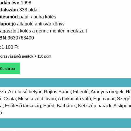
adás éve
1998
dalszám
333 oldal
ötésmód
papír / puha kötés
lapot
jó állapotú antikvár könyv
ragasztott kötés a gerinc mentén meglazult
SBN
9630763400
1 100 Ft
örzsvásárlói pontok
110
za: Az utolsó betyár; Rojtos Bandi; Fillentő; Aranyos öregek; Hé
 jó; Csata; Mese a zöld füvön; A birkaitató válú; Égi madár; Sz
a; Esőleső társaság; Ebéd; Barbárok; Két szép barack; A stipen
ó.