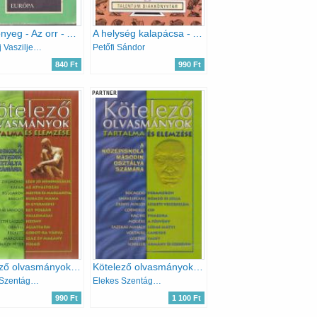
A köpönyeg - Az orr - A revizor
A helység kalapácsa - Az apostol
Nyikolaj Vasziljevics Gogol
Petőfi Sándor
840 Ft
990 Ft
PARTNER
Kötelező olvasmányok tartalma és elemzése a középiskola negyedik osztálya számára
Kötelező olvasmányok tartalma és elemzése a középiskola második osztálya számára
Elekes Szentágotai Blanka
Elekes Szentágotai Blanka
990 Ft
1 100 Ft