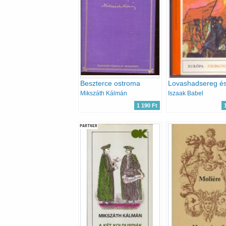
Beszterce ostroma
Mikszáth Kálmán
Iszaak Babel
1 190 Ft
PARTNER