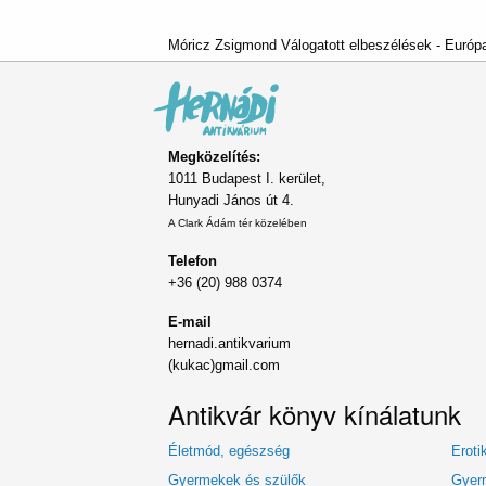
Móricz Zsigmond Válogatott elbeszélések - Európa
Megközelítés:
1011 Budapest I. kerület,
Hunyadi János út 4.
A Clark Ádám tér közelében
Telefon
+36 (20) 988 0374
E-mail
hernadi.antikvarium
(kukac)gmail.com
Antikvár könyv kínálatunk
Életmód, egészség
Eroti
Gyermekek és szülők
Gyerm