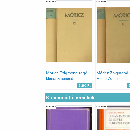
PARTNER
PARTNER
Móricz Zsigmond regényei és elbeszélései 12.
Móricz Zsigmond
Móricz Zsigmond
1 290 Ft
Kapcsolódó termékek
PARTNER
PARTNER