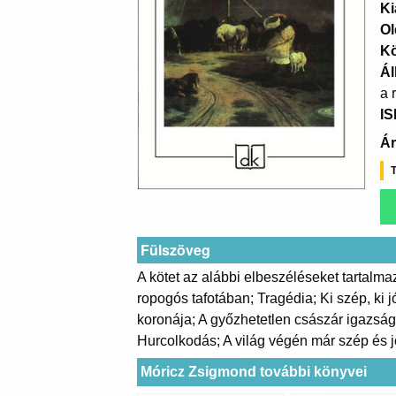
Ki
Ol
K
Ál
a 
I
Ár
T
Fülszöveg
A kötet az alábbi elbeszéléseket tartalmaz
ropogós tafotában; Tragédia; Ki szép, ki
koronája; A győzhetetlen császár igazság
Hurcolkodás; A világ végén már szép és j
Móricz Zsigmond további könyvei