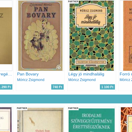
PARTNER
Móricz Zsigmond regényei és elbeszélései 8.
Pan Bovary
Légy jó mindhalálig
Forró
Móricz Zsigmond
Móricz Zsigmond
Móricz
1 290 Ft
740 Ft
1 100 Ft
PARTNER
PARTNER