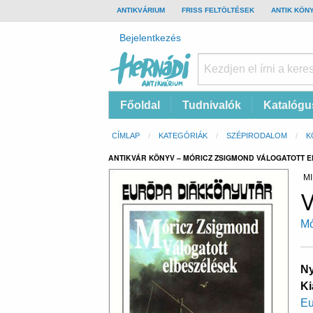
TOP
ANTIKVÁRIUM
FRISS FELTÖLTÉSEK
ANTIK KÖN
BAR
Felhasználói
Bejelentkezés
fiók
menüje
Hernádi
Fő
Főoldal
Tudnivalók
Katalógu
Antikvárium
navigáció
Online
Morzsa
CÍMLAP
KATEGÓRIÁK
SZÉPIRODALOM
K
antikvárium
ANTIKVÁR KÖNYV – MÓRICZ ZSIGMOND VÁLOGATOTT 
MI
V
Mó
Ny
Ki
Eu