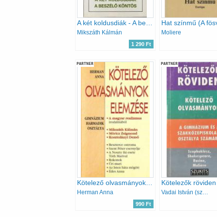
A két koldusdiák - A beszélő köntös
Mikszáth Kálmán
Moliere
1 290 Ft
PARTNER
PARTNER
Kötelező olvasmányok elemzése - Gimnázium harmadik osztálya
Herman Anna
Vadai István (szerk.)
990 Ft