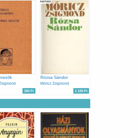
PARTNER
 mezők
Rózsa Sándor
 Zsigmond
Móricz Zsigmond
300 Ft
1 100 Ft