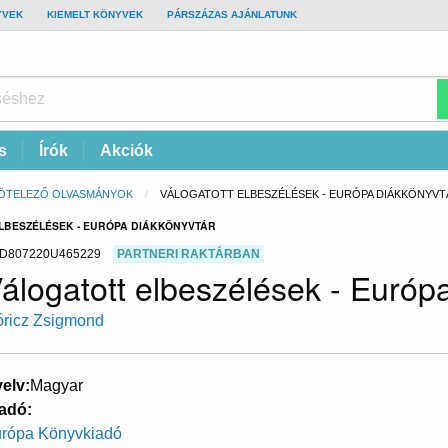
YVEK
KIEMELT KÖNYVEK
PÁRSZÁZAS AJÁNLATUNK
s
Írók
Akciók
ÖTELEZŐ OLVASMÁNYOK
CURRENT:
VÁLOGATOTT ELBESZÉLÉSEK - EURÓPA DIÁKKÖNYVT
ELBESZÉLÉSEK - EURÓPA DIÁKKÖNYVTÁR
D807220U465229
PARTNERI RAKTÁRBAN
álogatott elbeszélések - Európ
ricz Zsigmond
elv
Magyar
adó
rópa Könyvkiadó