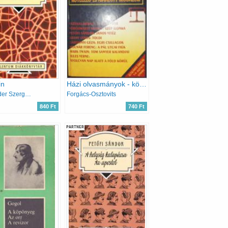
in
Házi olvasmányok - kötelező és ajánlott irodalom V.-VI.oszt
Alexander Szergejevics Puskin
Forgács-Osztovits
840 Ft
740 Ft
PARTNER