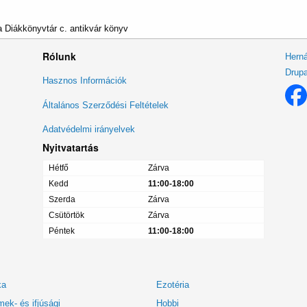
 Diákkönyvtár c. antikvár könyv
Rólunk
Herná
Drupa
Lábléc
Hasznos Információk
menü
Általános Szerződési Feltételek
Adatvédelmi irányelvek
Nyitvatartás
Hétfő
Zárva
Kedd
11:00-18:00
Szerda
Zárva
Csütörtök
Zárva
Péntek
11:00-18:00
ka
Ezotéria
ek- és ifjúsági
Hobbi