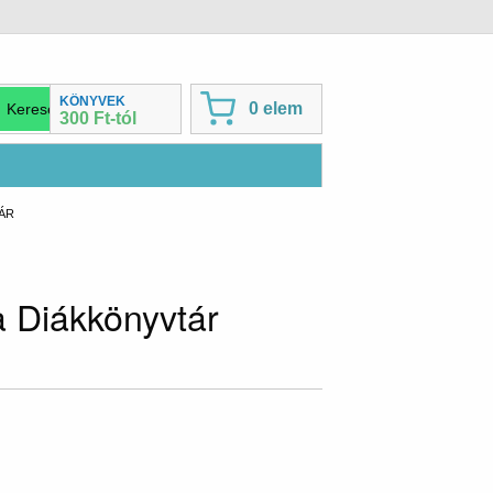
KÖNYVEK
0 elem
300 Ft-tól
ÁR
a Diákkönyvtár