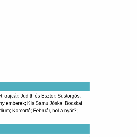
t krajcár; Judith és Eszter; Sustorgós,
egény emberek; Kis Samu Jóska; Bocskai
dium; Komortó; Február, hol a nyár?;