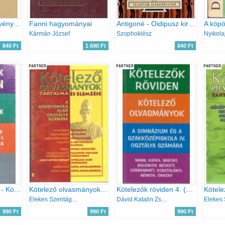
Hat színmű (A fösvény, Kényeskedők, Képzelt beteg, Tudós nők, Dandin György, Tartuffe)
Fanni hagyományai
Antigoné - Oidipusz király
Kármán József
Szophoklész
840 Ft
1 690 Ft
840 Ft
PARTNER
PARTNER
PARTNER
Kötelezők röviden - Kötelező olvasmányok - A gimnázium és a szakközépiskola I. osztálya számára
Kötelező olvasmányok tartalma és elemzése - A középiskola első osztálya számára
Kötelezők röviden 4. (Mann, Kafka, Brecht, Bulgakov, Beckett, Örkény)
Elekes Szentágotai Blamka
Dávid Katalin Zsuzsanna
990 Ft
990 Ft
990 Ft