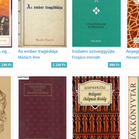
Lovashadsereg és egyéb elbeszélések
Az ember tragédiája
Irodalmi szöveggyűjtemény érettségizőknek IV.
Anyeg
Madách Imre
Forgács-Horváth-Osztovits-...
1 190 Ft
1 100 Ft
990 Ft
PARTNER