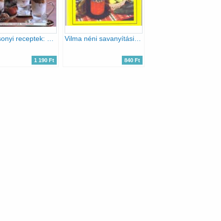
Karácsonyi receptek: Desszertek
Vilma néni savanyítási titkai
1 190 Ft
840 Ft