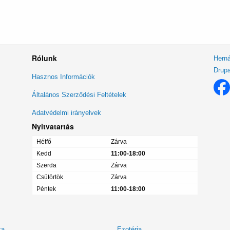
Rólunk
Herná
Drupa
Lábléc
Hasznos Információk
menü
Általános Szerződési Feltételek
Adatvédelmi irányelvek
Nyitvatartás
Hétfő
Zárva
Kedd
11:00-18:00
Szerda
Zárva
Csütörtök
Zárva
Péntek
11:00-18:00
ka
Ezotéria