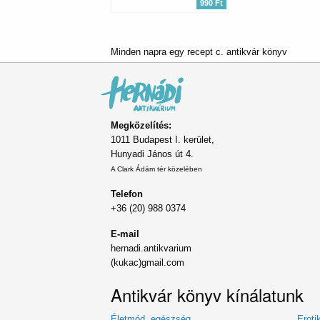
990 Ft
Minden napra egy recept c. antikvár könyv
Megközelítés:
1011 Budapest I. kerület,
Hunyadi János út 4.
A Clark Ádám tér közelében
Telefon
+36 (20) 988 0374
E-mail
hernadi.antikvarium
(kukac)gmail.com
Antikvár könyv kínálatunk
Életmód, egészség
Eroti