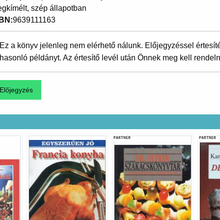
gkímélt, szép állapotban
SBN
9639111163
Ez a könyv jelenleg nem elérhető nálunk. Előjegyzéssel értesít
hasonló példányt. Az értesítő levél után Önnek meg kell rendeln
PARTNER
PARTNER