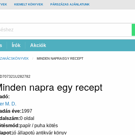
YVEK
KIEMELT KÖNYVEK
PÁRSZÁZAS AJÁNLATUNK
s
Írók
Akciók
SZAKÁCSKÖNYVEK
CURRENT:
MINDEN NAPRA EGY RECEPT
D707321U282782
inden napra egy recept
adó
ter M. D.
adás éve
1997
dalszám
0 oldal
ötésmód
papír / puha kötés
lapot
jó állapotú antikvár könyv