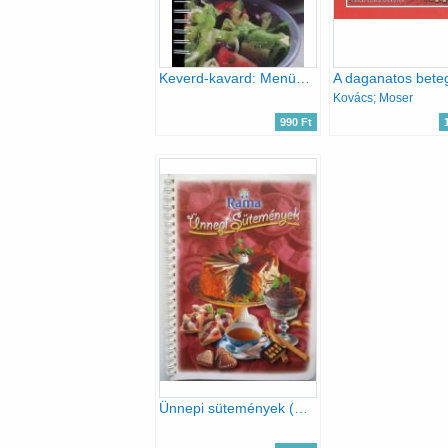
Keverd-kavard: Menük (Pompás ételsorok minden alkalomra)
Kovács; Moser
990 Ft
Ünnepi sütemények (Rama)