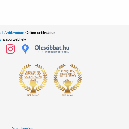
di Antikvárium
Online antikvárium
l
alapú webhely
Gasztronómia