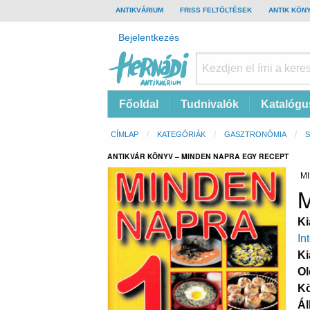
TOP
ANTIKVÁRIUM
FRISS FELTÖLTÉSEK
ANTIK KÖN
BAR
Felhasználói
Bejelentkezés
fiók
menüje
Hernádi
Fő
Főoldal
Tudnivalók
Katalógu
Antikvárium
navigáció
Online
Morzsa
CÍMLAP
KATEGÓRIÁK
GASZTRONÓMIA
antikvárium
ANTIKVÁR KÖNYV – MINDEN NAPRA EGY RECEPT
MI
M
Ki
In
Ki
Ol
K
Ál