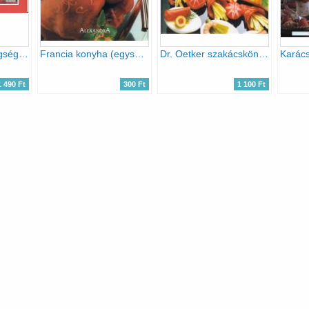
A daganatos betegségek és az étrend
Francia konyha (egyszerűen jó)
Dr. Oetker szakácskönyvtár: Ínyencfalatok reggel, napközben és este
1 490 Ft
300 Ft
1 100 Ft