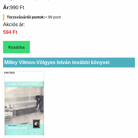
Ár
990 Ft
Törzsvásárlói pontok
99
Akciós ár:
594 Ft
Milley Vilmos-Völgyes István további könyvei
PARTNER