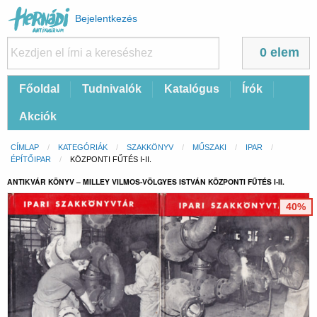
Felhasználói
Bejelentkezés
fiók
menüje
0 elem
Fő
Főoldal
Tudnivalók
Katalógus
Írók
navigáció
Akciók
Morzsa
CÍMLAP
KATEGÓRIÁK
SZAKKÖNYV
MŰSZAKI
IPAR
ÉPÍTŐIPAR
CURRENT:
KÖZPONTI FŰTÉS I-II.
ANTIKVÁR KÖNYV – MILLEY VILMOS-VÖLGYES ISTVÁN KÖZPONTI FŰTÉS I-II.
40%