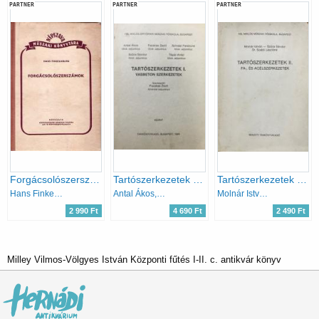
PARTNER
PARTNER
PARTNER
Forgácsolószerszámok
Tartószerkezetek I. (Vasbeton szerkezetek) - Ybl Miklós Építőipari Műszaki Főiskola kézirat
Tartószerkezetek II. Fa-, és acélszerkezetek
Hans Finkelnburg
Antal Ákos, Fazakas Zsolt, Szilvási Ferencné, Szűcs Sándor
Molnár István, Szűcs Sándor, Dr. Szabó Lászlóné
2 990 Ft
4 690 Ft
2 490 Ft
Milley Vilmos-Völgyes István Központi fűtés I-II. c. antikvár könyv