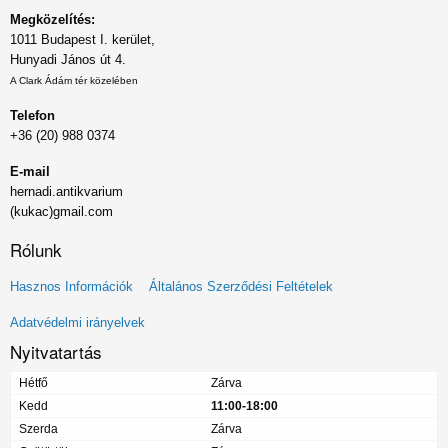
Megközelítés:
1011 Budapest I. kerület,
Hunyadi János út 4.
A Clark Ádám tér közelében
Telefon
+36 (20) 988 0374
E-mail
hernadi.antikvarium
(kukac)gmail.com
Rólunk
Lábléc
Hasznos Információk
Általános Szerződési Feltételek
menü
Adatvédelmi irányelvek
Nyitvatartás
Hétfő
Zárva
Kedd
11:00-18:00
Szerda
Zárva