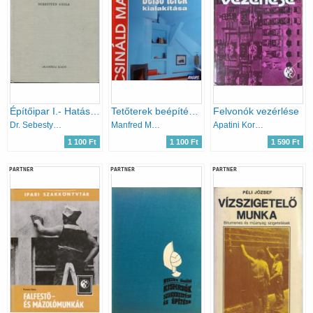
Építőipar I.- Hatások és tulajdonságok (Műszaki értelmező szótár 37.)
Tetőterek beépítése, Belső terek kialakítása (Csináld magad)
Felvonók vezérlése
Dr. Sebestyén Gyula
Manfred Maurer
Apatini Kornél
1 100 Ft
1 100 Ft
1 590 Ft
PARTNER
PARTNER
PARTNER