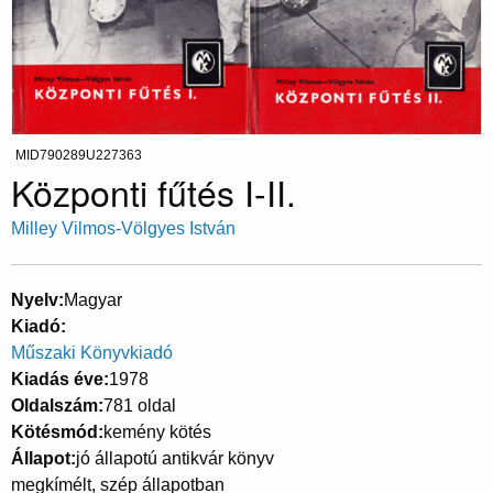
MID790289U227363
Központi fűtés I-II.
Milley Vilmos-Völgyes István
Nyelv
Magyar
Kiadó
Műszaki Könyvkiadó
Kiadás éve
1978
Oldalszám
781 oldal
Kötésmód
kemény kötés
Állapot
jó állapotú antikvár könyv
megkímélt, szép állapotban