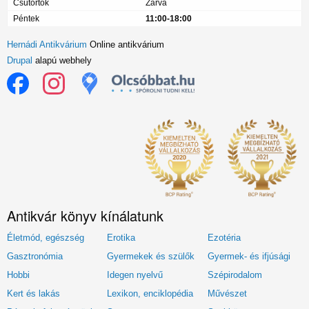
Csütörtök
Zárva
Péntek
11:00-18:00
Hernádi Antikvárium
Online antikvárium
Drupal
alapú webhely
Antikvár könyv kínálatunk
Életmód, egészség
Erotika
Ezotéria
Gasztronómia
Gyermekek és szülők
Gyermek- és ifjúsági
Hobbi
Idegen nyelvű
Szépirodalom
Kert és lakás
Lexikon, enciklopédia
Művészet