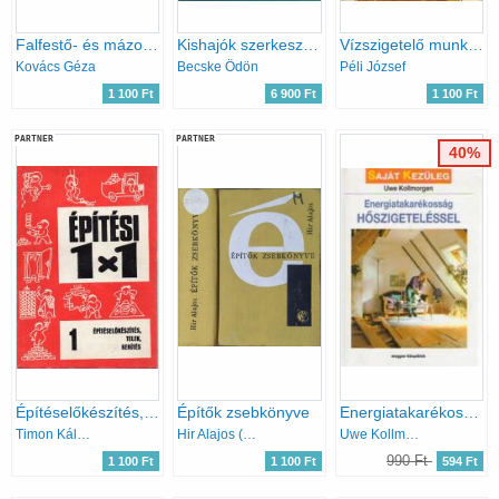
Falfestő- és mázolómunkák (Ipari szakkönyvtár)
Kishajók szerkesztése és építése
Vízszigetelő munka (Bitumenes és műanyag szigetelések)
Kovács Géza
Becske Ödön
Péli József
1 100 Ft
6 900 Ft
1 100 Ft
PARTNER
PARTNER
40%
Építéselőkészítés, telek, kerítés (Építési 1X1 - 1.)
Építők zsebkönyve
Energiatakarékosság hőszigeteléssel (Saját kezűleg)
Timon Kálmán
Hir Alajos (szerk.)
Uwe Kollmorgen
990 Ft
1 100 Ft
1 100 Ft
594 Ft