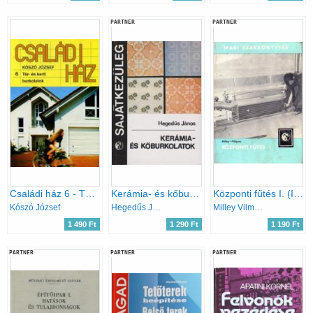
PARTNER
PARTNER
Családi ház 6 - Tér- és kerti burkolatok
Kerámia- és kőburkolatok (Sajátkezűleg)
Központi fűtés I. (Ipari Szakkönyvtár)
Kószó József
Hegedűs János
Milley Vilmos-Völgyes István
1 490 Ft
1 290 Ft
1 190 Ft
PARTNER
PARTNER
PARTNER