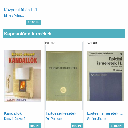
Központi fűtés I. (Ipari Szakkönyvtár)
Milley Vilmos-Völgyes István
1 190 Ft
Kapcsolódó termékek
PARTNER
PARTNER
Kandallók
Tartószerkezetek
Építési ismeretek II. (tankönyvpótló jegyzet)
Kószó József
Dr. Pelikán József
Seffer József
990 Ft
990 Ft
1 190 Ft