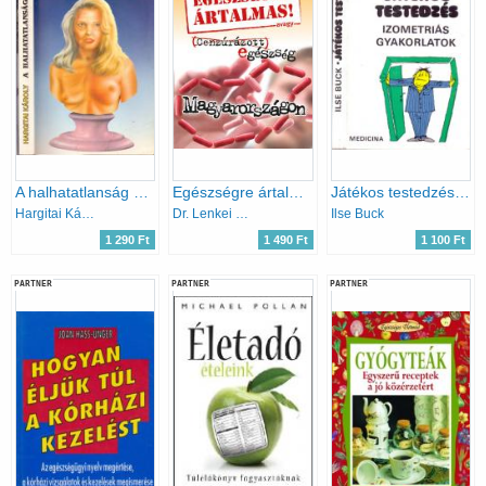
A halhatatlanság küszöbén
Egészségre ártalmas! avagy Cenzúrázott egészség Magyarországon
Játékos testedzés - Izometriás gyakorlatok
Hargitai Károly
Dr. Lenkei Gábor
Ilse Buck
1 290 Ft
1 490 Ft
1 100 Ft
PARTNER
PARTNER
PARTNER