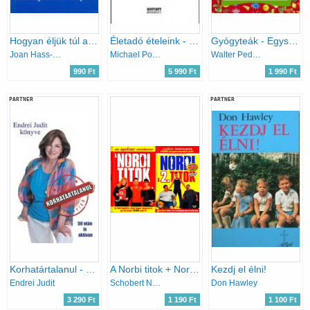
Hogyan éljük túl a kórházi kezelést
Életadó ételeink - Túlélőkönyv fogyasztóknak
Gyógyteák - Egyszerű receptek a jó közérzetért
Joan Hass-Unger
Michael Pollan
Walter Pedrotti
990 Ft
5 990 Ft
1 990 Ft
PARTNER
PARTNER
Korhatártalanul - 50 után is aktívan
A Norbi titok + Norbi - A 2. titok
Kezdj el élni!
Endrei Judit
Schobert Norbert
Don Hawley
3 290 Ft
1 190 Ft
1 100 Ft