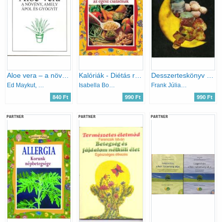
Aloe vera – a növény, amely ápol és gyógyít
Kalóriák - Diétás receptek az egész családnak
Desszerteskönyv cukorbetegnek és fogyókúrázóknak
Ed Maykut, Marc Schweizer
Isabella Bonamini
Frank Júlia-Dr. Holczer Alajosné-Hompola Ferencné
840 Ft
990 Ft
990 Ft
PARTNER
PARTNER
PARTNER