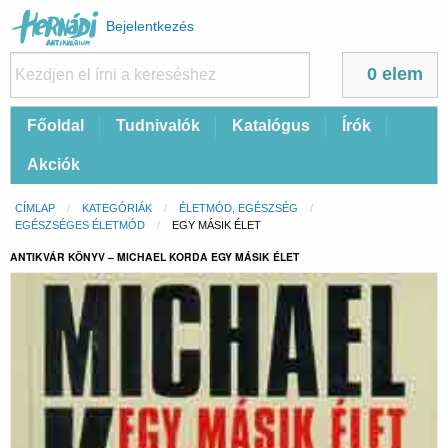
Felhasználói
Bejelentkezés
fiók
menüje
0 elem
Fő
Főoldal
Tudnivalók
Katalógus
Írók
navigáció
Akciók
Morzsa
CÍMLAP
KATEGÓRIÁK
ÉLETMÓD, EGÉSZSÉG
EGÉSZSÉGES ÉLETMÓD
CURRENT:
EGY MÁSIK ÉLET
ANTIKVÁR KÖNYV – MICHAEL KORDA EGY MÁSIK ÉLET