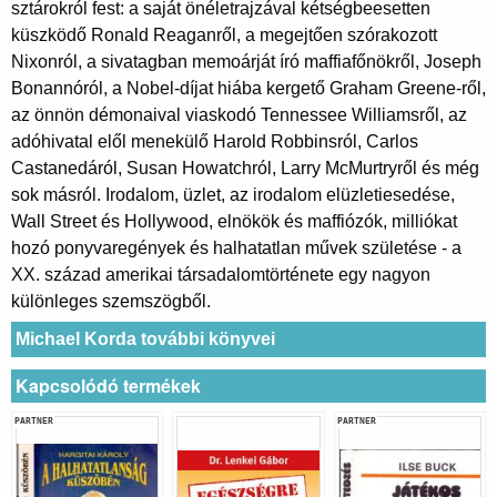
sztárokról fest: a saját önéletrajzával kétségbeesetten
küszködő Ronald Reaganről, a megejtően szórakozott
Nixonról, a sivatagban memoárját író maffiafőnökről, Joseph
Bonannóról, a Nobel-díjat hiába kergető Graham Greene-ről,
az önnön démonaival viaskodó Tennessee Williamsről, az
adóhivatal elől menekülő Harold Robbinsról, Carlos
Castanedáról, Susan Howatchról, Larry McMurtryről és még
sok másról. Irodalom, üzlet, az irodalom elüzletiesedése,
Wall Street és Hollywood, elnökök és maffiózók, milliókat
hozó ponyvaregények és halhatatlan művek születése - a
XX. század amerikai társadalomtörténete egy nagyon
különleges szemszögből.
Michael Korda további könyvei
Kapcsolódó termékek
PARTNER
PARTNER