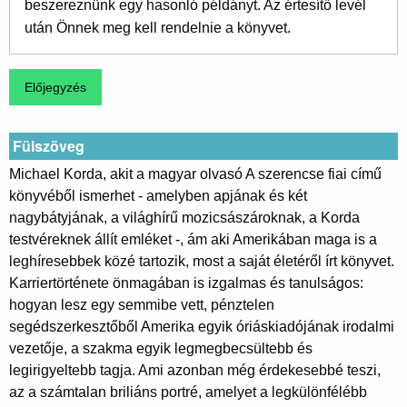
beszereznünk egy hasonló példányt. Az értesítő levél
után Önnek meg kell rendelnie a könyvet.
Fülszöveg
Michael Korda, akit a magyar olvasó A szerencse fiai című
könyvéből ismerhet - amelyben apjának és két
nagybátyjának, a világhírű mozicsászároknak, a Korda
testvéreknek állít emléket -, ám aki Amerikában maga is a
leghíresebbek közé tartozik, most a saját életéről írt könyvet.
Karriertörténete önmagában is izgalmas és tanulságos:
hogyan lesz egy semmibe vett, pénztelen
segédszerkesztőből Amerika egyik óriáskiadójának irodalmi
vezetője, a szakma egyik legmegbecsültebb és
legirigyeltebb tagja. Ami azonban még érdekesebbé teszi,
az a számtalan briliáns portré, amelyet a legkülönfélébb