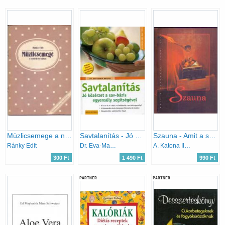
Müzlicsemege a natúrkonyhában (Számozatlan biofüzet)
Savtalanítás - Jó közérzet a sav-bázis egyensúly segítségével
Szauna - Amit a szaunáról tudni kell
Ránky Edit
Dr. Eva-Maria Kraske
A. Katona Ildikó és Tóth Judit (szerk.)
300 Ft
1 490 Ft
990 Ft
PARTNER
PARTNER