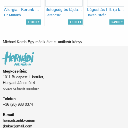
Allergia - Korunk népbetegsége
Betegség és fájdalom nélküli élet - Egészséges étkezés
Lúgosítás I-II. (a kor-talanság útja, a kór-talanság útja)
Dr. Muraközy Györgyi
Ferencsik István
Jakab István
1 100 Ft
1 100 Ft
3 490 Ft
Michael Korda Egy másik élet c. antikvár könyv
Megközelítés:
1011 Budapest I. kerület,
Hunyadi János út 4.
A Clark Ádám tér közelében
Telefon
+36 (20) 988 0374
E-mail
hernadi.antikvarium
(kukac)gmail.com