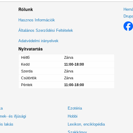
Rólunk
Herná
Drupa
Lábléc
Hasznos Információk
menü
Általános Szerződési Feltételek
Adatvédelmi irányelvek
Nyitvatartás
Hétfő
Zárva
Kedd
11:00-18:00
Szerda
Zárva
Csütörtök
Zárva
Péntek
11:00-18:00
ka
Ezotéria
ek- és ifjúsági
Hobbi
és lakás
Lexikon, enciklopédia
Szakkönyv