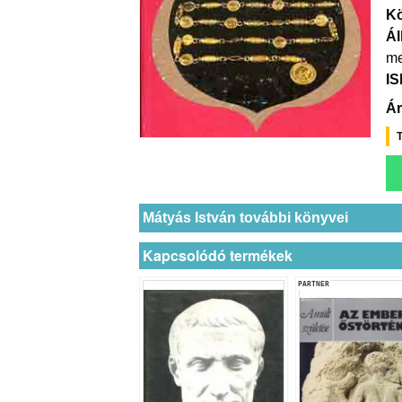
K
Ál
me
I
Ár
T
Mátyás István további könyvei
Kapcsolódó termékek
PARTNER