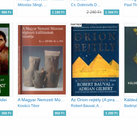
Miloslav Stingl, V.A. Kuzmiscsev
Cs. Dobrovits Dorottya
Paul T
2 240 Ft
990 Ft
1 190 Ft
1 344 Ft
PARTNER
ődei
A Magyar Nemzeti Múzeum régészeti kiállításának vezetője (Kr.e. 400000-Kr.u. 804)
Az Orion-rejtély (A piramisok titkának megfejtése)
Kovács Tibor
Robert Bauval, Adrian Gilbert
300 Ft
950 Ft
3 290 Ft