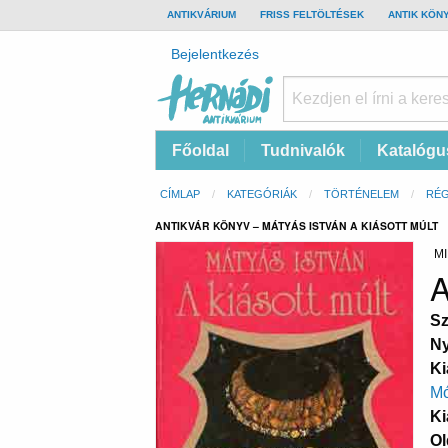
TOP
ANTIKVÁRIUM
FRISS FELTÖLTÉSEK
ANTIK KÖN
BAR
Felhasználói
Bejelentkezés
fiók
menüje
Hernádi
Fő
Főoldal
Tudnivalók
Katalógu
Antikvárium
navigáció
Online
Morzsa
CÍMLAP
KATEGÓRIÁK
TÖRTÉNELEM
RÉ
antikvárium
ANTIKVÁR KÖNYV – MÁTYÁS ISTVÁN A KIÁSOTT MÚLT
MI
A
Sz
Ny
Ki
Mó
Ki
Ol