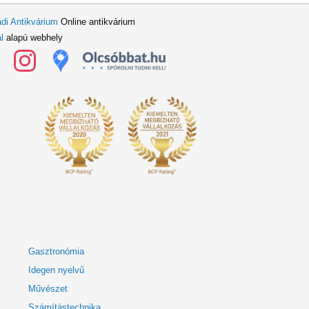
di Antikvárium
Online antikvárium
l
alapú webhely
Gasztronómia
Idegen nyelvű
Művészet
Számítástechnika