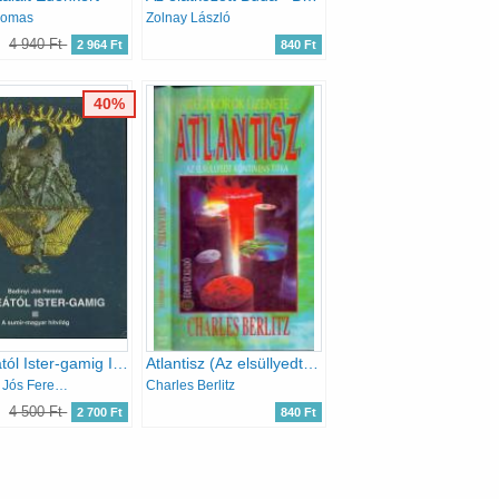
homas
Zolnay László
4 940 Ft
2 964 Ft
840 Ft
40%
Káldeától Ister-gamig III.: A sumir-magyar hitvilág
Atlantisz (Az elsüllyedt kontinens titka)
Badinyi Jós Ferenc
Charles Berlitz
4 500 Ft
2 700 Ft
840 Ft