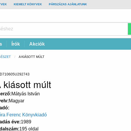
YVEK
KIEMELT KÖNYVEK
PÁRSZÁZAS AJÁNLATUNK
s
Írók
Akciók
GÉSZET
CURRENT:
A KIÁSOTT MÚLT
D710605U292743
 kiásott múlt
erző
Mátyás István
elv
Magyar
adó
ra Ferenc Könyvkiadó
adás éve
1989
dalszám
195 oldal