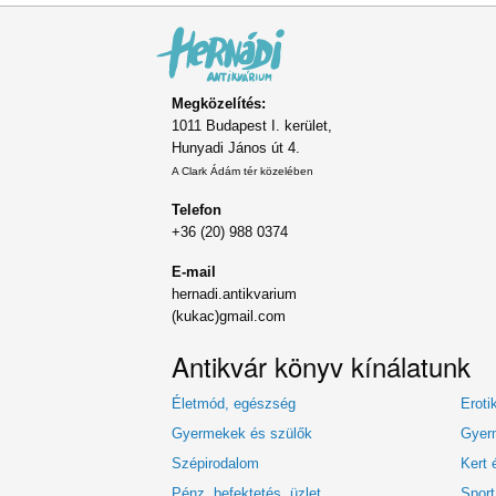
Megközelítés:
1011 Budapest I. kerület,
Hunyadi János út 4.
A Clark Ádám tér közelében
Telefon
+36 (20) 988 0374
E-mail
hernadi.antikvarium
(kukac)gmail.com
Antikvár könyv kínálatunk
Életmód, egészség
Eroti
Gyermekek és szülők
Gyerm
Szépirodalom
Kert 
Pénz, befektetés, üzlet
Sport