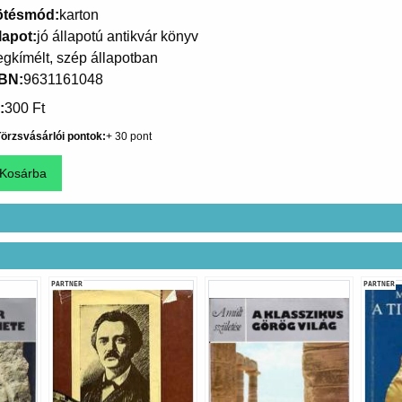
ötésmód
karton
lapot
jó állapotú antikvár könyv
gkímélt, szép állapotban
SBN
9631161048
300 Ft
örzsvásárlói pontok
30
PARTNER
PARTNER