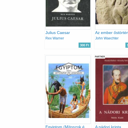
Julius Caesar
Rex Warner
John Waechter
300 Ft
PARTNER
Egyiptom (Mítoszok és legendák)
A nádori kripta