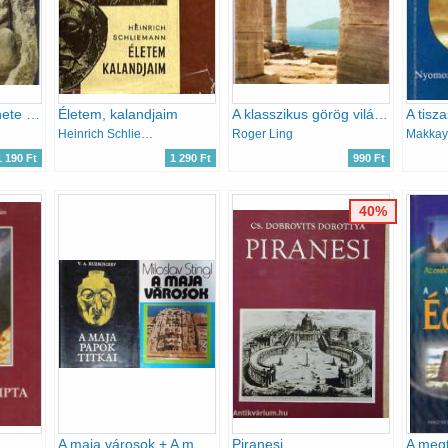
Az ember őstörténete (A múlt születése)
Életem, kalandjaim
A klasszikus görög világ (A múlt születése)
Heinrich Schliemann
Roger Ling
Makkay
1 190 Ft
1 290 Ft
990 Ft
40%
A maja városok + A maja papok titkai
Piranesi
A megt