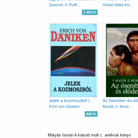
Quesnel, A.-Ruffieux, J. M.
Hankó Ildikó-Kiszely István
1 490 Ft
Jelek a kozmoszból (Öt kontinens új pre-asztronautikai felfedezései)
Az ősember és el
Erich von Däniken
Mazák, V.-Burian, Z.
840 Ft
Mátyás István A kiásott múlt c. antikvár könyv