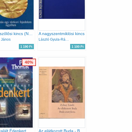
A tiszaszőlősi kincs (Nyomozás egy rézkori fejedelem ügyében)
A nagyszentmiklósi kincs
 János
László Gyula-Rácz István
1 190 Ft
1 100 Ft
40%
alált Édenkert
Az elátkozott Buda - Buda aranykora