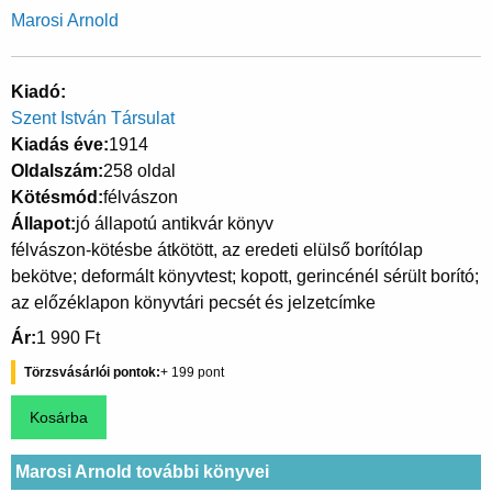
Marosi Arnold
Kiadó
Szent István Társulat
Kiadás éve
1914
Oldalszám
258 oldal
Kötésmód
félvászon
Állapot
jó állapotú antikvár könyv
félvászon-kötésbe átkötött, az eredeti elülső borítólap
bekötve; deformált könyvtest; kopott, gerincénél sérült borító;
az előzéklapon könyvtári pecsét és jelzetcímke
Ár
1 990 Ft
Törzsvásárlói pontok
199
Marosi Arnold további könyvei