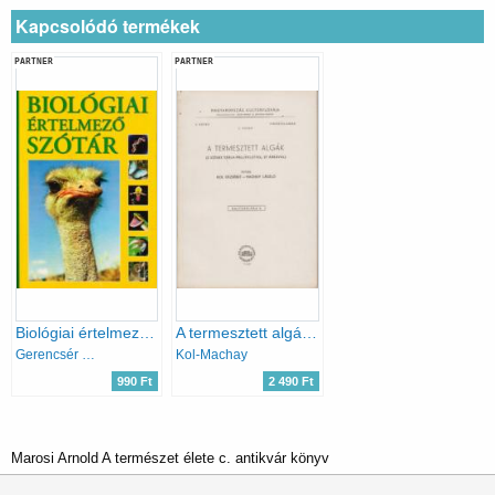
Kapcsolódó termékek
PARTNER
PARTNER
Biológiai értelmező szótár
A termesztett algák-M.o. kultúrflórája I.k.virágtalanok 7.füzet
Gerencsér Ferenc (szerk.)
Kol-Machay
990 Ft
2 490 Ft
Marosi Arnold A természet élete c. antikvár könyv