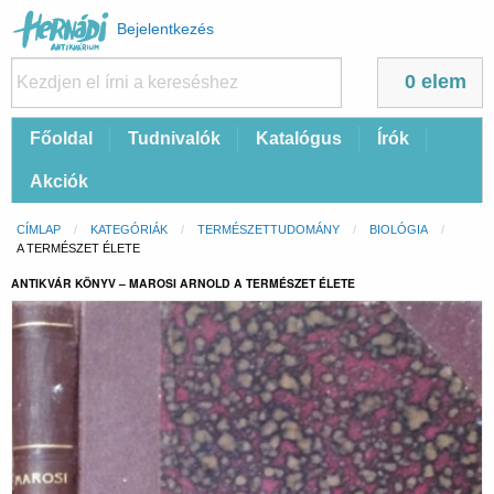
Felhasználói
Bejelentkezés
fiók
menüje
0 elem
Fő
Főoldal
Tudnivalók
Katalógus
Írók
navigáció
Akciók
Morzsa
CÍMLAP
KATEGÓRIÁK
TERMÉSZETTUDOMÁNY
BIOLÓGIA
CURRENT:
A TERMÉSZET ÉLETE
ANTIKVÁR KÖNYV – MAROSI ARNOLD A TERMÉSZET ÉLETE