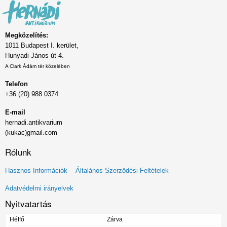
Megközelítés:
1011 Budapest I. kerület,
Hunyadi János út 4.
A Clark Ádám tér közelében
Telefon
+36 (20) 988 0374
E-mail
hernadi.antikvarium
(kukac)gmail.com
Rólunk
Lábléc
Hasznos Információk
Általános Szerződési Feltételek
menü
Adatvédelmi irányelvek
Nyitvatartás
Hétfő
Zárva