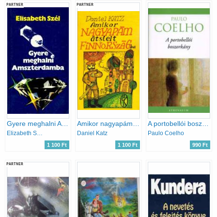
PARTNER
PARTNER
Gyere meghalni Amszterdamba
Amikor nagyapám átsíelt Finnországba
A portobellói boszorkány
Elizabeth Szél
Daniel Katz
Paulo Coelho
1 100 Ft
1 100 Ft
990 Ft
PARTNER