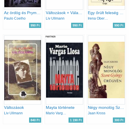
Az ördög és Prym kisasszony
Változások + Választások
Egy őrült feleség naplója
Paulo Coelho
Liv Ullmann
Irena Obermannová
990 Ft
990 Ft
990 Ft
PARTNER
Változások
Mayta története
Négy monológ Szent György ürügyén
Liv Ullmann
Mario Vargas LLosa
Jaan Kross
840 Ft
1 190 Ft
300 Ft