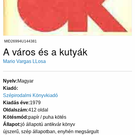
MID26994U144381
A város és a kutyák
Mario Vargas LLosa
Nyelv
Magyar
Kiadó
Szépirodalmi Könyvkiadó
Kiadás éve
1979
Oldalszám
412 oldal
Kötésmód
papír / puha kötés
Állapot
jó állapotú antikvár könyv
újszerű, szép állapotban, enyhén megsárgult