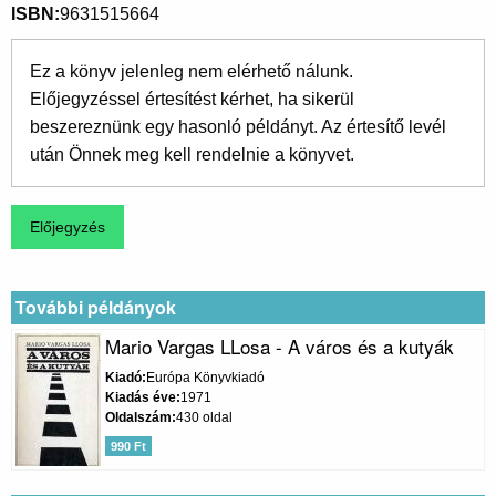
ISBN
9631515664
Ez a könyv jelenleg nem elérhető nálunk.
Előjegyzéssel értesítést kérhet, ha sikerül
beszereznünk egy hasonló példányt. Az értesítő levél
után Önnek meg kell rendelnie a könyvet.
További példányok
Mario Vargas LLosa - A város és a kutyák
Kiadó
Európa Könyvkiadó
Kiadás éve
1971
Oldalszám
430 oldal
990 Ft