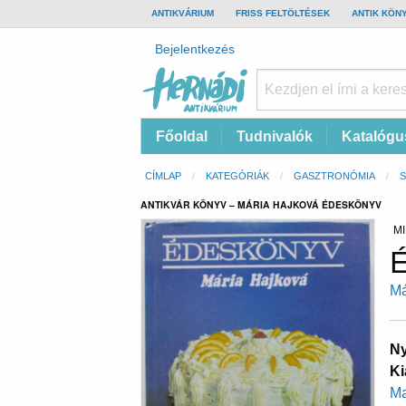
TOP
ANTIKVÁRIUM
FRISS FELTÖLTÉSEK
ANTIK KÖN
BAR
Felhasználói
Bejelentkezés
fiók
menüje
Hernádi
Fő
Főoldal
Tudnivalók
Katalógu
Antikvárium
navigáció
Online
Morzsa
CÍMLAP
KATEGÓRIÁK
GASZTRONÓMIA
antikvárium
ANTIKVÁR KÖNYV – MÁRIA HAJKOVÁ ÉDESKÖNYV
MI
É
Má
Ny
Ki
Ma