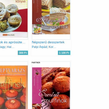
Muffinok és aprósütemények könyve
Népszerű desszertek
Boda; Nagy; Halmos Monika
Patyi Árpád; Korpádi Péter
300 Ft
1 100 Ft
PARTNER