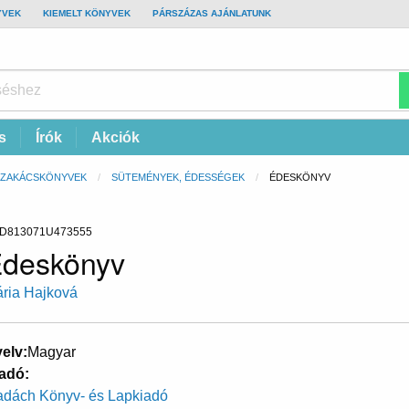
YVEK
KIEMELT KÖNYVEK
PÁRSZÁZAS AJÁNLATUNK
s
Írók
Akciók
SZAKÁCSKÖNYVEK
SÜTEMÉNYEK, ÉDESSÉGEK
CURRENT:
ÉDESKÖNYV
D813071U473555
deskönyv
ria Hajková
elv
Magyar
adó
dách Könyv- és Lapkiadó