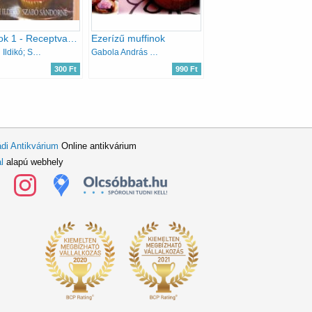
Muffinok 1 - Receptvarázs
Ezerízű muffinok
Horváth Ildikó; Szabó Sándorné
Gabola András Halmos Mónika
300 Ft
990 Ft
di Antikvárium
Online antikvárium
l
alapú webhely