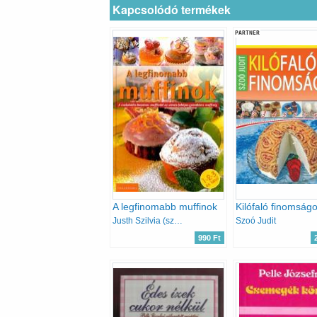
Kapcsolódó termékek
PARTNER
A legfinomabb muffinok
Kilófaló finomság
Justh Szilvia (szerk.)
Szoó Judit
990 Ft