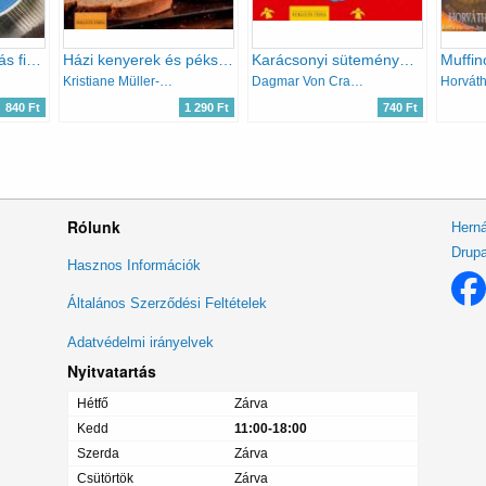
A 100 legjobb almás finomság
Házi kenyerek és péksütemények
Karácsonyi sütemények gyerekeknek (könnyen, gyorsan, finomat)
Kristiane Müller-Urban
Dagmar Von Cramm
840 Ft
1 290 Ft
740 Ft
Rólunk
Herná
Drupa
Lábléc
Hasznos Információk
menü
Általános Szerződési Feltételek
Adatvédelmi irányelvek
Nyitvatartás
Hétfő
Zárva
Kedd
11:00-18:00
Szerda
Zárva
Csütörtök
Zárva