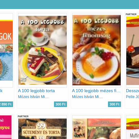
PARTNER
ok
A 100 legjobb torta
A 100 legjobb mézes finomság
Dessze
Mózes István Miklós
Mózes István Miklós
Pelle J
2 890 Ft
300 Ft
300 Ft
PARTNER