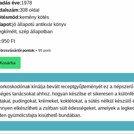
adás éve
1978
dalszám
308 oldal
ötésmód
kemény kötés
lapot
jó állapotú antikvár könyv
gkímélt, szép állapotban
950 Ft
örzsvásárlói pontok
95
orkoskodónak kínálja bevált receptgyűjteményét ez a népszerű
éges tanácsokat ahhoz, hogyan készítse el sikeresen a különf
lfújtakat, pudingokat, krémeket, koktélokat, a sütés nélkül készü
önnyen elkészítheti a zsírban sült édességeket, amelyek a legked
den gyümölcsfajta kisüthető bundában.