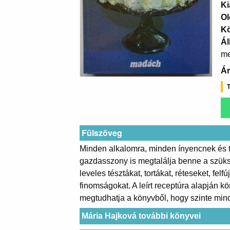
Ki
Ol
K
Ál
me
Ár
T
Fülszöveg
Minden alkalomra, minden ínyencnek és t
gazdasszony is megtalálja benne a szüks
leveles tésztákat, tortákat, réteseket, fe
finomságokat. A leírt receptúra alapján k
megtudhatja a könyvből, hogy szinte min
Mária Hajková további könyvei