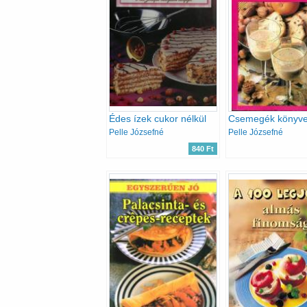
Édes ízek cukor nélkül
Csemegék könyv
Pelle Józsefné
Pelle Józsefné
840 Ft