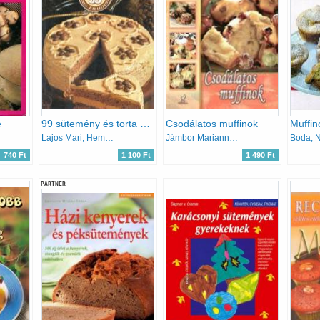
e
99 sütemény és torta 33 színes ételfotóval
Csodálatos muffinok
Lajos Mari; Hemző Károly
Jámbor Mariann; Kiss Szilvia
740 Ft
1 100 Ft
1 490 Ft
PARTNER