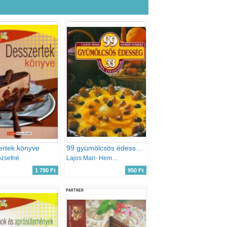
rtek könyve
99 gyümölcsös édesség 33 színes ételfotóval
ózsefné
Lajos Mari- Hemző Károly
1 790 Ft
950 Ft
PARTNER