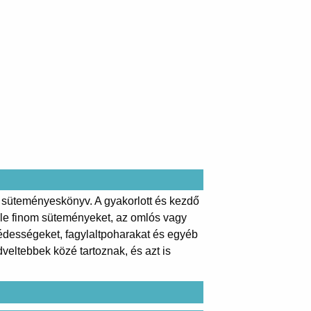
 süteményeskönyv. A gyakorlott és kezdő
éle finom süteményeket, az omlós vagy
lő édességeket, fagylaltpoharakat és egyéb
veltebbek közé tartoznak, és azt is