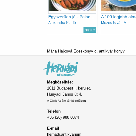
Egyszerűen jó - Palacsinta-és crépes-receptek
Alexandra Kiadó
Mózes István Miklós Bártfai László
300 Ft
Mária Hajková Édeskönyv c. antikvár könyv
Megközelítés:
1011 Budapest I. kerület,
Hunyadi János út 4.
A Clark Ádám tér közelében
Telefon
+36 (20) 988 0374
E-mail
hernadi.antikvarium