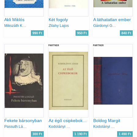
Akli Miklós
Két fogoly
A láthatatlan ember
Mikszáth Kálmán
Zilahy Lajos
Gárdonyi Géza
990 Ft
950 Ft
840 Ft
PARTNER
PARTNER
Fekete bársonyban
Az égő csipkebokor (Kodolányi)
Boldog Margit
Passuth László
Kodolányi János
Kodolányi János
300 Ft
1 190 Ft
1 490 Ft