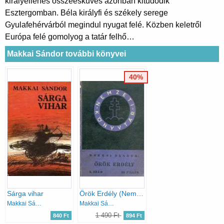
királyellenes összeesküvés azonban kitudódik
Esztergomban. Béla királyfi és székely serege
Gyulafehérvárból megindul nyugat felé. Közben keletről
Európa felé gomolyog a tatár felhő…
Makkai Sándor további könyvei
40%
Sárga vihar
Örök Erdély (Nemzeti Könyvtár)
Makkai Sándor
Makkai Sándor
1 490 Ft
840 Ft
894 Ft