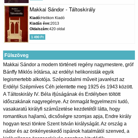
Makkai Sándor - Táltoskirály
Kiadó
Helikon Kiadó
Kiadás éve
2013
Oldalszám
420 oldal
1 490 Ft
Fülszöveg
Makkai Sándor a modern történeti regény nagymestere, gróf
Bánffy Miklós írótársa, az erdélyi helikonisták egyik
legismertebb alkotója. Szépirodalmi műveit javarészt az
Erdélyi Szépmíves Céh jelentette meg 1925 és 1943 között.
A Táltoskirály IV. Béla ifjúságának és Erdélyben töltött
időszakának nagyregénye. Az önmagát fegyelmezni tudó,
vasakaratú királyfi száműzetése kezdetétől látta, hogy
romantikus hajlamú, dicsőségre szomjas apja, Endre király
hogyan teszi tönkre Szent István királyságát. Az ország a
nádor és az önkényeskedő ispánok hatalmától szenved, a