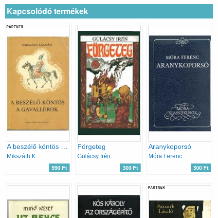
Kapcsolódó termékek
PARTNER
A beszélő köntös - A gavallérok
Förgeteg
Aranykoporsó
Mikszáth Kálmán
Gulácsy Irén
Móra Ferenc
990 Ft
300 Ft
300 Ft
PARTNER