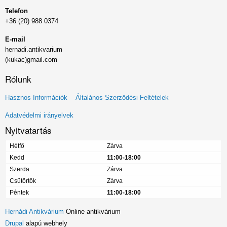
Telefon
+36 (20) 988 0374
E-mail
hernadi.antikvarium
(kukac)gmail.com
Rólunk
Lábléc
Hasznos Információk
Általános Szerződési Feltételek
menü
Adatvédelmi irányelvek
Nyitvatartás
Hétfő
Zárva
Kedd
11:00-18:00
Szerda
Zárva
Csütörtök
Zárva
Péntek
11:00-18:00
Hernádi Antikvárium
Online antikvárium
Drupal
alapú webhely