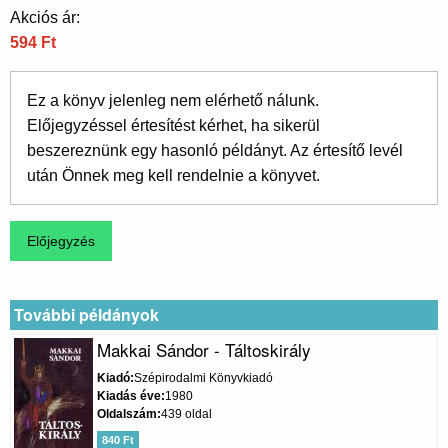
Akciós ár:
594 Ft
Ez a könyv jelenleg nem elérhető nálunk.
Előjegyzéssel értesítést kérhet, ha sikerül
beszereznünk egy hasonló példányt. Az értesítő levél
után Önnek meg kell rendelnie a könyvet.
További példányok
Makkai Sándor - Táltoskirály
Kiadó
Szépirodalmi Könyvkiadó
Kiadás éve
1980
Oldalszám
439 oldal
840 Ft