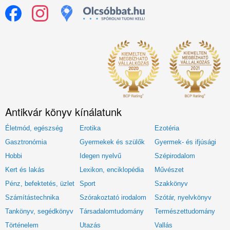
Antikvár könyv kínálatunk
Életmód, egészség
Erotika
Ezotéria
Gasztronómia
Gyermekek és szülők
Gyermek- és ifjúsági
Hobbi
Idegen nyelvű
Szépirodalom
Kert és lakás
Lexikon, enciklopédia
Művészet
Pénz, befektetés, üzlet
Sport
Szakkönyv
Számítástechnika
Szórakoztató irodalom
Szótár, nyelvkönyv
Tankönyv, segédkönyv
Társadalomtudomány
Természettudomány
Történelem
Utazás
Vallás