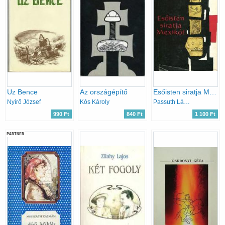
Uz Bence
Az országépítő
Esőisten siratja Mexikót
Nyírő József
Kós Károly
Passuth László
990 Ft
840 Ft
1 100 Ft
PARTNER