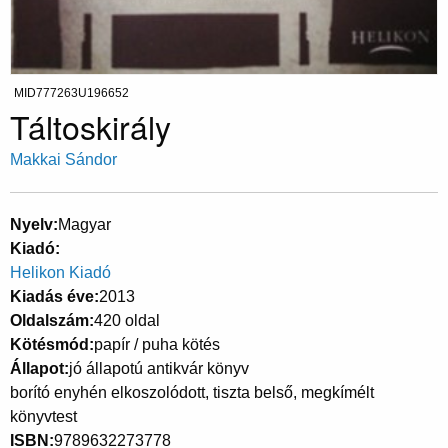
MID777263U196652
Táltoskirály
Makkai Sándor
Nyelv
Magyar
Kiadó
Helikon Kiadó
Kiadás éve
2013
Oldalszám
420 oldal
Kötésmód
papír / puha kötés
Állapot
jó állapotú antikvár könyv
borító enyhén elkoszolódott, tiszta belső, megkímélt
könyvtest
ISBN
9789632273778