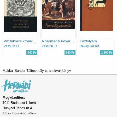
Víz tükrére krónikát írni
A harmadik udvarmester
Tűzfolyam
Passuth László
Passuth László
Révay József
840 Ft
840 Ft
1 100 Ft
Makkai Sándor Táltoskirály c. antikvár könyv
Megközelítés:
1011 Budapest I. kerület,
Hunyadi János út 4.
A Clark Ádám tér közelében