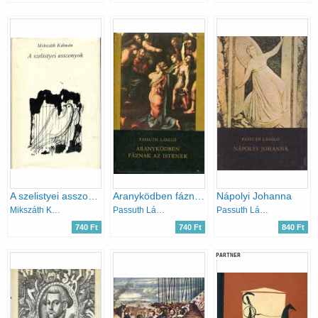
A szelistyei asszonyok
Aranyködben fáznak az istenek
Nápolyi Johanna
Mikszáth Kálmán
Passuth László
Passuth László
740 Ft
740 Ft
840 Ft
PARTNER