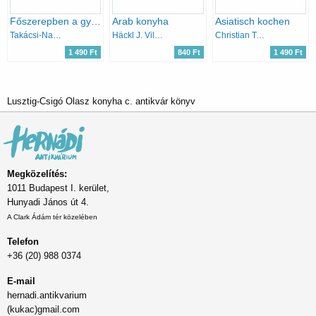
Főszerepben a gyümölcs - A Reader's Digest konyhája
Arab konyha
Asiatisch kochen
Takácsi-Nagy Klára - Avar Katalin
Häckl J. Vilmos
Christian Teubner
1 490 Ft
840 Ft
1 490 Ft
Lusztig-Csigó Olasz konyha c. antikvár könyv
Megközelítés:
1011 Budapest I. kerület,
Hunyadi János út 4.
A Clark Ádám tér közelében
Telefon
+36 (20) 988 0374
E-mail
hernadi.antikvarium
(kukac)gmail.com