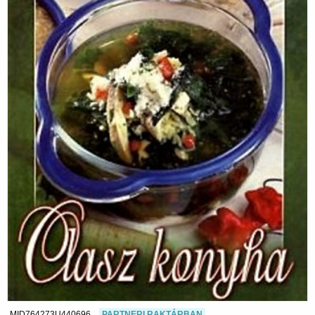
MID764273U440696
PARTNERI RAKTÁRBAN