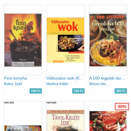
Finn konyha
Változatos wok (Könnyen, gyorsan, finomat)
A 100 legjobb távol-keleti recept
Bokor Judit
Martina Kittler
Mózes István Miklós
740 Ft
740 Ft
300 Ft
PARTNER
PARTNER
40%