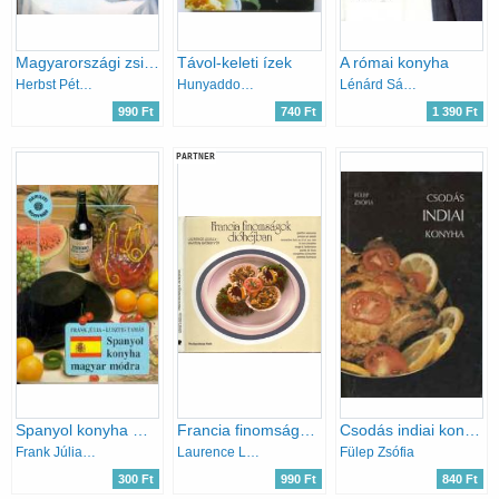
Magyarországi zsidó ételek
Távol-keleti ízek
A római konyha
Herbst Péterné-Krausz Zorica
Hunyaddobrai Csaba
Lénárd Sándor
990 Ft
740 Ft
1 390 Ft
PARTNER
Spanyol konyha magyar módra
Francia finomságok dióhéjban
Csodás indiai konyha
Frank Júlia-Lusztig Tamás
Laurence Leuilly-Márton Gyöngyvér
Fülep Zsófia
300 Ft
990 Ft
840 Ft