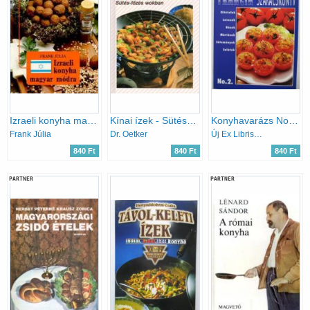
Izraeli konyha magyar módra
Kínai ízek - Sütés-főzés wokban
Konyhavarázs No.2.: Francia szakácskönyv
Frank Júlia
Dr. Oetker
Új Ex Libris Kiadó
840 Ft
840 Ft
840 Ft
PARTNER
PARTNER