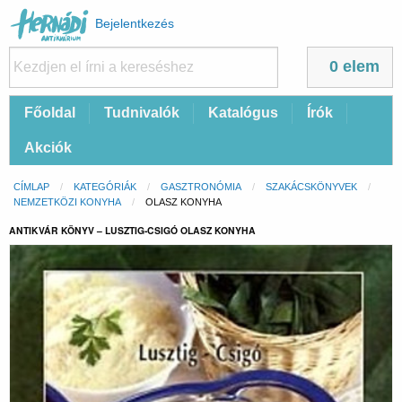
Felhasználói
Bejelentkezés
fiók
menüje
0 elem
Fő
Főoldal
Tudnivalók
Katalógus
Írók
navigáció
Akciók
Morzsa
CÍMLAP
KATEGÓRIÁK
GASZTRONÓMIA
SZAKÁCSKÖNYVEK
NEMZETKÖZI KONYHA
CURRENT:
OLASZ KONYHA
ANTIKVÁR KÖNYV – LUSZTIG-CSIGÓ OLASZ KONYHA