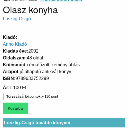
Olasz konyha
Lusztig-Csigó
Kiadó
Anno Kiadó
Kiadás éve
2002
Oldalszám
48 oldal
Kötésmód
cérnafűzött, keménytáblás
Állapot
jó állapotú antikvár könyv
ISBN
9789633752299
Ár
1 100 Ft
Törzsvásárlói pontok
110
Lusztig-Csigó további könyvei