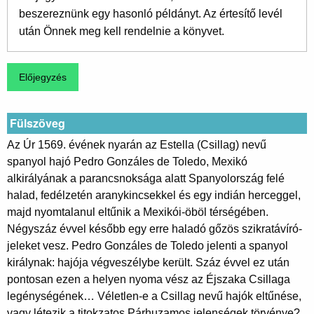
beszereznünk egy hasonló példányt. Az értesítő levél
után Önnek meg kell rendelnie a könyvet.
Fülszöveg
Az Úr 1569. évének nyarán az Estella (Csillag) nevű
spanyol hajó Pedro Gonzáles de Toledo, Mexikó
alkirályának a parancsnoksága alatt Spanyolország felé
halad, fedélzetén aranykincsekkel és egy indián herceggel,
majd nyomtalanul eltűnik a Mexikói-öböl térségében.
Négyszáz évvel később egy erre haladó gőzös szikratávíró-
jeleket vesz. Pedro Gonzáles de Toledo jelenti a spanyol
királynak: hajója végveszélybe került. Száz évvel ez után
pontosan ezen a helyen nyoma vész az Éjszaka Csillaga
legénységének… Véletlen-e a Csillag nevű hajók eltűnése,
vagy létezik a titokzatos Párhuzamos jelenségek törvénye?