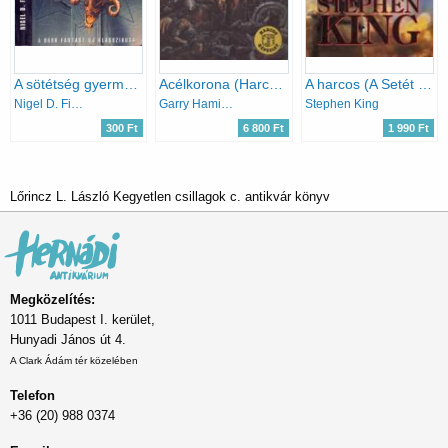
A sötétség gyermekei
Acélkorona (Harcos Képzelet Játékkönyvek)
A harcos (A Setét Torony 1.)
Nigel D. Findley
Garry Hamilton
Stephen King
300 Ft
6 800 Ft
1 990 Ft
Lőrincz L. László Kegyetlen csillagok c. antikvár könyv
Megközelítés:
1011 Budapest I. kerület,
Hunyadi János út 4.
A Clark Ádám tér közelében
Telefon
+36 (20) 988 0374