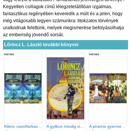
Kegyetlen csillagok című lélegzetelállítóan izgalmas,
fantasztikus regényében keveredik a múlt és a jelen, hogy
még világosabb legyen számunkra: titokzatos törvények
uralkodnak felettünk, melyek megismerése befolyásolhatja
az emberiség jövendő sorsát.
Lőrincz L. László további könyvei
PARTNER
PARTNER
Kilenc csontfarkas 1-2.
A gyilkos mindig visszatér
A piramis gyermekei I-II.