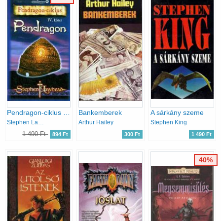
Pendragon-ciklus IV.: Pendragon
Bankemberek
A sárkány szeme
Stephen Lawhead
Arthur Hailey
Stephen King
1 490 Ft
894 Ft
300 Ft
1 490 Ft
40%