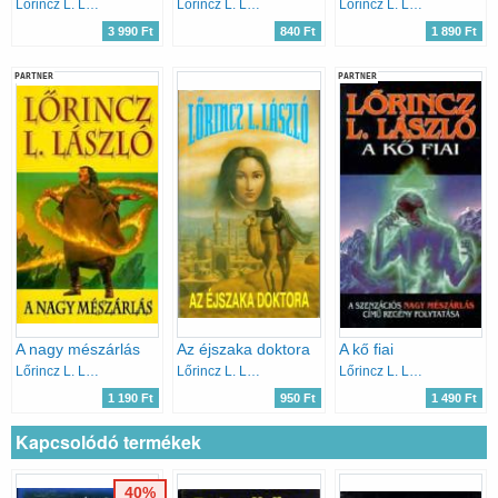
Lőrincz L. László
Lőrincz L. László
Lőrincz L. László
3 990 Ft
840 Ft
1 890 Ft
PARTNER
PARTNER
A nagy mészárlás
Az éjszaka doktora
A kő fiai
Lőrincz L. László
Lőrincz L. László
Lőrincz L. László
1 190 Ft
950 Ft
1 490 Ft
Kapcsolódó termékek
40%