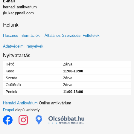
E-mail
hernadi.antikvarium
(kukac)gmail.com
Rólunk
Lábléc
Hasznos Információk
Általános Szerződési Feltételek
menü
Adatvédelmi irányelvek
Nyitvatartás
Hétfő
Zárva
Kedd
11:00-18:00
Szerda
Zárva
Csütörtök
Zárva
Péntek
11:00-18:00
Hernádi Antikvárium
Online antikvárium
Drupal
alapú webhely