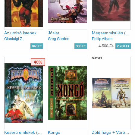
Az utolsó istenek
Jóslat
Megsemmisülés (Forgotten Realms) - A Pókkirálynő háborúja V.
Gianluigi Zuddas
Greg Gorden
Philip Athans
4 500 Ft
840 Ft
300 Ft
2 700 Ft
PARTNER
40%
Keserű emlékek (Earth Dawn)
Kongó
Zöld hágó + Vörös légió