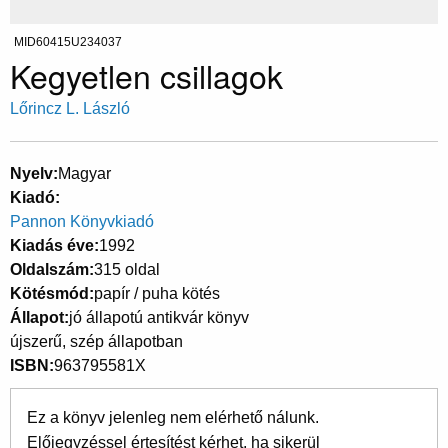
MID60415U234037
Kegyetlen csillagok
Lőrincz L. László
Nyelv
Magyar
Kiadó
Pannon Könyvkiadó
Kiadás éve
1992
Oldalszám
315 oldal
Kötésmód
papír / puha kötés
Állapot
jó állapotú antikvár könyv
újszerű, szép állapotban
ISBN
963795581X
Ez a könyv jelenleg nem elérhető nálunk.
Előjegyzéssel értesítést kérhet, ha sikerül