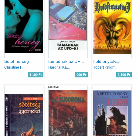
Sötét herceg
támadnak az UFO-K.!
Holdfénytolvaj
Christine Feehan
Hargitai Károly
Robert Knight
1 100 Ft
990 Ft
1 190 Ft
PARTNER