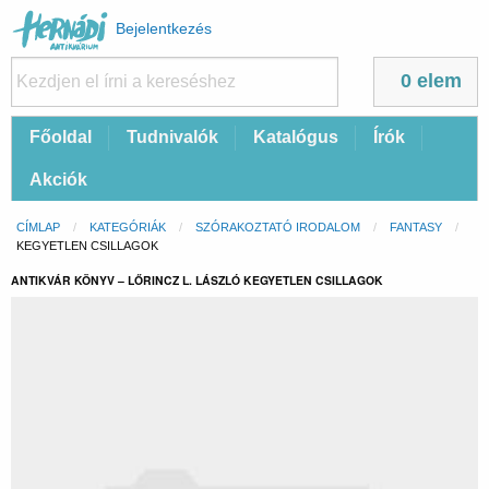
Felhasználói
Bejelentkezés
fiók
menüje
0 elem
Fő
Főoldal
Tudnivalók
Katalógus
Írók
navigáció
Akciók
Morzsa
CÍMLAP
KATEGÓRIÁK
SZÓRAKOZTATÓ IRODALOM
FANTASY
CURRENT:
KEGYETLEN CSILLAGOK
ANTIKVÁR KÖNYV – LŐRINCZ L. LÁSZLÓ KEGYETLEN CSILLAGOK