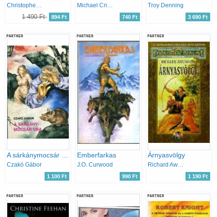
Christopher Kubasik
Michael Crichton
Troy Denning
1 490 Ft
894 Ft
740 Ft
3 690 Ft
PARTNER
PARTNER
PARTNER
A sárkánymocsár ura
Emberfarkas
Árnyasvölgy
Czakó Gábor
J.O. Curwood
Richard Awlinson
1 100 Ft
990 Ft
1 190 Ft
PARTNER
PARTNER
PARTNER