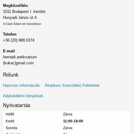
Megközelítés:
1011 Budapest I. kerület,
Hunyadi János út 4.
A Clark Ádám tér közelében
Telefon
+36 (20) 988 0374
E-mail
hernadi.antikvarium
(kukac)gmail.com
Rólunk
Lábléc
Hasznos Információk
Általános Szerződési Feltételek
menü
Adatvédelmi irányelvek
Nyitvatartás
Hétfő
Zárva
Kedd
11:00-18:00
Szerda
Zárva