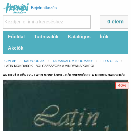
Felhasználói
Bejelentkezés
fiók
menüje
0 elem
Fő
Főoldal
Tudnivalók
Katalógus
Írók
navigáció
Akciók
Morzsa
CÍMLAP
KATEGÓRIÁK
TÁRSADALOMTUDOMÁNY
FILOZÓFIA
CURRENT:
LATIN MONDÁSOK - BÖLCSESSÉGEK A MINDENNAPOKRÓL
ANTIKVÁR KÖNYV – LATIN MONDÁSOK - BÖLCSESSÉGEK A MINDENNAPOKRÓL
40%