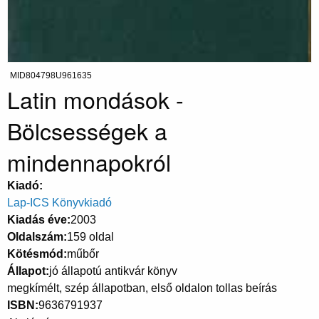
MID804798U961635
Latin mondások -
Bölcsességek a
mindennapokról
Kiadó
Lap-ICS Könyvkiadó
Kiadás éve
2003
Oldalszám
159 oldal
Kötésmód
műbőr
Állapot
jó állapotú antikvár könyv
megkímélt, szép állapotban, első oldalon tollas beírás
ISBN
9636791937