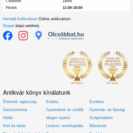
Csütörtök
Zárva
Péntek
11:00-18:00
Hernádi Antikvárium
Online antikvárium
Drupal
alapú webhely
Antikvár könyv kínálatunk
Életmód, egészség
Erotika
Ezotéria
Gasztronómia
Gyermekek és szülők
Gyermek- és ifjúsági
Hobbi
Idegen nyelvű
Szépirodalom
Kert és lakás
Lexikon, enciklopédia
Művészet