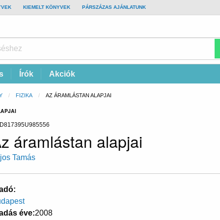
YVEK
KIEMELT KÖNYVEK
PÁRSZÁZAS AJÁNLATUNK
s
Írók
Akciók
Y
FIZIKA
CURRENT:
AZ ÁRAMLÁSTAN ALAPJAI
LAPJAI
D817395U985556
z áramlástan alapjai
jos Tamás
adó
dapest
adás éve
2008