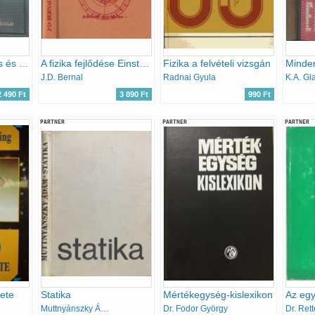
A röntgensugárzás és gyakorlati alkalmazása
A fizika fejlődése Einsteinig
Fizika a felvételi vizsgán
Minden
J.D. Bernal
Radnai Gyula
K.A. Gl
2 490 Ft
3 890 Ft
990 Ft
PARTNER
PARTNER
PARTNER
nete
Statika
Mértékegység-kislexikon
Muttnyánszky Ádám
Dr. Fodor György
Dr. Ret