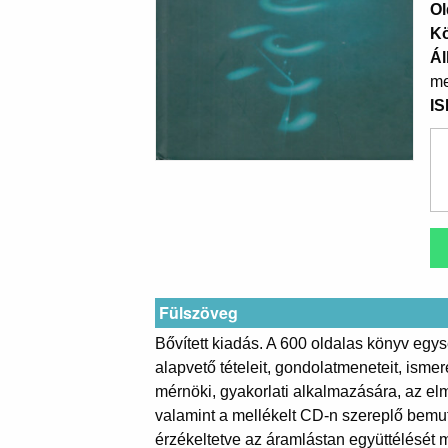
Ol
K
Ál
me
I
Fülszöveg
Bővített kiadás. A 600 oldalas könyv egy
alapvető tételeit, gondolatmeneteit, isme
mérnöki, gyakorlati alkalmazására, az el
valamint a mellékelt CD-n szereplő bemu
érzékeltetve az áramlástan együttélését