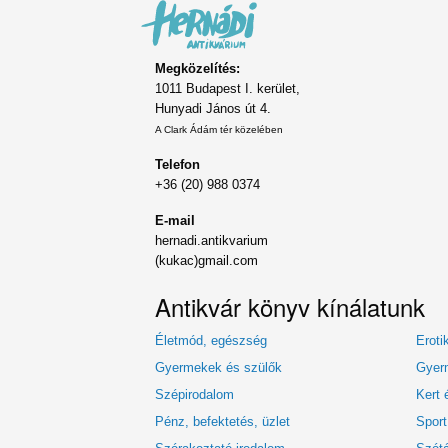
Megközelítés:
1011 Budapest I. kerület,
Hunyadi János út 4.
A Clark Ádám tér közelében
Telefon
+36 (20) 988 0374
E-mail
hernadi.antikvarium
(kukac)gmail.com
Antikvár könyv kínálatunk
Életmód, egészség
Eroti
Gyermekek és szülők
Gyerm
Szépirodalom
Kert 
Pénz, befektetés, üzlet
Sport