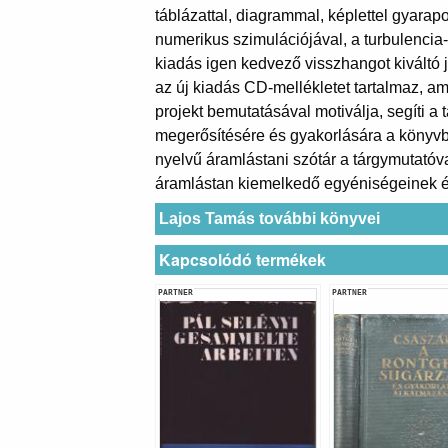
táblázattal, diagrammal, képlettel gyarap
numerikus szimulációjával, a turbulenci
kiadás igen kedvező visszhangot kiváltó je
az új kiadás CD-mellékletet tartalmaz, a
projekt bemutatásával motiválja, segíti a 
megerősítésére és gyakorlására a könyvb
nyelvű áramlástani szótár a tárgymutatóv
áramlástan kiemelkedő egyéniségeinek élet
Lajos Tamás további könyvei
Kapcsolódó termékek
PARTNER
PARTNER