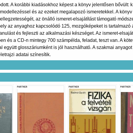
odott. A korábbi kiadásokhoz képest a könyv jelentősen bővült: 
a-modellezéssel és az ezeket megalapozó ismeretekkel. A könyv
llegzetességét, az önálló ismeret-elsajátítást támogató módszerta
mely az anyaghoz kapcsolódó 125, mozgóképeket is tartalmazó á
tanulást és fejleszti az alkalmazási készséget. Az ismeret-elsajá
en és a CD-n mintegy 700 számpélda, feladat, teszt van. A köt
al együtt glosszáriumként is jól használható. A szakmai anyago
rajzi adatai színesítik.
PARTNER
PARTNER
PARTNER