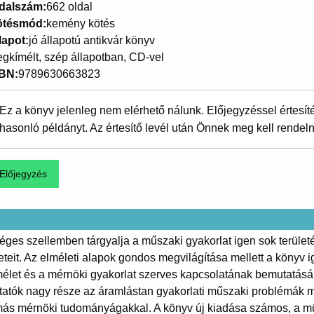
dalszám
662 oldal
ötésmód
kemény kötés
lapot
jó állapotú antikvár könyv
gkímélt, szép állapotban, CD-vel
SBN
9789630663823
Ez a könyv jelenleg nem elérhető nálunk. Előjegyzéssel értesít
hasonló példányt. Az értesítő levél után Önnek meg kell rendeln
séges szellemben tárgyalja a műszaki gyakorlat igen sok terület
reteit. Az elméleti alapok gondos megvilágítása mellett a könyv
mélet és a mérnöki gyakorlat szerves kapcsolatának bemutatásár
tatók nagy része az áramlástan gyakorlati műszaki problémák m
 más mérnöki tudományágakkal. A könyv új kiadása számos, a mű