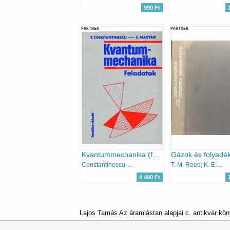
990 Ft
PARTNER
PARTNER
Kvantummechanika (feladatok)
Constantinescu-Magyari
T. M. Reed; K. E. Gubbins
4 490 Ft
Lajos Tamás Az áramlástan alapjai c. antikvár kö