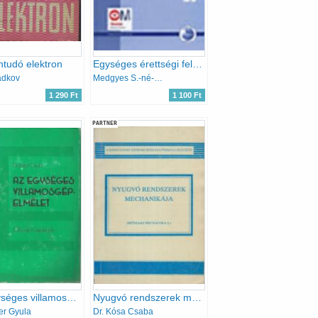
tudó elektron
Egységes érettségi feladatgyűjtemény gyakorlófeladatok: Fizika I.
adkov
Medgyes S.-né-Tasnádi P.
1 290 Ft
1 100 Ft
PARTNER
Az egységes villamosgépelmélet
Nyugvó rendszerek mechanikája-Műszaki mechanika I. - BMF-BGK-BL-212 jegyzet
ter Gyula
Dr. Kósa Csaba