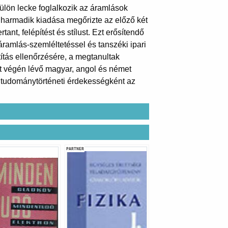
külön lecke foglalkozik az áramlások
 harmadik kiadása megőrizte az előző két
nt, felépítést és stílust. Ezt erősítendő
ramlás-szemléltetéssel és tanszéki ipari
títás ellenőrzésére, a megtanultak
et végén lévő magyar, angol és német
t tudománytörténeti érdekességként az
PARTNER