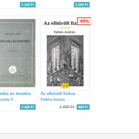
1 100 Ft
1 590 Ft
40%
tika és kinetika
Az elbűvölt fizikus
Muttnyánszky Ádám
Patkós András
1 490 Ft
3 490 Ft
894 Ft