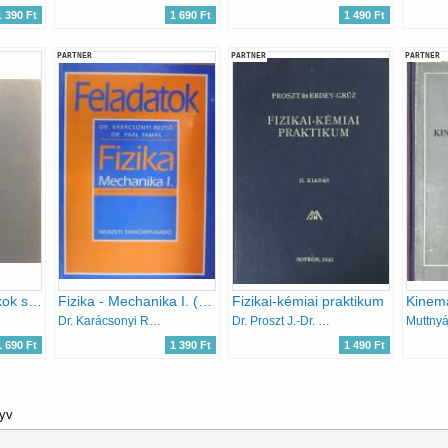
1 390 Ft
1 690 Ft
1 490 Ft
PARTNER
PARTNER
PARTNER
Gázok és folyadékok statisztikus termodinamikája (Transzportjellemzők számítása statisztikus modellek alapján)
Fizika - Mechanika I. (Feladatok a humán és reál tankönyvekhez)
Fizikai-kémiai praktikum
Kinema
Dr. Karácsonyi Rezső, Dr. Paál Tamás
Dr. Proszt J.-Dr. Erdey-Grúz T
1 690 Ft
1 390 Ft
1 490 Ft
nyv