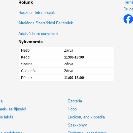
Rólunk
Herná
Drupa
Lábléc
Hasznos Információk
menü
Általános Szerződési Feltételek
Adatvédelmi irányelvek
Nyitvatartás
Hétfő
Zárva
Kedd
11:00-18:00
Szerda
Zárva
Csütörtök
Zárva
Péntek
11:00-18:00
ka
Ezotéria
ek- és ifjúsági
Hobbi
és lakás
Lexikon, enciklopédia
Szakkönyv