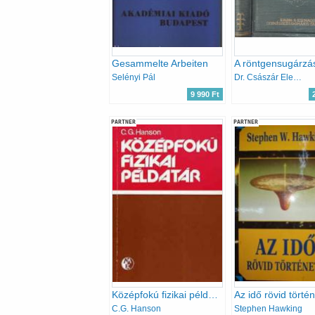
Gesammelte Arbeiten
Selényi Pál
Dr. Császár Elemér
9 990 Ft
PARTNER
PARTNER
Középfokú fizikai példatár
Az idő rövid törté
C.G. Hanson
Stephen Hawking