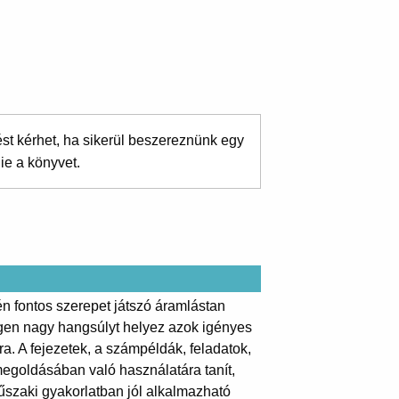
ést kérhet, ha sikerül beszereznünk egy
ie a könyvet.
én fontos szerepet játszó áramlástan
 igen nagy hangsúlyt helyez azok igényes
a. A fejezetek, a számpéldák, feladatok,
egoldásában való használatára tanít,
szaki gyakorlatban jól alkalmazható