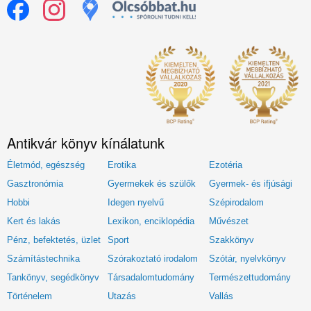
Antikvár könyv kínálatunk
Életmód, egészség
Erotika
Ezotéria
Gasztronómia
Gyermekek és szülők
Gyermek- és ifjúsági
Hobbi
Idegen nyelvű
Szépirodalom
Kert és lakás
Lexikon, enciklopédia
Művészet
Pénz, befektetés, üzlet
Sport
Szakkönyv
Számítástechnika
Szórakoztató irodalom
Szótár, nyelvkönyv
Tankönyv, segédkönyv
Társadalomtudomány
Természettudomány
Történelem
Utazás
Vallás