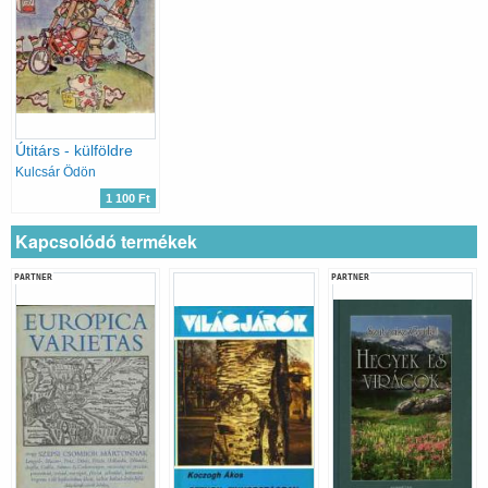
Útitárs - külföldre
Kulcsár Ödön
1 100 Ft
Kapcsolódó termékek
PARTNER
PARTNER