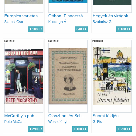
Europica varietas
Otthon, Finnországban
Hegyek és virágok
Szepsi Csombor Márton
Koczogh Ákos
Szutorisz Gyula
1 100 Ft
840 Ft
1 100 Ft
PARTNER
PARTNER
PARTNER
McCarthy's pub - Kalandok Írországban és legjobb kocsmáiban
Olaszhoni és Schweizi utazás (Magyar Hírmondó)
Suomi földjén
Pete McCarthy
Wesselényi Polixéna
G. Fis
1 290 Ft
1 100 Ft
1 290 Ft