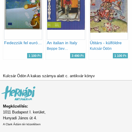
Fedezzük fel európát!
An italian in Italy
Útitárs - külföldre
Beppe Severgnini
Kulcsár Ödön
1 100 Ft
3 490 Ft
1 100 Ft
Kulcsár Ödön A kakas szárnya alatt c. antikvár könyv
Megközelítés:
1011 Budapest I. kerület,
Hunyadi János út 4.
A Clark Ádám tér közelében