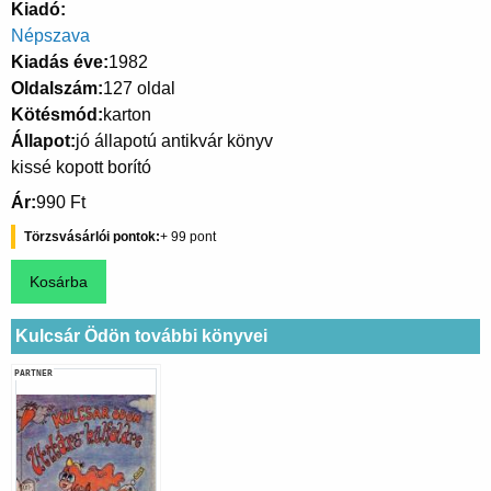
Kiadó
Népszava
Kiadás éve
1982
Oldalszám
127 oldal
Kötésmód
karton
Állapot
jó állapotú antikvár könyv
kissé kopott borító
Ár
990 Ft
Törzsvásárlói pontok
99
Kulcsár Ödön további könyvei
PARTNER