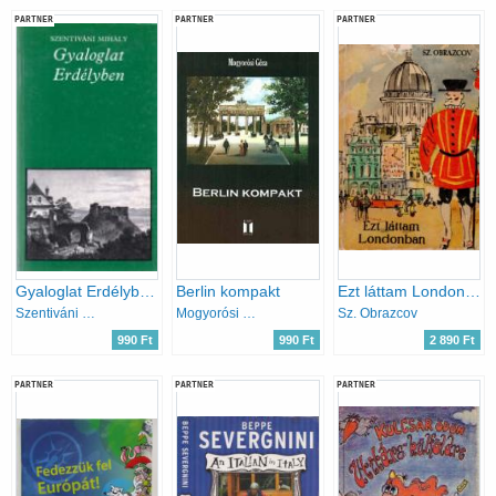
PARTNER
PARTNER
PARTNER
Gyaloglat Erdélyben (pro memoria)
Berlin kompakt
Ezt láttam Londonban
Szentiváni Mihály
Mogyorósi Géza
Sz. Obrazcov
990 Ft
990 Ft
2 890 Ft
PARTNER
PARTNER
PARTNER