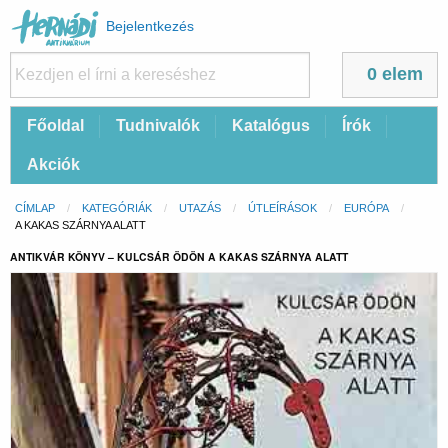
Felhasználói
Bejelentkezés
fiók
menüje
0 elem
Fő
Főoldal
Tudnivalók
Katalógus
Írók
navigáció
Akciók
Morzsa
CÍMLAP
KATEGÓRIÁK
UTAZÁS
ÚTLEÍRÁSOK
EURÓPA
CURRENT:
A KAKAS SZÁRNYA ALATT
ANTIKVÁR KÖNYV – KULCSÁR ÖDÖN A KAKAS SZÁRNYA ALATT