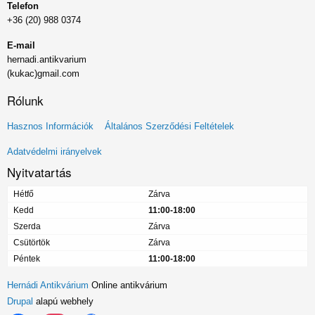
Telefon
+36 (20) 988 0374
E-mail
hernadi.antikvarium
(kukac)gmail.com
Rólunk
Lábléc
Hasznos Információk
Általános Szerződési Feltételek
menü
Adatvédelmi irányelvek
Nyitvatartás
Hétfő
Zárva
Kedd
11:00-18:00
Szerda
Zárva
Csütörtök
Zárva
Péntek
11:00-18:00
Hernádi Antikvárium
Online antikvárium
Drupal
alapú webhely