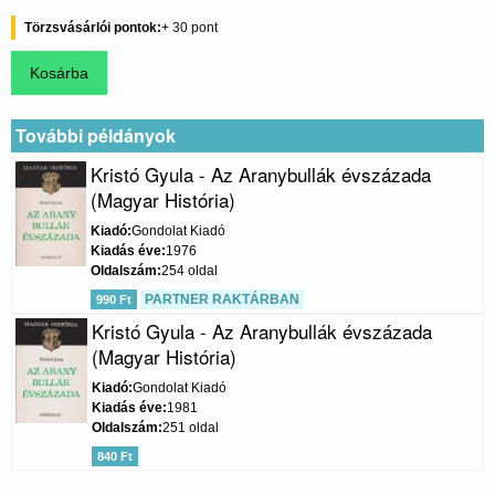
Törzsvásárlói pontok
30
További példányok
Kristó Gyula - Az Aranybullák évszázada
(Magyar História)
Kiadó
Gondolat Kiadó
Kiadás éve
1976
Oldalszám
254 oldal
PARTNER RAKTÁRBAN
990 Ft
Kristó Gyula - Az Aranybullák évszázada
(Magyar História)
Kiadó
Gondolat Kiadó
Kiadás éve
1981
Oldalszám
251 oldal
840 Ft