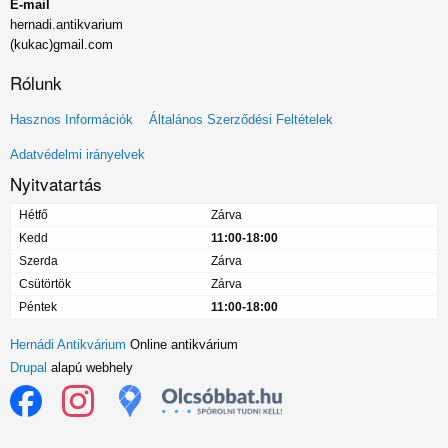
E-mail
hernadi.antikvarium
(kukac)gmail.com
Rólunk
Lábléc
Hasznos Információk
Általános Szerződési Feltételek
menü
Adatvédelmi irányelvek
Nyitvatartás
Hétfő
Zárva
Kedd
11:00-18:00
Szerda
Zárva
Csütörtök
Zárva
Péntek
11:00-18:00
Hernádi Antikvárium
Online antikvárium
Drupal
alapú webhely