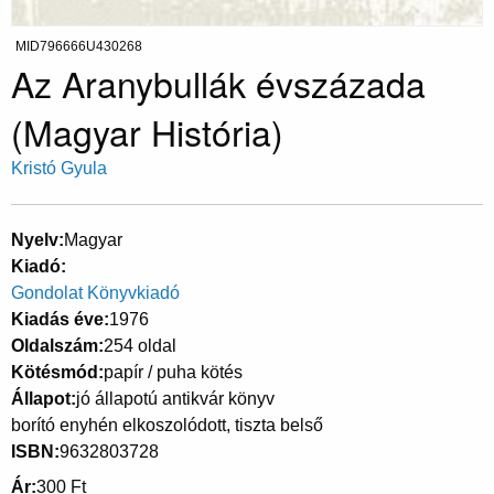
MID796666U430268
Az Aranybullák évszázada
(Magyar História)
Kristó Gyula
Nyelv
Magyar
Kiadó
Gondolat Könyvkiadó
Kiadás éve
1976
Oldalszám
254 oldal
Kötésmód
papír / puha kötés
Állapot
jó állapotú antikvár könyv
borító enyhén elkoszolódott, tiszta belső
ISBN
9632803728
Ár
300 Ft