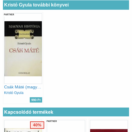
Kristó Gyula további könyvei
PARTNER
Csák Máté (magyar história)
Kristó Gyula
990 Ft
Kapcsolódó termékek
PARTNER
40%