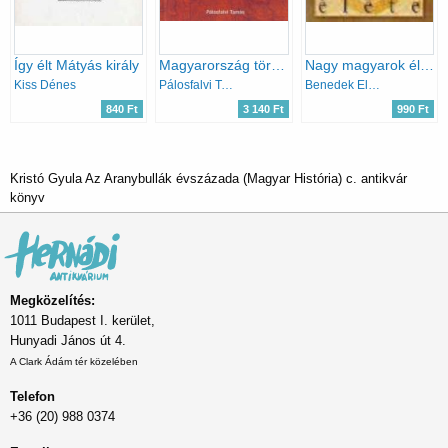
Így élt Mátyás király
Magyarország története 7.- A Hunyadiak kora 1437-1490
Nagy magyarok élete I.
Kiss Dénes
Pálosfalvi Tamás
Benedek Elek
840 Ft
3 140 Ft
990 Ft
Kristó Gyula Az Aranybullák évszázada (Magyar História) c. antikvár
könyv
Megközelítés:
1011 Budapest I. kerület,
Hunyadi János út 4.
A Clark Ádám tér közelében
Telefon
+36 (20) 988 0374