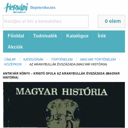
Felhasználói
Bejelentkezés
fiók
menüje
0 elem
Fő
Főoldal
Tudnivalók
Katalógus
Írók
navigáció
Akciók
Morzsa
CÍMLAP
KATEGÓRIÁK
TÖRTÉNELEM
MAGYAR TÖRTÉNELEM
KÖZÉPKOR
CURRENT:
AZ ARANYBULLÁK ÉVSZÁZADA (MAGYAR HISTÓRIA)
ANTIKVÁR KÖNYV – KRISTÓ GYULA AZ ARANYBULLÁK ÉVSZÁZADA (MAGYAR
HISTÓRIA)