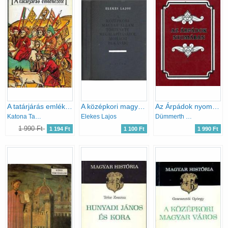
A tatárjárás emlékezete (Bibliotheca Historica)
A középkori magyar állam története megalapításától mohácsi bukásáig
Az Árpádok nyomában
Katona Tamás (szerk.)
Elekes Lajos
Dümmerth Dezső
1 990 Ft
1 194 Ft
1 100 Ft
1 990 Ft