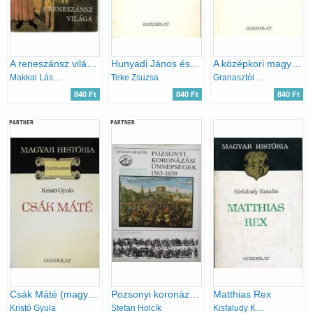
A reneszánsz világa (Képes történelem)
Hunyadi János és kora (magyar história)
A középkori magyar város (magyar história)
Makkai László
Teke Zsuzsa
Granasztói György
840 Ft
840 Ft
840 Ft
PARTNER
PARTNER
Csák Máté (magyar história)
Pozsonyi koronázási ünnepségek 1563-1830
Matthias Rex
Kristó Gyula
Stefan Holcík
Kisfaludy Katalin