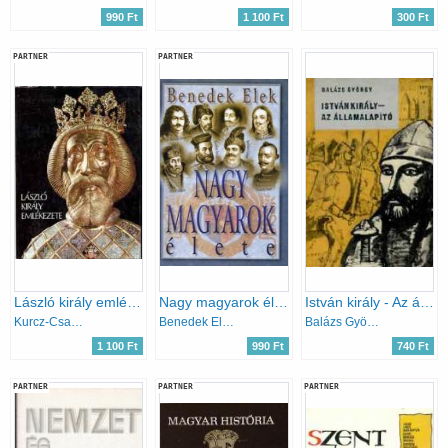
990 Ft
1 100 Ft
300 Ft
PARTNER
PARTNER
László király emlékezete
Nagy magyarok élete II.
István király - Az államalapító
Kurcz-Csanád-Vida
Benedek Elek
Balázs György
1 100 Ft
990 Ft
740 Ft
PARTNER
PARTNER
PARTNER