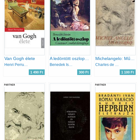
Van Gogh élete
A ledöntött oszlop (Gustave Courbet életregénye)
Michelangelo: Mű és világkép
Henri Perruchot
Benedek István
Charles de Tolnay
1 490 Ft
300 Ft
1 100 Ft
PARTNER
PARTNER