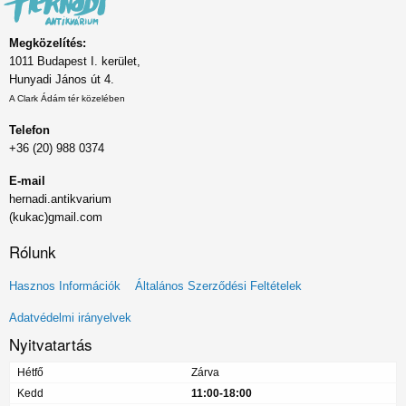
Megközelítés:
1011 Budapest I. kerület,
Hunyadi János út 4.
A Clark Ádám tér közelében
Telefon
+36 (20) 988 0374
E-mail
hernadi.antikvarium
(kukac)gmail.com
Rólunk
Lábléc
Hasznos Információk
Általános Szerződési Feltételek
menü
Adatvédelmi irányelvek
Nyitvatartás
Hétfő
Zárva
Kedd
11:00-18:00