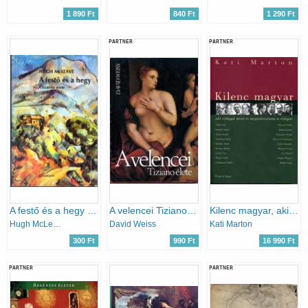
1 890 Ft
840 Ft
1 290 Ft
PARTNER
PARTNER
A festő és a hegy (Cézanne élete)
A velencei Tiziano élete
Kilenc magyar, aki világgá ment és megváltoztatta a világot
Hugh McLeave
David Weiss
Kati Marton
300 Ft
990 Ft
16 990 Ft
PARTNER
PARTNER