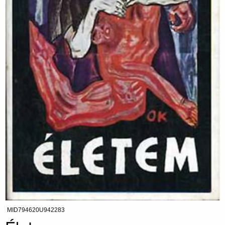
MID794620U942283