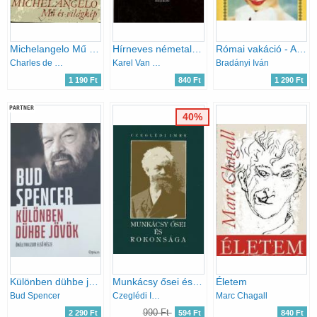
Michelangelo Mű és világkép
Hírneves németalföldi és német festők élete
Római vakáció - Audrey Hepburn életrajza
Charles de Tolnay
Karel Van Mander
Bradányi Iván
1 190 Ft
840 Ft
1 290 Ft
PARTNER
40%
Különben dühbe jövök - Önéletrajz
Munkácsy ősei és rokonsága
Életem
Bud Spencer
Czeglédi Imre
Marc Chagall
990 Ft
2 290 Ft
594 Ft
840 Ft