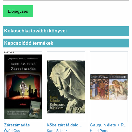
Kokoschka további könyvei
Kapcsolódó termékek
PARTNER
Zárszámadás
Kőbe zárt fájdalom (Michelangelo Buonarroti életregénye)
Gauguin élete + Renoir élete
Óvári Óss Enikő
Karel Schulz
Henri Perruchot