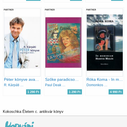
PARTNER
PARTNER
PARTNER
Péter könyve avagy ahogy én láttam…
Szőke paradicsom - Las Vegastól New Yorkig
Róka Koma - In memoriam Hornyik Miklós
R. Kárpáti Péter
Paul Deak - Eva Arvens
Domonkos László; Kemény András
1 290 Ft
1 290 Ft
4 990 Ft
Kokoschka Életem c. antikvár könyv