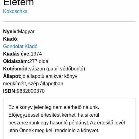
Életem
Kokoschka
Nyelv
Magyar
Kiadó
Gondolat Kiadó
Kiadás éve
1974
Oldalszám
277 oldal
Kötésmód
vászon (papír védőborító)
Állapot
jó állapotú antikvár könyv
megkímélt, szép állapotban
ISBN
9632800370
Ez a könyv jelenleg nem elérhető nálunk.
Előjegyzéssel értesítést kérhet, ha sikerül
beszereznünk egy hasonló példányt. Az értesítő levél
után Önnek meg kell rendelnie a könyvet.