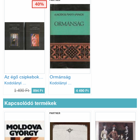
PARTNER
40%
Az égő csipkebokor I-II.
Ormánság
Kodolányi János
Kodolányi János
1 490 Ft
894 Ft
4 490 Ft
Kapcsolódó termékek
PARTNER