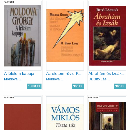
PARTNER
A félelem kapuja
Az életem rövid-Kerüld a nőket-Cirkuszi történet-Boldog vagy?
Ábrahám és Izsák - Biblia-regény
Moldova György
Moldova György-H. Barta Lajos
Dr. Bitó László
1 990 Ft
300 Ft
300 Ft
PARTNER
PARTNER