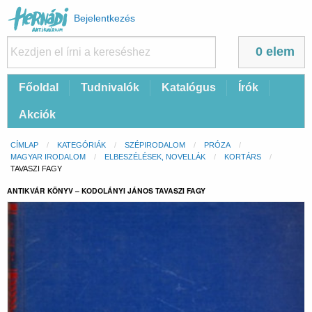
Felhasználói
Bejelentkezés
fiók
menüje
0 elem
Fő
Főoldal
Tudnivalók
Katalógus
Írók
navigáció
Akciók
Morzsa
CÍMLAP
KATEGÓRIÁK
SZÉPIRODALOM
PRÓZA
MAGYAR IRODALOM
ELBESZÉLÉSEK, NOVELLÁK
KORTÁRS
CURRENT:
TAVASZI FAGY
ANTIKVÁR KÖNYV – KODOLÁNYI JÁNOS TAVASZI FAGY