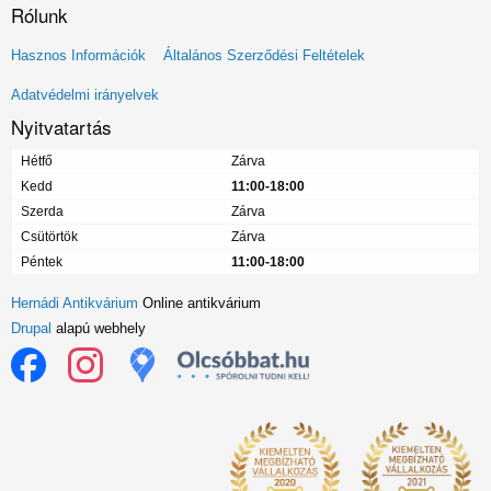
Rólunk
Lábléc
Hasznos Információk
Általános Szerződési Feltételek
menü
Adatvédelmi irányelvek
Nyitvatartás
Hétfő
Zárva
Kedd
11:00-18:00
Szerda
Zárva
Csütörtök
Zárva
Péntek
11:00-18:00
Hernádi Antikvárium
Online antikvárium
Drupal
alapú webhely