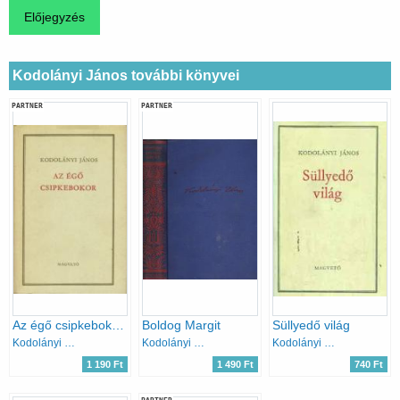
Kodolányi János további könyvei
PARTNER
PARTNER
Az égő csipkebokor (Kodolányi)
Boldog Margit
Süllyedő világ
Kodolányi János
Kodolányi János
Kodolányi János
1 190 Ft
1 490 Ft
740 Ft