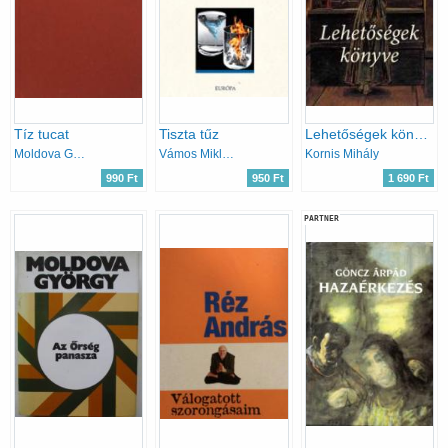
Tíz tucat
Tiszta tűz
Lehetőségek könyve
Moldova György
Vámos Miklós
Kornis Mihály
990 Ft
950 Ft
1 690 Ft
PARTNER