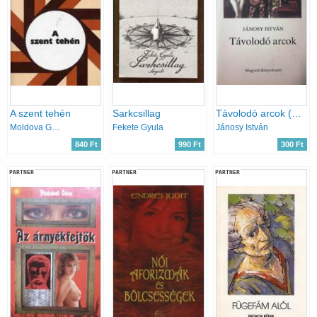
A szent tehén
Sarkcsillag
Távolodó arcok (Elbeszélések, emlékezések)
Moldova György
Fekete Gyula
Jánosy István
840 Ft
990 Ft
300 Ft
PARTNER
PARTNER
PARTNER