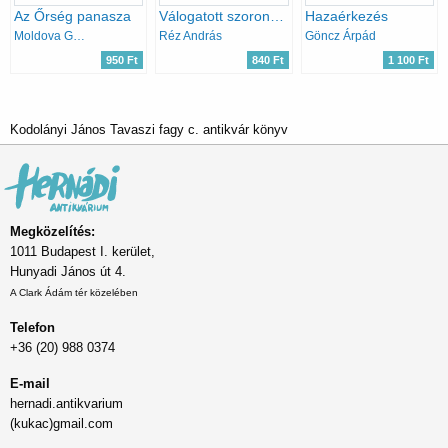
Az Őrség panasza
Válogatott szorongásaim
Hazaérkezés
Moldova György
Réz András
Göncz Árpád
950 Ft
840 Ft
1 100 Ft
Kodolányi János Tavaszi fagy c. antikvár könyv
Megközelítés:
1011 Budapest I. kerület,
Hunyadi János út 4.
A Clark Ádám tér közelében
Telefon
+36 (20) 988 0374
E-mail
hernadi.antikvarium
(kukac)gmail.com