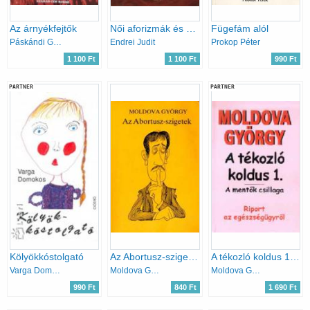
Az árnyékfejtők
Női aforizmák és bölcsességek
Fügefám alól
Páskándi Géza
Endrei Judit
Prokop Péter
1 100 Ft
1 100 Ft
990 Ft
PARTNER
PARTNER
Kölyökkóstolgató
Az Abortusz-szigetek
A tékozló koldus 1. - A mentők csillaga
Varga Domokos
Moldova György
Moldova György
990 Ft
840 Ft
1 690 Ft