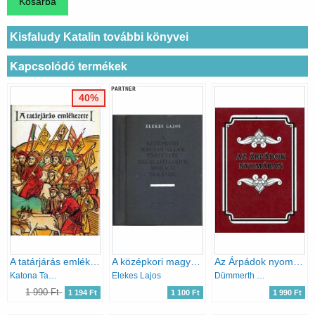
Kisfaludy Katalin további könyvei
Kapcsolódó termékek
PARTNER
40%
A tatárjárás emlékezete (Bibliotheca Historica)
A középkori magyar állam története megalapításától mohácsi bukásáig
Az Árpádok nyomában
Katona Tamás (szerk.)
Elekes Lajos
Dümmerth Dezső
1 990 Ft
1 194 Ft
1 100 Ft
1 990 Ft