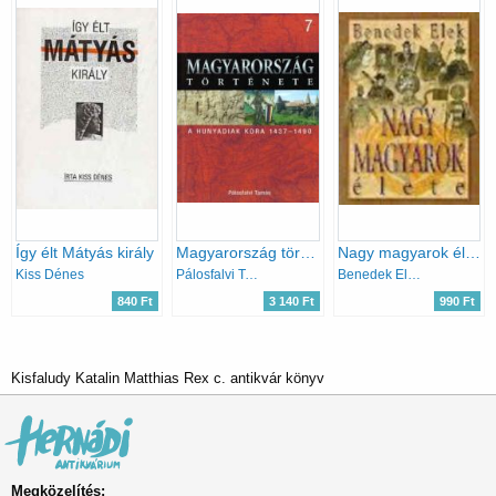
Így élt Mátyás király
Magyarország története 7.- A Hunyadiak kora 1437-1490
Nagy magyarok élete I.
Kiss Dénes
Pálosfalvi Tamás
Benedek Elek
840 Ft
3 140 Ft
990 Ft
Kisfaludy Katalin Matthias Rex c. antikvár könyv
Megközelítés: