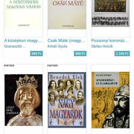
A középkori magyar város (magyar história)
Csák Máté (magyar história)
Pozsonyi koronázási ünnepségek 1563-1830
Granasztói György
Kristó Gyula
Stefan Holcík
840 Ft
990 Ft
1 100 Ft
PARTNER
PARTNER