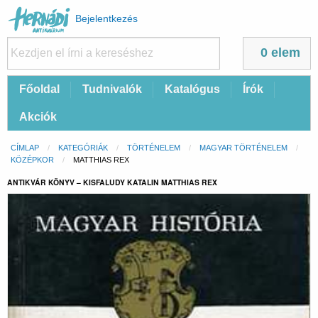
Felhasználói
Bejelentkezés
fiók
menüje
0 elem
Fő
Főoldal
Tudnivalók
Katalógus
Írók
navigáció
Akciók
Morzsa
CÍMLAP
KATEGÓRIÁK
TÖRTÉNELEM
MAGYAR TÖRTÉNELEM
KÖZÉPKOR
CURRENT:
MATTHIAS REX
ANTIKVÁR KÖNYV – KISFALUDY KATALIN MATTHIAS REX