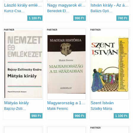
László király emlékezete
Nagy magyarok élete II.
István király - Az államalapító
Kurcz-Csanád-Vida
Benedek Elek
Balázs György
1 100 Ft
990 Ft
740 Ft
PARTNER
PARTNER
PARTNER
Mátyás király
Magyarország a 12. században (magyar história)
Szent István
Bajcsy-Zsilinszky Endre
Makk Ferenc
Szlatky Mária
990 Ft
990 Ft
1 100 Ft
PARTNER