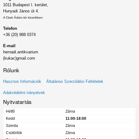
1011 Budapest I. kerület,
Hunyadi János út 4.
A Clark Ádám tér közelében
Telefon
+36 (20) 988 0374
E-mail
hernadi.antikvarium
(kukac)gmail.com
Rólunk
Lábléc
Hasznos Információk
Általános Szerződési Feltételek
menü
Adatvédelmi irányelvek
Nyitvatartás
Hétfő
Zárva
Kedd
11:00-18:00
Szerda
Zárva
Csütörtök
Zárva