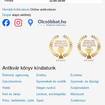
Péntek
11:00-18:00
Hernádi Antikvárium
Online antikvárium
Drupal
alapú webhely
Antikvár könyv kínálatunk
Életmód, egészség
Erotika
Ezotéria
Gasztronómia
Gyermekek és szülők
Gyermek- és ifjúsági
Hobbi
Idegen nyelvű
Szépirodalom
Kert és lakás
Lexikon, enciklopédia
Művészet
Pénz, befektetés, üzlet
Sport
Szakkönyv