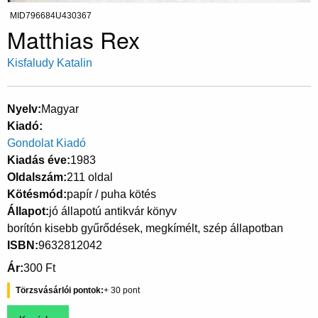
MID796684U430367
Matthias Rex
Kisfaludy Katalin
Nyelv
Magyar
Kiadó
Gondolat Kiadó
Kiadás éve
1983
Oldalszám
211 oldal
Kötésmód
papír / puha kötés
Állapot
jó állapotú antikvár könyv
borítón kisebb gyűrődések, megkímélt, szép állapotban
ISBN
9632812042
Ár
300 Ft
Törzsvásárlói pontok
30