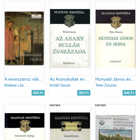
A reneszánsz világa (Képes történelem)
Az Aranybullák évszázada (Magyar História)
Hunyadi János és kora (magyar história)
Makkai László
Kristó Gyula
Teke Zsuzsa
840 Ft
300 Ft
840 Ft
PARTNER
PARTNER