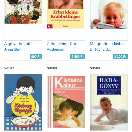
A gólya hozott?
Zehn kleine Krabbelfinger
Mit gondol a kisbabám?
Jirina Strmenová
Austermann Marianne, Wohlleben Gesa
Dr. Richard Woolfson
990 Ft
2 490 Ft
1 100 Ft
PARTNER
PARTNER
PARTNER