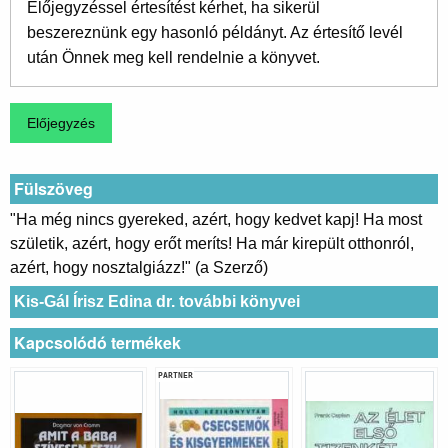
Előjegyzéssel értesítést kérhet, ha sikerül
beszereznünk egy hasonló példányt. Az értesítő levél
után Önnek meg kell rendelnie a könyvet.
Fülszöveg
"Ha még nincs gyereked, azért, hogy kedvet kapj! Ha most
születik, azért, hogy erőt meríts! Ha már kirepült otthonról,
azért, hogy nosztalgiázz!" (a Szerző)
Kis-Gál Írisz Edina dr. további könyvei
Kapcsolódó termékek
PARTNER