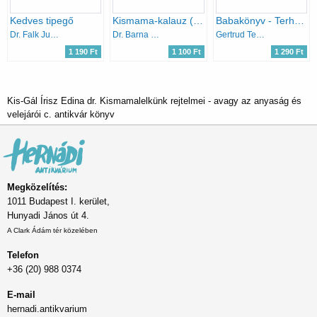
Kedves tipegő
Kismama-kalauz (táplálás, gondozás, receptek)
Babakönyv - Terhesség, szülés, első életévek
Dr. Falk Judit- Tardos Anna
Dr. Barna Mária és Porcsalmyné Henter Izabella
Gertrud Teusen
1 190 Ft
1 100 Ft
1 290 Ft
Kis-Gál Írisz Edina dr. Kismamalelkünk rejtelmei - avagy az anyaság és
velejárói c. antikvár könyv
Megközelítés:
1011 Budapest I. kerület,
Hunyadi János út 4.
A Clark Ádám tér közelében
Telefon
+36 (20) 988 0374
E-mail
hernadi.antikvarium