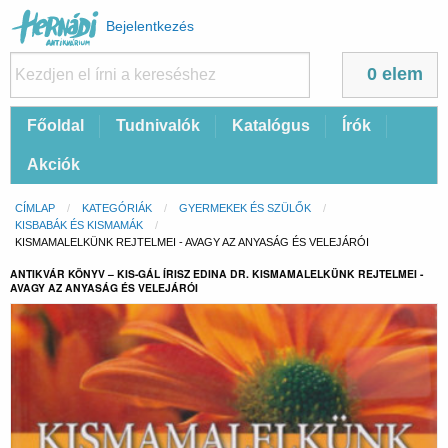
Felhasználói
Bejelentkezés
fiók
menüje
0 elem
Fő
Főoldal
Tudnivalók
Katalógus
Írók
navigáció
Akciók
Morzsa
CÍMLAP
KATEGÓRIÁK
GYERMEKEK ÉS SZÜLŐK
KISBABÁK ÉS KISMAMÁK
CURRENT:
KISMAMALELKÜNK REJTELMEI - AVAGY AZ ANYASÁG ÉS VELEJÁRÓI
ANTIKVÁR KÖNYV – KIS-GÁL ÍRISZ EDINA DR. KISMAMALELKÜNK REJTELMEI -
AVAGY AZ ANYASÁG ÉS VELEJÁRÓI