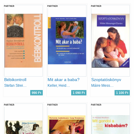
PARTNER
PARTNER
PARTNER
Bébikontroll
Mit akar a baba?
Szoptatóskönyv
Stefan Streitferdt
Keller, Heidi-Lohaus, Arnold
Máire Messenger Davies
990 Ft
1 090 Ft
1 100 Ft
PARTNER
PARTNER
PARTNER