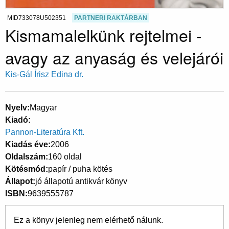
MID733078U502351
PARTNERI RAKTÁRBAN
Kismamalelkünk rejtelmei -
avagy az anyaság és velejárói
Kis-Gál Írisz Edina dr.
Nyelv
Magyar
Kiadó
Pannon-Literatúra Kft.
Kiadás éve
2006
Oldalszám
160 oldal
Kötésmód
papír / puha kötés
Állapot
jó állapotú antikvár könyv
ISBN
9639555787
Ez a könyv jelenleg nem elérhető nálunk.