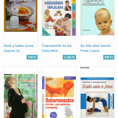
Amit a baba szívesen eszik
Csecsemők és kisgyermekek egészséges táplálása
Az élet első tizenkét hónapja
Dagmar Von Cramm
Patsy Westcott
Frank Caplan
740 Ft
1 190 Ft
990 Ft
PARTNER