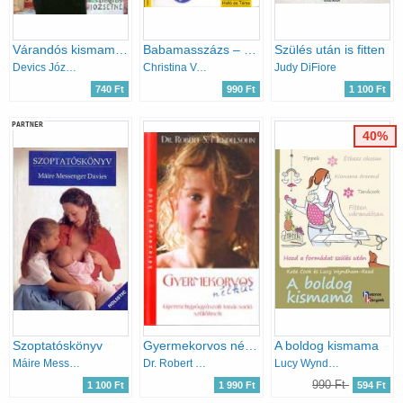
Várandós kismamák életmódja, étrendje
Babamasszázs – érintés, gyengédség, melegség
Szülés után is fitten
Devics Józsefné
Christina Voormann, Dr. Govin Dandekar
Judy DiFiore
740 Ft
990 Ft
1 100 Ft
PARTNER
40%
Szoptatóskönyv
Gyermekorvos nélkül
A boldog kismama
Máire Messenger Davies
Dr. Robert S. Mendelsohn
Lucy Wyndham-Read; Kate Cook
990 Ft
1 100 Ft
1 990 Ft
594 Ft