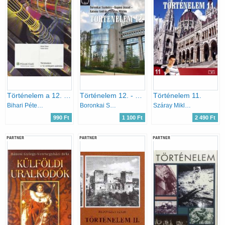
Történelem a 12. évfolyam számára
Történelem 12. - Új forrásközpontú történelem - NT-17442
Történelem 11.
Bihari Péter; Doba Dóra
Boronkai Szabolcs; Kaposi József; Katona András; Száray Miklós
Száray Miklós
990 Ft
1 100 Ft
2 490 Ft
PARTNER
PARTNER
PARTNER