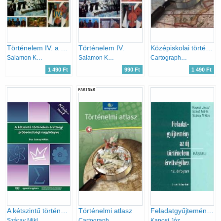
Történelem IV. a középiskolák számára
Történelem IV.
Középiskolai történelmi atlasz
Salamon Konrád
Salamon Konrád
Cartographia Kft.
1 490 Ft
990 Ft
1 490 Ft
PARTNER
A kétszintű történelem érettségi próbaérettségi nagykönyve - Középsz.
Történelmi atlasz
Feladatgyűjtemény az új történelem írásbeli érettségihez 12. évfolyam
Száray Miklós
Cartographia Kft.
Kaposi József; Szabó Márta