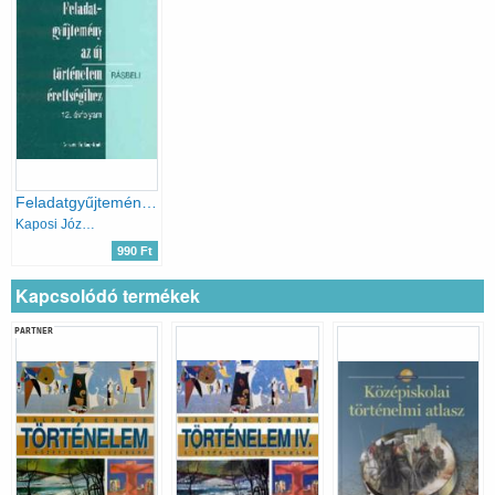
Feladatgyűjtemény az új történelem írásbeli érettségihez 12. évfolyam
Kaposi József; Szabó Márta
990 Ft
Kapcsolódó termékek
PARTNER