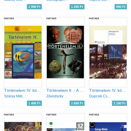
1 990 Ft
1 290 Ft
990 Ft
PARTNER
PARTNER
PARTNER
Történelem IV. középiskolák, 12. évfolyam
Történelem II. - A középiskolák számára
Történelem IV. középiskolák számára
Száray Miklós, Kaposi József
Závodszky Géza; Dr. Szabó Péter
Dupcsik Csaba; Repárszky Ildikó
1 490 Ft
1 690 Ft
1 190 Ft
PARTNER
PARTNER
PARTNER