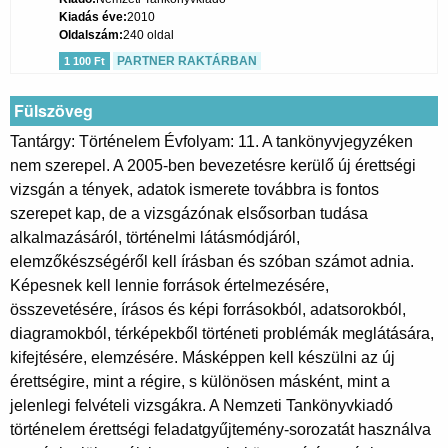
Kiadás éve
2010
Oldalszám
240 oldal
PARTNER RAKTÁRBAN
1 100 Ft
Fülszöveg
Tantárgy: Történelem Évfolyam: 11. A tankönyvjegyzéken
nem szerepel. A 2005-ben bevezetésre kerülő új érettségi
vizsgán a tények, adatok ismerete továbbra is fontos
szerepet kap, de a vizsgázónak elsősorban tudása
alkalmazásáról, történelmi látásmódjáról,
elemzőkészségéről kell írásban és szóban számot adnia.
Képesnek kell lennie források értelmezésére,
összevetésére, írásos és képi forrásokból, adatsorokból,
diagramokból, térképekből történeti problémák meglátására,
kifejtésére, elemzésére. Másképpen kell készülni az új
érettségire, mint a régire, s különösen másként, mint a
jelenlegi felvételi vizsgákra. A Nemzeti Tankönyvkiadó
történelem érettségi feladatgyűjtemény-sorozatát használva