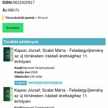
ISBN
9631920917
Ár
990 Ft
Törzsvásárlói pontok
99
További példányok
Kaposi József; Szabó Márta - Feladatgyűjtemény
az új történelem írásbeli érettségihez 11.
évfolyam
Kiadó
Nemzeti Tankönyvkiadó
Kiadás éve
2008
Oldalszám
240 oldal
PARTNER RAKTÁRBAN
1 100 Ft
Kaposi József; Szabó Márta - Feladatgyűjtemény
az új történelem írásbeli érettségihez 11.
évfolyam
Kiadó
Nemzeti Tankönyvkiadó