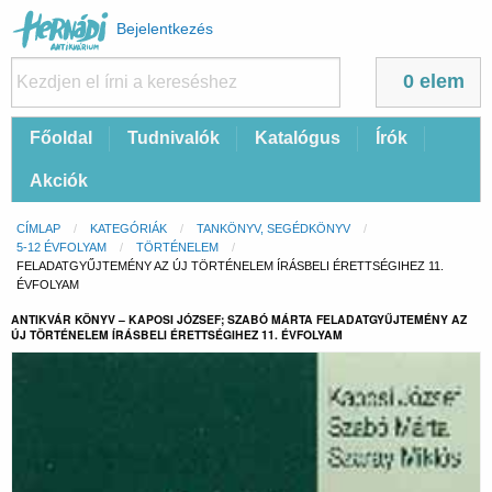
Felhasználói
Bejelentkezés
fiók
menüje
0 elem
Fő
Főoldal
Tudnivalók
Katalógus
Írók
navigáció
Akciók
Morzsa
CÍMLAP
KATEGÓRIÁK
TANKÖNYV, SEGÉDKÖNYV
5-12 ÉVFOLYAM
TÖRTÉNELEM
CURRENT:
FELADATGYŰJTEMÉNY AZ ÚJ TÖRTÉNELEM ÍRÁSBELI ÉRETTSÉGIHEZ 11.
ÉVFOLYAM
ANTIKVÁR KÖNYV – KAPOSI JÓZSEF; SZABÓ MÁRTA FELADATGYŰJTEMÉNY AZ
ÚJ TÖRTÉNELEM ÍRÁSBELI ÉRETTSÉGIHEZ 11. ÉVFOLYAM