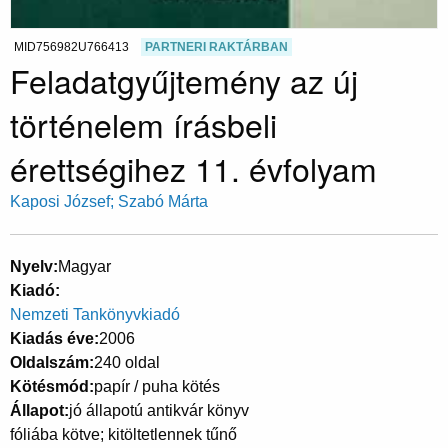
MID756982U766413
PARTNERI RAKTÁRBAN
Feladatgyűjtemény az új
történelem írásbeli
érettségihez 11. évfolyam
Kaposi József; Szabó Márta
Nyelv
Magyar
Kiadó
Nemzeti Tankönyvkiadó
Kiadás éve
2006
Oldalszám
240 oldal
Kötésmód
papír / puha kötés
Állapot
jó állapotú antikvár könyv
fóliába kötve; kitöltetlennek tűnő