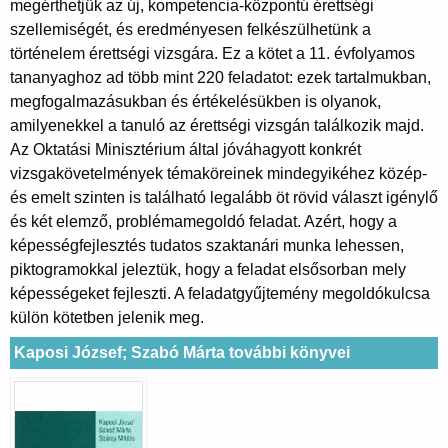
megérthetjük az új, kompetencia-központú érettségi
szellemiségét, és eredményesen felkészülhetünk a
történelem érettségi vizsgára. Ez a kötet a 11. évfolyamos
tananyaghoz ad több mint 220 feladatot: ezek tartalmukban,
megfogalmazásukban és értékelésükben is olyanok,
amilyenekkel a tanuló az érettségi vizsgán találkozik majd.
Az Oktatási Minisztérium által jóváhagyott konkrét
vizsgakövetelmények témaköreinek mindegyikéhez közép-
és emelt szinten is található legalább öt rövid választ igénylő
és két elemző, problémamegoldó feladat. Azért, hogy a
képességfejlesztés tudatos szaktanári munka lehessen,
piktogramokkal jeleztük, hogy a feladat elsősorban mely
képességeket fejleszti. A feladatgyűjtemény megoldókulcsa
külön kötetben jelenik meg.
Kaposi József; Szabó Márta további könyvei