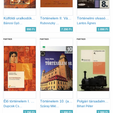
Külföldi uralkodók (476-1900)
Történelem II. Vázlatok a középkor és a kora újkor történetéről
Történelmi olvasókönyv az általános iskola 8. osztálya számára
Bánosi György - Veresegyházi Béla
Rubovszky Péter
Lantos Ágnes
990 Ft
7 290 Ft
1 890 Ft
PARTNER
PARTNER
PARTNER
Élő történelem I. a 9. évfolyam számára
Történelem 10. (a négyosztályos gimnáziumok és a szakközépiskolák számára)
Polgári társadalmak és nemzetállamok, 1776-1870 (A befejezetlen múlt 4.)
Dupcsik Csaba; Repárszky Ildikó
Száray Miklós
Bihari Péter
1 290 Ft
1 990 Ft
1 990 Ft