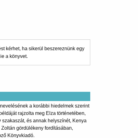
ést kérhet, ha sikerül beszereznünk egy
ie a könyvet.
lnevelésének a korábbi hiedelmek szerint
éldáját rajzolta meg Elza történetében,
y szakaszát, és annak helyszínét, Kenya
y Zoltán gördülékeny fordításában,
pző Könyvkiadó.