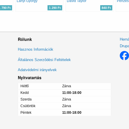
Lányi György
David Taylor
Pénzes
1 790 Ft
1 290 Ft
840 Ft
Rólunk
Herná
Drupa
Lábléc
Hasznos Információk
menü
Általános Szerződési Feltételek
Adatvédelmi irányelvek
Nyitvatartás
Hétfő
Zárva
Kedd
11:00-18:00
Szerda
Zárva
Csütörtök
Zárva
Péntek
11:00-18:00