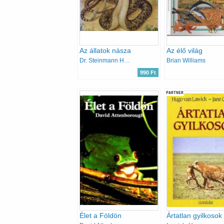
Az állatok násza
Az élő világ
Dr. Steinmann Henrik
Brian Williams
990 Ft
PARTNER
Élet a Földön
Ártatlan gyilkosok