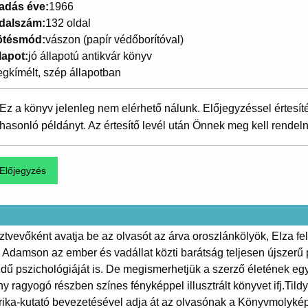
adás éve
1966
dalszám
132 oldal
ötésmód
vászon (papír védőborítóval)
lapot
jó állapotú antikvár könyv
gkímélt, szép állapotban
Ez a könyv jelenleg nem elérhető nálunk. Előjegyzéssel értesít
hasonló példányt. Az értesítő levél után Önnek meg kell rendeln
vevőként avatja be az olvasót az árva oroszlánkölyök, Elza fe
Adamson az ember és vadállat közti barátság teljesen újszerű p
dű pszichológiáját is. De megismerhetjük a szerző életének eg
ny ragyogó részben színes fényképpel illusztrált könyvet ifj.Tild
rika-kutató bevezetésével adja át az olvasónak a Könyvmolyké