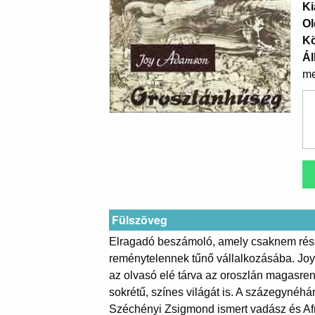
Ki
Ol
K
Ál
me
Fülszöveg
Elragadó beszámoló, amely csaknem részt
reménytelennek tűnő vállalkozásába. Joy 
az olvasó elé tárva az oroszlán magasren
sokrétű, színes világát is. A százegynéhá
Széchényi Zsigmond ismert vadász és Af