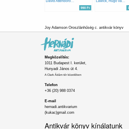
David Attenborough
Lawick, Hugo van-Goodall, Jane
990 Ft
Joy Adamson Oroszlánhűség c. antikvár könyv
Megközelítés:
1011 Budapest I. kerület,
Hunyadi János út 4.
A Clark Ádám tér közelében
Telefon
+36 (20) 988 0374
E-mail
hernadi.antikvarium
(kukac)gmail.com
Antikvár könyv kínálatunk