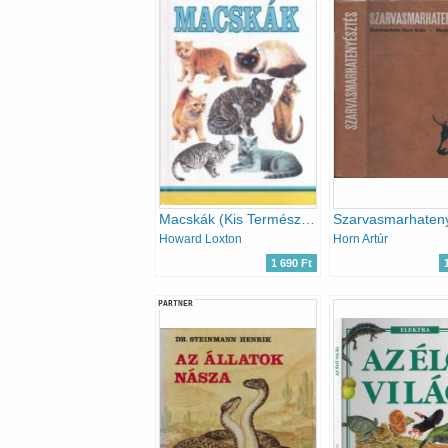
Macskák (Kis Természetkalauz)
Howard Loxton
Horn Artúr
1 690 Ft
PARTNER