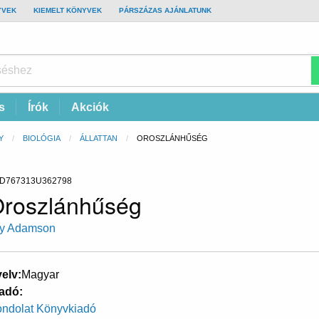
YVEK
KIEMELT KÖNYVEK
PÁRSZÁZAS AJÁNLATUNK
s
Írók
Akciók
Y
BIOLÓGIA
ÁLLATTAN
CURRENT:
OROSZLÁNHŰSÉG
D767313U362798
roszlánhűség
y Adamson
elv
Magyar
adó
ndolat Könyvkiadó