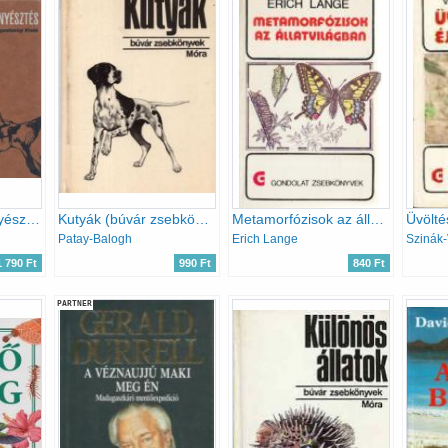
Szarvasmarhatenyésztés
Kutyák (búvár zsebkönyvek)
Metamorfózisok az állatvilágban (gondolat zsebkönyvek)
Patay-Balogh
Erich Lange
Szinák-
1 790 Ft
990 Ft
840 Ft
PARTNER