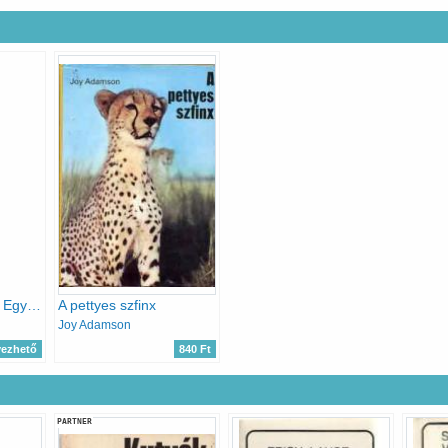
Shaba királynője - Egy afrikai leopárd története
A pettyes szfinx
Joy Adamson
yezhető
840 Ft
PARTNER