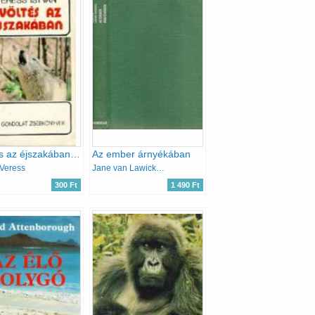
Üvöltés az éjszakában (gondolat zsebkönyvek)
Az ember árnyékában
Veress
Jane van Lawick-Goodall
300 Ft
1 490 Ft