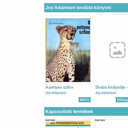
Joy Adamson további könyvei
A pettyes szfinx
Joy Adamson
Joy Adamson
840 Ft
Előjeg
Kapcsolódó termékek
PARTNER
PARTNER