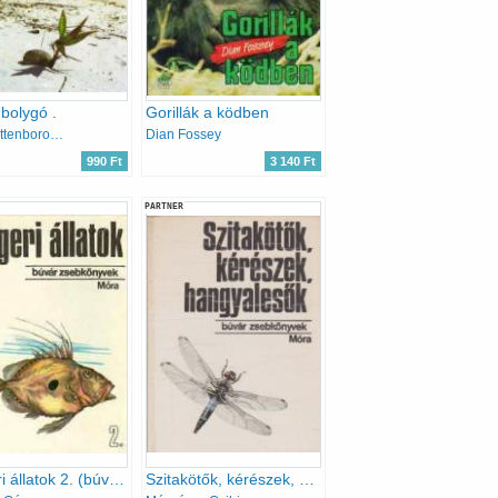
 bolygó .
Gorillák a ködben
David Attenborough
Dian Fossey
990 Ft
3 140 Ft
PARTNER
Tengeri állatok 2. (búvár zsebkönyvek)
Szitakötők, kérészek, hangyalesők (Búvár zsebkönyvek)