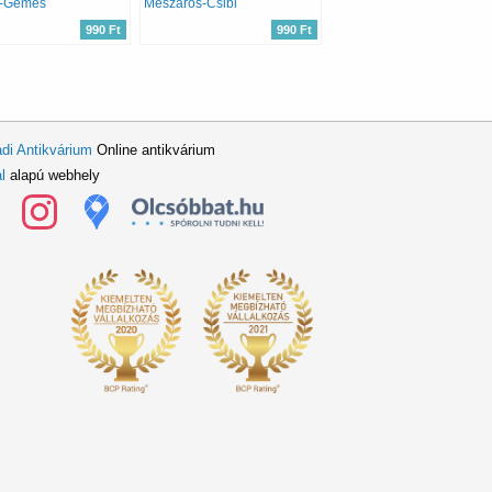
-Gémes
Mészáros-Csibi
990 Ft
990 Ft
di Antikvárium
Online antikvárium
l
alapú webhely