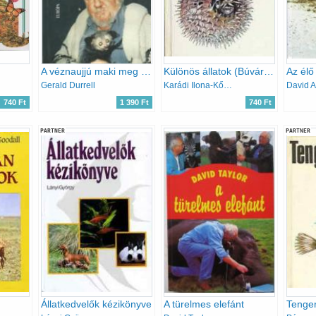
A véznaujjú maki meg én - Madagaszkári mentőexpedíció
Különös állatok (Búvár zsebkönyvek)
Az élő
Gerald Durrell
Karádi Ilona-Kőnig Frigyes
740 Ft
1 390 Ft
740 Ft
PARTNER
PARTNER
Állatkedvelők kézikönyve
A türelmes elefánt